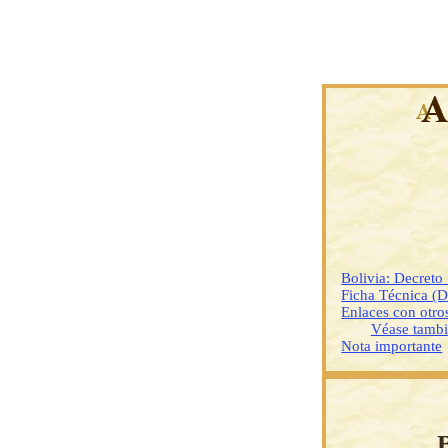
Bolivia: Decret
Ficha Técnica (
Enlaces con otr
Véase tamb
Nota importante