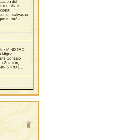
icación del
s a realizar
cional
nes operativas en
que durará el
élez MINISTRO
 Miguel
René Gonzalo
ero Guzmán,
os MINISTRO DE