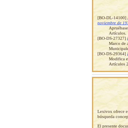
[BO-DL-14100]
noviembre de 19
Apruébase 
Artículos.
[BO-DS-27327]
Marco de a
Municipale
[BO-DS-29364]
Modifica e
Artículos 
Lexivox ofrece e
búsqueda concep
El presente docu