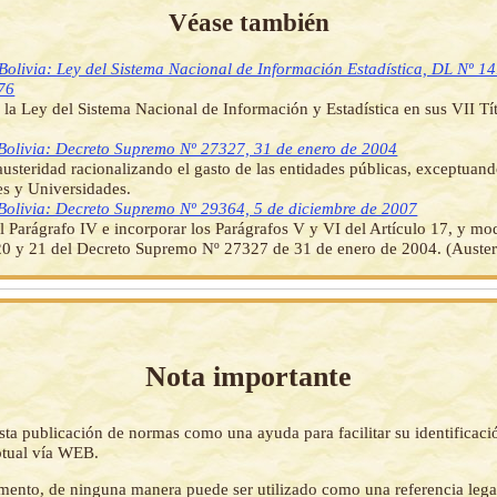
Véase también
Bolivia: Ley del Sistema Nacional de Información Estadística, DL Nº 1
76
la Ley del Sistema Nacional de Información y Estadística en sus VII Tí
Bolivia: Decreto Supremo Nº 27327, 31 de enero de 2004
usteridad racionalizando el gasto de las entidades públicas, exceptuan
s y Universidades.
Bolivia: Decreto Supremo Nº 29364, 5 de diciembre de 2007
l Parágrafo IV e incorporar los Parágrafos V y VI del Artículo 17, y mod
20 y 21 del Decreto Supremo Nº 27327 de 31 de enero de 2004. (Auster
Nota importante
sta publicación de normas como una ayuda para facilitar su identificaci
tual vía WEB.
mento, de ninguna manera puede ser utilizado como una referencia lega