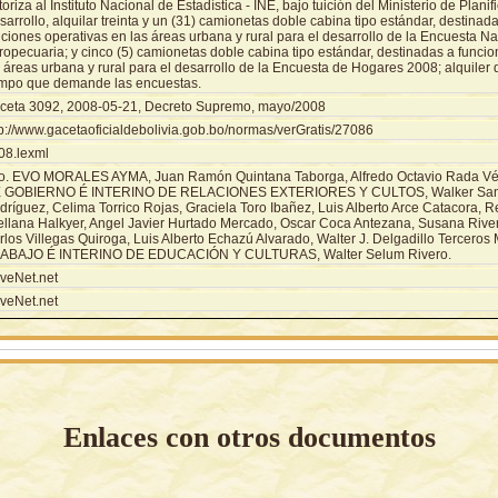
oriza al Instituto Nacional de Estadística - INE, bajo tuición del Ministerio de Planif
arrollo, alquilar treinta y un (31) camionetas doble cabina tipo estándar, destinada
ciones operativas en las áreas urbana y rural para el desarrollo de la Encuesta Na
ropecuaria; y cinco (5) camionetas doble cabina tipo estándar, destinadas a funcio
 áreas urbana y rural para el desarrollo de la Encuesta de Hogares 2008; alquiler 
empo que demande las encuestas.
ceta 3092, 2008-05-21, Decreto Supremo, mayo/2008
tp://www.gacetaoficialdebolivia.gob.bo/normas/verGratis/27086
08.lexml
o. EVO MORALES AYMA, Juan Ramón Quintana Taborga, Alfredo Octavio Rada V
 GOBIERNO É INTERINO DE RELACIONES EXTERIORES Y CULTOS, Walker San
dríguez, Celima Torrico Rojas, Graciela Toro Ibañez, Luis Alberto Arce Catacora, 
ellana Halkyer, Angel Javier Hurtado Mercado, Oscar Coca Antezana, Susana Riv
rlos Villegas Quiroga, Luis Alberto Echazú Alvarado, Walter J. Delgadillo Tercer
ABAJO É INTERINO DE EDUCACIÓN Y CULTURAS, Walter Selum Rivero.
veNet.net
veNet.net
Enlaces con otros documentos