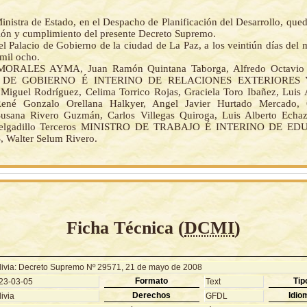
inistra de Estado, en el Despacho de Planificación del Desarrollo, que
ción y cumplimiento del presente Decreto Supremo.
el Palacio de Gobierno de la ciudad de La Paz, a los veintiún días del
 mil ocho.
MORALES AYMA, Juan Ramón Quintana Taborga, Alfredo Octavio 
 DE GOBIERNO É INTERINO DE RELACIONES EXTERIORES 
Miguel Rodríguez, Celima Torrico Rojas, Graciela Toro Ibañez, Luis 
René Gonzalo Orellana Halkyer, Angel Javier Hurtado Mercado,
usana Rivero Guzmán, Carlos Villegas Quiroga, Luis Alberto Echaz
 Delgadillo Terceros MINISTRO DE TRABAJO É INTERINO DE E
Walter Selum Rivero.
Ficha Técnica (
DCMI
)
livia: Decreto Supremo Nº 29571, 21 de mayo de 2008
Formato
Tip
23-03-05
Text
Derechos
Idio
ivia
GFDL