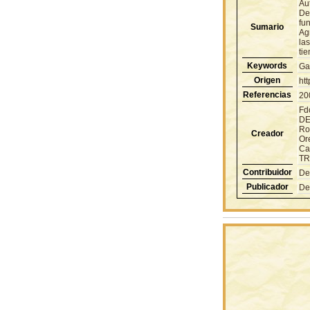
Aut
Des
fun
Sumario
Ag
las
ti
Keywords
Ga
Origen
ht
Referencias
20
Fd
DE
Ro
Creador
Or
Ca
TR
Contribuidor
De
Publicador
De