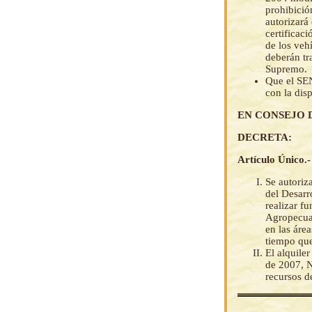
prohibició
autorizará
certificac
de los veh
deberán tr
Supremo.
Que el SEN
con la dis
EN CONSEJO 
DECRETA:
Artículo Único.-
Se autoriza
del Desarr
realizar f
Agropecuar
en las áre
tiempo que
El alquiler
de 2007, N
recursos d