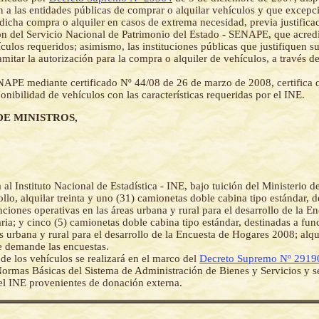
n a las entidades públicas de comprar o alquilar vehículos y que excepc
 dicha compra o alquiler en casos de extrema necesidad, previa justifica
ión del Servicio Nacional de Patrimonio del Estado - SENAPE, que acredit
ículos requeridos; asimismo, las instituciones públicas que justifiquen s
amitar la autorización para la compra o alquiler de vehículos, a través d
APE mediante certificado Nº 44/08 de 26 de marzo de 2008, certifica 
ponibilidad de vehículos con las características requeridas por el INE.
DE MINISTROS,
 al Instituto Nacional de Estadística - INE, bajo tuición del Ministerio d
ollo, alquilar treinta y uno (31) camionetas doble cabina tipo estándar, d
unciones operativas en las áreas urbana y rural para el desarrollo de la E
ia; y cinco (5) camionetas doble cabina tipo estándar, destinadas a fun
as urbana y rural para el desarrollo de la Encuesta de Hogares 2008; alqu
 demande las encuestas.
 de los vehículos se realizará en el marco del
Decreto Supremo Nº 2919
ormas Básicas del Sistema de Administración de Bienes y Servicios y s
el INE provenientes de donación externa.