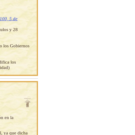
4100, 5 de
tulos y 28
do los Gobiernos
ifica los
idad)
ón en la
l, ya que dicha