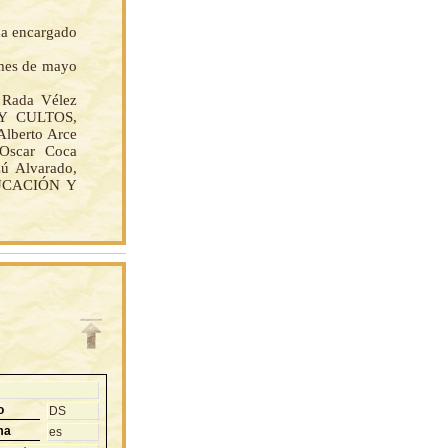
da encargado
 mes de mayo
Rada Vélez
Y CULTOS,
Alberto Arce
 Oscar Coca
ú Alvarado,
DUCACIÓN Y
o
DS
ma
es