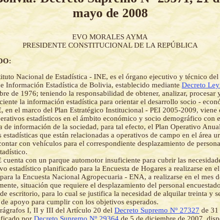
mayo de 2008
EVO MORALES AYMA
PRESIDENTE CONSTITUCIONAL DE LA REPÚBLICA
DO:
tituto Nacional de Estadística - INE, es el órgano ejecutivo y técnico del
e Información Estadística de Bolivia, establecido mediante
Decreto Ley
re de 1976; teniendo la responsabilidad de obtener, analizar, procesar 
ciente la información estadística para orientar el desarrollo socio - econ
, en el marco del Plan Estratégico Institucional - PEI 2005-2009, viene
perativos estadísticos en el ámbito económico y socio demográfico con el
 de información de la sociedad, para tal efecto, el Plan Operativo Anua
s estadísticas que están relacionadas a operativos de campo en el área u
contar con vehículos para el correspondiente desplazamiento de persona
tadístico.
 cuenta con un parque automotor insuficiente para cubrir las necesida
ivo estadístico planificado para la Encuesta de Hogares a realizarse en e
para la Encuesta Nacional Agropecuaria - ENA, a realizarse en el mes 
mente, situación que requiere el desplazamiento del personal encuestado
de escritorio, para lo cual se justifica la necesidad de alquilar treinta y 
 de apoyo para cumplir con los objetivos esperados.
ágrafos I, II y III del Artículo 20 del
Decreto Supremo Nº 27327
de 31 
ficado por
Decreto Supremo Nº 29364
de 5 de diciembre de 2007, disp