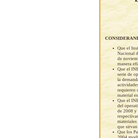
CONSIDERAN
Que el Ins
Nacional d
de noviemb
manera efi
Que el INE
serie de o
la demanda
actividade
requieren 
material es
Que el INE
del operat
de 2008 y 
respectiva
materiales 
que sirvan
Que los Par
2004 modi