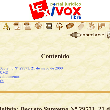
Contenido
o Supremo Nº 29571, 21 de mayo de 2008
DCMI)
os documentos
ién
Bolivia: Decreto Supremo Nº 29571, 21 d