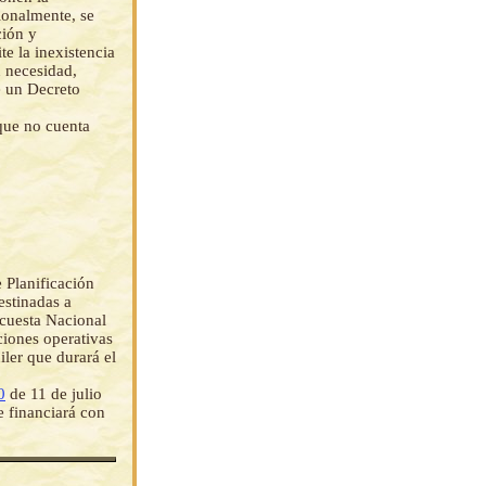
ionalmente, se
ción y
e la inexistencia
u necesidad,
e un Decreto
que no cuenta
e Planificación
estinadas a
ncuesta Nacional
ciones operativas
iler que durará el
0
de 11 de julio
e financiará con