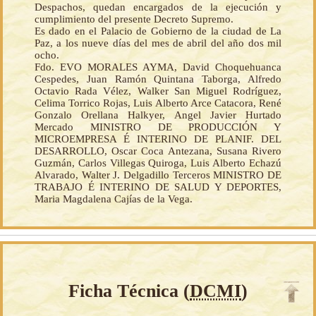
Despachos, quedan encargados de la ejecución y
cumplimiento del presente Decreto Supremo.
Es dado en el Palacio de Gobierno de la ciudad de La
Paz, a los nueve días del mes de abril del año dos mil
ocho.
Fdo. EVO MORALES AYMA, David Choquehuanca
Cespedes, Juan Ramón Quintana Taborga, Alfredo
Octavio Rada Vélez, Walker San Miguel Rodríguez,
Celima Torrico Rojas, Luis Alberto Arce Catacora, René
Gonzalo Orellana Halkyer, Angel Javier Hurtado
Mercado MINISTRO DE PRODUCCIÓN Y
MICROEMPRESA É INTERINO DE PLANIF. DEL
DESARROLLO, Oscar Coca Antezana, Susana Rivero
Guzmán, Carlos Villegas Quiroga, Luis Alberto Echazú
Alvarado, Walter J. Delgadillo Terceros MINISTRO DE
TRABAJO É INTERINO DE SALUD Y DEPORTES,
Maria Magdalena Cajías de la Vega.
Ficha Técnica (
DCMI
)