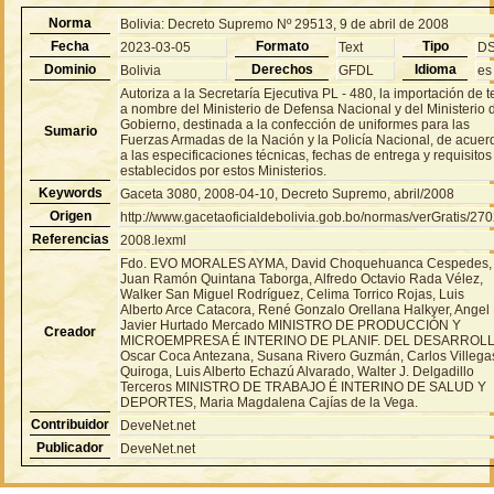
Norma
Bolivia: Decreto Supremo Nº 29513, 9 de abril de 2008
Fecha
Formato
Tipo
2023-03-05
Text
D
Dominio
Derechos
Idioma
Bolivia
GFDL
es
Autoriza a la Secretaría Ejecutiva PL - 480, la importación de t
a nombre del Ministerio de Defensa Nacional y del Ministerio 
Gobierno, destinada a la confección de uniformes para las
Sumario
Fuerzas Armadas de la Nación y la Policía Nacional, de acuer
a las especificaciones técnicas, fechas de entrega y requisitos
establecidos por estos Ministerios.
Keywords
Gaceta 3080, 2008-04-10, Decreto Supremo, abril/2008
Origen
http://www.gacetaoficialdebolivia.gob.bo/normas/verGratis/27
Referencias
2008.lexml
Fdo. EVO MORALES AYMA, David Choquehuanca Cespedes,
Juan Ramón Quintana Taborga, Alfredo Octavio Rada Vélez,
Walker San Miguel Rodríguez, Celima Torrico Rojas, Luis
Alberto Arce Catacora, René Gonzalo Orellana Halkyer, Angel
Javier Hurtado Mercado MINISTRO DE PRODUCCIÓN Y
Creador
MICROEMPRESA É INTERINO DE PLANIF. DEL DESARROLL
Oscar Coca Antezana, Susana Rivero Guzmán, Carlos Villega
Quiroga, Luis Alberto Echazú Alvarado, Walter J. Delgadillo
Terceros MINISTRO DE TRABAJO É INTERINO DE SALUD Y
DEPORTES, Maria Magdalena Cajías de la Vega.
Contribuidor
DeveNet.net
Publicador
DeveNet.net