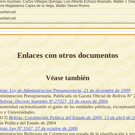
vero Guzmán, Carlos Villegas Quiroga, Luis Alberto Echazú Alvarado, Walter J. Delg
ria Magdalena Cajias de la Vega, Walter Selum Rivero.
veNet.net
veNet.net
Enlaces con otros documentos
Véase también
ivia: Ley de Administracion Presupuestaria, 21 de diciembre de 1999
inistracion Presupuestaria. Publicada en Gaceta Oficial de Bolivia N°
Bolivia: Decreto Supremo Nº 27327, 31 de enero de 2004
usteridad racionalizando el gasto de las entidades públicas, exceptuan
s y Universidades.
413]
Bolivia: Constitución Política del Estado de 2004, 13 de abril de 
ón Política del Estado de 2004
ivia: Ley Nº 3507, 27 de octubre de 2006
ministración Boliviana de Carreteras encargada de la planificación y ge