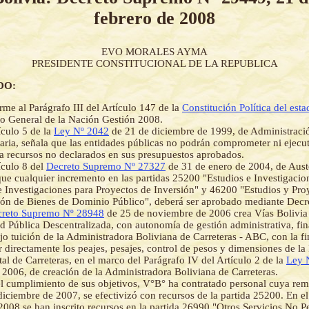
febrero de 2008
EVO MORALES AYMA
PRESIDENTE CONSTITUCIONAL DE LA REPUBLICA
DO:
me al Parágrafo III del Artículo 147 de la
Constitución Política del esta
o General de la Nación Gestión 2008.
ículo 5 de la
Ley Nº 2042
de 21 de diciembre de 1999, de Administraci
aria, señala que las entidades públicas no podrán comprometer ni ejecu
a recursos no declarados en sus presupuestos aprobados.
ículo 8 del
Decreto Supremo Nº 27327
de 31 de enero de 2004, de Aust
que cualquier incremento en las partidas 25200 "Estudios e Investigaci
e Investigaciones para Proyectos de Inversión" y 46200 "Estudios y Pro
ón de Bienes de Dominio Público", deberá ser aprobado mediante Dec
reto Supremo Nº 28948
de 25 de noviembre de 2006 crea Vías Bolivia
d Pública Descentralizada, con autonomía de gestión administrativa, fina
ajo tuición de la Administradora Boliviana de Carreteras - ABC, con la fi
r directamente los peajes, pesajes, control de pesos y dimensiones de la
l de Carreteras, en el marco del Parágrafo IV del Artículo 2 de la
Ley 
 2006, de creación de la Administradora Boliviana de Carreteras.
l cumplimiento de sus objetivos, V°B° ha contratado personal cuya re
diciembre de 2007, se efectivizó con recursos de la partida 25200. En e
 2008 se han inscrito recursos en la partida 26990 "Otros Servicios No P