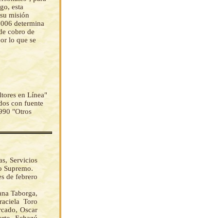
go, esta
 su misión
2006 determina
 de cobro de
por lo que se
ltores en Línea"
os con fuente
6990 "Otros
s, Servicios
to Supremo.
es de febrero
na Taborga,
aciela Toro
rcado, Oscar