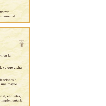
istrar
undamental.
ón en la
l, ya que dicha
ficaciones o
ar una mayor
nal, etiquetas,
e implementarla.