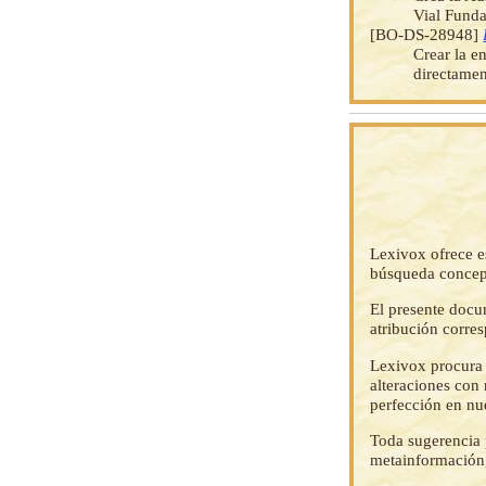
Vial Fund
[BO-DS-28948]
Crear la e
directamen
Lexivox ofrece e
búsqueda concep
El presente docu
atribución corre
Lexivox procura 
alteraciones con 
perfección en nu
Toda sugerencia p
metainformación,