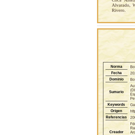
Coca Antez
Alvarado, W
Rivero.
Norma
Bo
Fecha
20
Dominio
Bol
Aut
(D
Sumario
Esp
Pe
Keywords
Ga
Origen
ht
Referencias
20
Fd
Ra
Creador
Ar