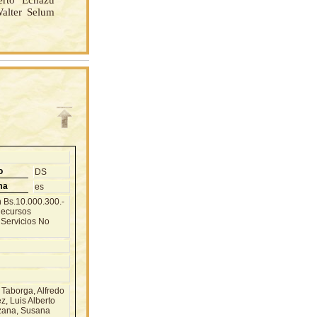
erto Echazú
Walter Selum
o
DS
ma
es
n Bs.10.000.300.-
Recursos
s Servicios No
aborga, Alfredo
, Luis Alberto
ezana, Susana