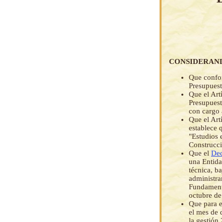
CONSIDERAN
Que confor
Presupuest
Que el Art
Presupuest
con cargo 
Que el Art
establece 
"Estudios 
Construcci
Que el
Dec
una Entida
técnica, b
administra
Fundamenta
octubre de
Que para e
el mes de 
la gestión