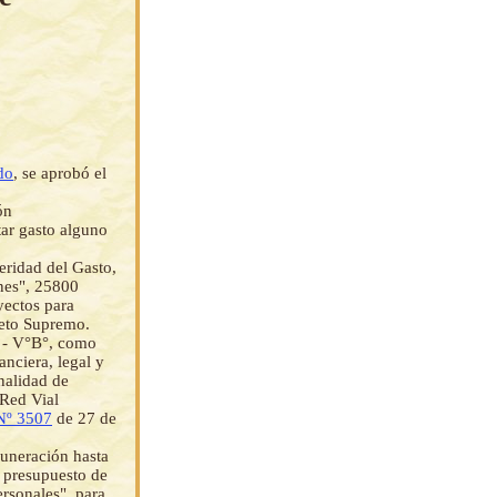
do
, se aprobó el
ón
tar gasto alguno
eridad del Gasto,
ones", 25800
yectos para
reto Supremo.
 - V°B°, como
nciera, legal y
nalidad de
 Red Vial
Nº 3507
de 27 de
muneración hasta
l presupuesto de
ersonales", para