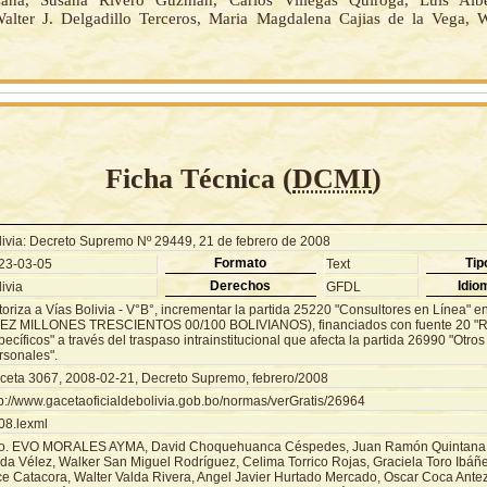
ana, Susana Rivero Guzmán, Carlos Villegas Quiroga, Luis Alb
alter J. Delgadillo Terceros, Maria Magdalena Cajias de la Vega, 
Ficha Técnica (
DCMI
)
livia: Decreto Supremo Nº 29449, 21 de febrero de 2008
Formato
Tip
23-03-05
Text
Derechos
Idio
ivia
GFDL
oriza a Vías Bolivia - V°B°, incrementar la partida 25220 "Consultores en Línea" e
IEZ MILLONES TRESCIENTOS 00/100 BOLIVIANOS), financiados con fuente 20 "
ecíficos" a través del traspaso intrainstitucional que afecta la partida 26990 "Otro
rsonales".
ceta 3067, 2008-02-21, Decreto Supremo, febrero/2008
tp://www.gacetaoficialdebolivia.gob.bo/normas/verGratis/26964
08.lexml
o. EVO MORALES AYMA, David Choquehuanca Céspedes, Juan Ramón Quintana T
da Vélez, Walker San Miguel Rodríguez, Celima Torrico Rojas, Graciela Toro Ibáñez
ce Catacora, Walter Valda Rivera, Angel Javier Hurtado Mercado, Oscar Coca Ant