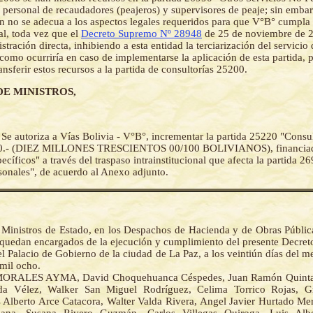
l personal de recaudadores (peajeros) y supervisores de peaje; sin embar
n no se adecua a los aspectos legales requeridos para que V°B° cumpla
nal, toda vez que el
Decreto Supremo Nº 28948
de 25 de noviembre de 
stración directa, inhibiendo a esta entidad la terciarización del servicio
l como ocurriría en caso de implementarse la aplicación de esta partida, 
ansferir estos recursos a la partida de consultorías 25200.
DE MINISTROS,
-
Se autoriza a Vías Bolivia - V°B°, incrementar la partida 25220 "Consu
00.- (DIEZ MILLONES TRESCIENTOS 00/100 BOLIVIANOS), financiad
cíficos" a través del traspaso intrainstitucional que afecta la partida 2
sonales", de acuerdo al Anexo adjunto.
 Ministros de Estado, en los Despachos de Hacienda y de Obras Pública
 quedan encargados de la ejecución y cumplimiento del presente Decre
l Palacio de Gobierno de la ciudad de La Paz, a los veintiún días del m
 mil ocho.
ORALES AYMA, David Choquehuanca Céspedes, Juan Ramón Quinta
da Vélez, Walker San Miguel Rodríguez, Celima Torrico Rojas, Gr
s Alberto Arce Catacora, Walter Valda Rivera, Angel Javier Hurtado Me