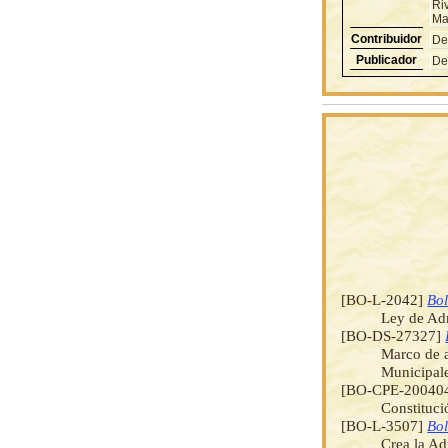
Ri
Ma
Contribuidor
De
Publicador
De
[BO-L-2042]
Bol
Ley de Adm
[BO-DS-27327]
Marco de a
Municipale
[BO-CPE-20040
Constituci
[BO-L-3507]
Bol
Crea la Ad