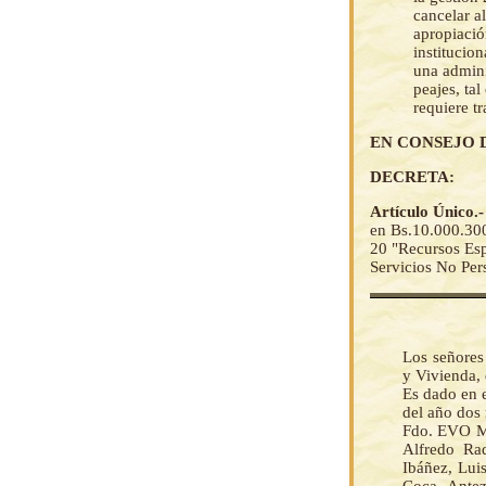
cancelar a
apropiació
institucio
una admini
peajes, ta
requiere tr
EN CONSEJO 
DECRETA:
Artículo Único.
en Bs.10.000.3
20 "Recursos Espe
Servicios No Per
Los señores
y Vivienda,
Es dado en e
del año dos
Fdo. EVO M
Alfredo Ra
Ibáñez, Lui