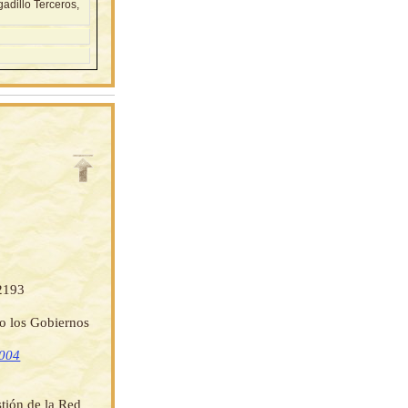
adillo Terceros,
 2193
do los Gobiernos
2004
stión de la Red