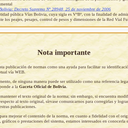
amental
Bolivia: Decreto Supremo Nº 28948, 25 de noviembre de 2006
ntidad pública Vías Bolivia, cuya sigla es VºBº, con la finalidad de admin
te los peajes, pesajes, control de pesos y dimensiones de la Red Vial F
Nota importante
sta publicación de normas como una ayuda para facilitar su identificaci
tual vía WEB.
mento, de ninguna manera puede ser utilizado como una referencia lega
sponde a la
Gaceta Oficial de Bolivia
.
mantener el texto original de la norma; sin embargo, si encuentra modi
respecto al texto original, sírvase comunicarnos para corregirlas y logr
estras publicaciones.
ara mejorar el contenido de la norma, en cuanto a fidelidad con el origi
 gráficos o prestaciones del sistema, estamos interesados en conocerla 