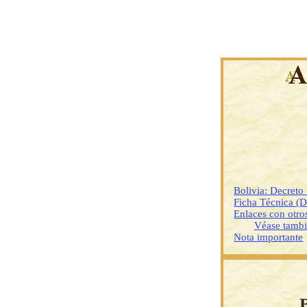
Bolivia: Decreto
Ficha Técnica (
Enlaces con otr
Véase tamb
Nota importante