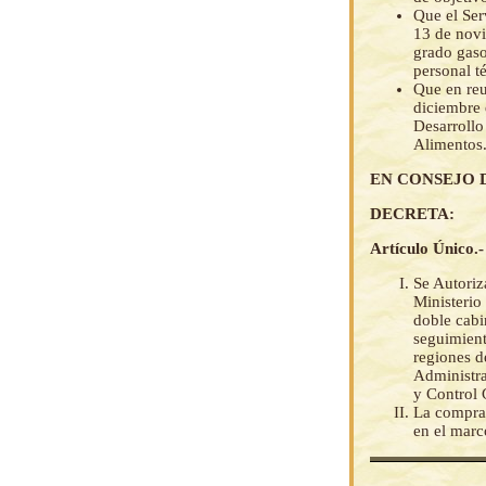
Que el Ser
13 de novi
grado gaso
personal 
Que en reu
diciembre 
Desarrollo
Alimentos
EN CONSEJO 
DECRETA:
Artículo Único.-
Se Autoriz
Ministerio
doble cabi
seguimient
regiones d
Administra
y Control
La compra 
en el marc