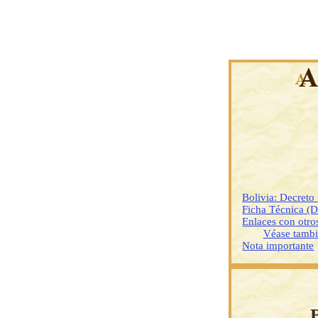
Bolivia: Decret
Ficha Técnica (
Enlaces con otr
Véase tamb
Nota importante