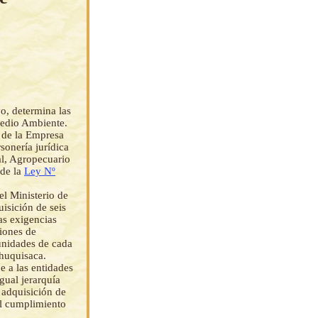
o, determina las
Medio Ambiente.
 de la Empresa
onería jurídica
al, Agropecuario
 de la
Ley Nº
el Ministerio de
isición de seis
as exigencias
ciones de
munidades de cada
Chuquisaca.
 a las entidades
gual jerarquía
 adquisición de
el cumplimiento