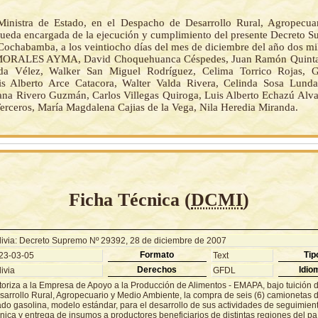
inistra de Estado, en el Despacho de Desarrollo Rural, Agropecua
ueda encargada de la ejecución y cumplimiento del presente Decreto S
ochabamba, a los veintiocho días del mes de diciembre del año dos mil
ORALES AYMA, David Choquehuanca Céspedes, Juan Ramón Quinta
da Vélez, Walker San Miguel Rodríguez, Celima Torrico Rojas, G
uis Alberto Arce Catacora, Walter Valda Rivera, Celinda Sosa Lund
ana Rivero Guzmán, Carlos Villegas Quiroga, Luis Alberto Echazú Alva
Terceros, María Magdalena Cajias de la Vega, Nila Heredia Miranda.
Ficha Técnica (
DCMI
)
livia: Decreto Supremo Nº 29392, 28 de diciembre de 2007
Formato
Tip
23-03-05
Text
Derechos
Idio
ivia
GFDL
toriza a la Empresa de Apoyo a la Producción de Alimentos - EMAPA, bajo tuición d
sarrollo Rural, Agropecuario y Medio Ambiente, la compra de seis (6) camionetas 
do gasolina, modelo estándar, para el desarrollo de sus actividades de seguimient
nica y entrega de insumos a productores beneficiarios de distintas regiones del paí