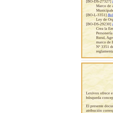
[BO-DS-27327]
Marco de a
Municipale
[BO-L-3351]
Bol
Ley de Org
[BO-DS-29230]
Crea la E
Personería
Rural, Agr
marco de L
Nº 3351 de
reglamenta
Lexivox ofrece e
búsqueda concep
El presente docu
atribución corre