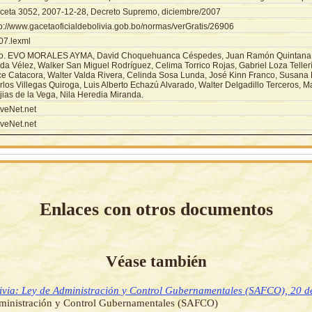
ceta 3052, 2007-12-28, Decreto Supremo, diciembre/2007
tp://www.gacetaoficialdebolivia.gob.bo/normas/verGratis/26906
07.lexml
o. EVO MORALES AYMA, David Choquehuanca Céspedes, Juan Ramón Quintana T
da Vélez, Walker San Miguel Rodríguez, Celima Torrico Rojas, Gabriel Loza Tellerí
ce Catacora, Walter Valda Rivera, Celinda Sosa Lunda, José Kinn Franco, Susana
rlos Villegas Quiroga, Luis Alberto Echazú Alvarado, Walter Delgadillo Terceros, 
jias de la Vega, Nila Heredia Miranda.
veNet.net
veNet.net
Enlaces con otros documentos
Véase también
ivia: Ley de Administración y Control Gubernamentales (SAFCO), 20 de
ministración y Control Gubernamentales (SAFCO)