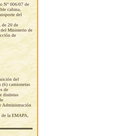
do N° 006/07 de
ble cabina,
ansporte del
 de 20 de
del Ministerio de
cción de
uición del
s (6) camionetas
es de
 distintas
de
e Administración
to de la EMAPA,