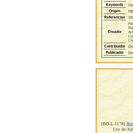
Keywords
Ga
Origen
ht
Referencias
20
Fd
Ra
Creador
Ar
Ca
Ca
Contribuidor
De
Publicador
De
[BO-L-1178]
Bol
Ley de Ad