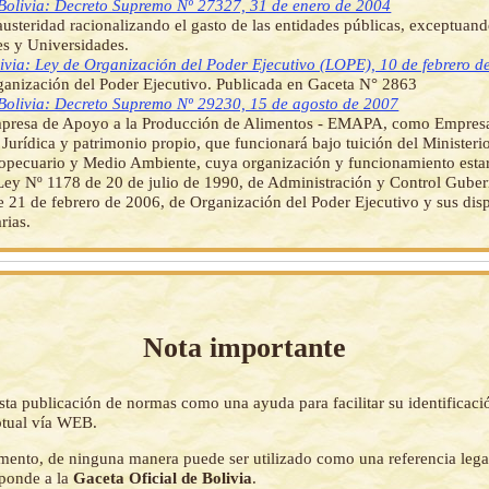
Bolivia: Decreto Supremo Nº 27327, 31 de enero de 2004
usteridad racionalizando el gasto de las entidades públicas, exceptuan
s y Universidades.
ivia: Ley de Organización del Poder Ejecutivo (LOPE), 10 de febrero d
anización del Poder Ejecutivo. Publicada en Gaceta N° 2863
Bolivia: Decreto Supremo Nº 29230, 15 de agosto de 2007
mpresa de Apoyo a la Producción de Alimentos - EMAPA, como Empresa
 Jurídica y patrimonio propio, que funcionará bajo tuición del Ministeri
opecuario y Medio Ambiente, cuya organización y funcionamiento estará
ey Nº 1178 de 20 de julio de 1990, de Administración y Control Gube
 21 de febrero de 2006, de Organización del Poder Ejecutivo y sus dis
rias.
Nota importante
sta publicación de normas como una ayuda para facilitar su identificaci
tual vía WEB.
mento, de ninguna manera puede ser utilizado como una referencia lega
sponde a la
Gaceta Oficial de Bolivia
.