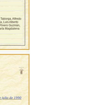
aborga, Alfredo
a, Luis Alberto
 Rivero Guzmán,
María Magdalena
 julio de 1990