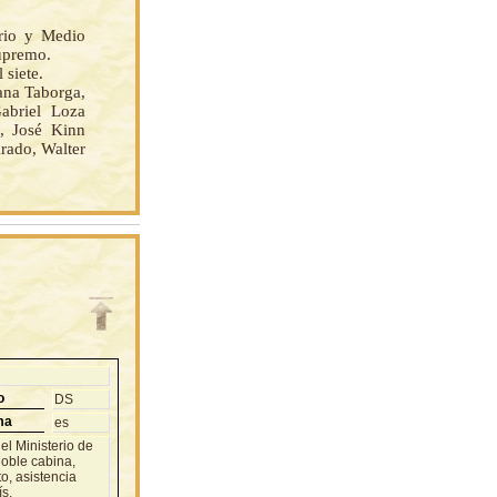
rio y Medio
upremo.
 siete.
na Taborga,
abriel Loza
a, José Kinn
rado, Walter
o
DS
ma
es
el Ministerio de
doble cabina,
o, asistencia
s.