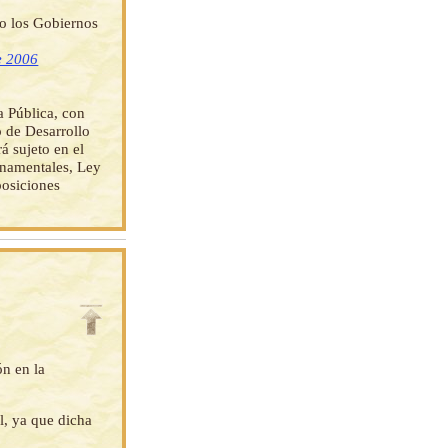
do los Gobiernos
e 2006
 Pública, con
o de Desarrollo
 sujeto en el
rnamentales, Ley
posiciones
ón en la
l, ya que dicha