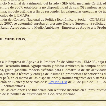
vicio Nacional de Patrimonio del Estado - SENAPE, mediante Certifica
embre de 2007, establece la no disponibilidad de seis (6) camionetas do
lina, modelo estándar a fin de responder las exigencias operativas de tr
técnico de la EMAPA.
nión del Consejo Nacional de Política Económica y Social - CONAPES,
de 2007, se determinó aprobar el presente Decreto Supremo, a solicitud 
 Rural, Agropecuario y Medio Ambiente - Empresa de Apoyo a la Produ
.
DE MINISTROS,
a a la Empresa de Apoyo a la Producción de Alimentos - EMAPA, bajo t
 de Desarrollo Rural, Agropecuario y Medio Ambiente, la compra de sei
na, grado gasolina, modelo estándar, para el desarrollo de sus actividad
o, asistencia técnica y entrega de insumos a productores beneficiarios de
el país, en el marco de las disposiciones y normas vigentes del Sistema 
ción de Bienes y Servicios de la
Ley Nº 1178
de 20 de julio de 1990, d
 Gubernamentales.
de las camionetas se financiará con recursos inscritos en el presupues
o de la política de austeridad del Gobierno Nacional.