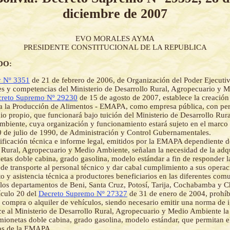
diciembre de 2007
EVO MORALES AYMA
PRESIDENTE CONSTITUCIONAL DE LA REPUBLICA
DO:
 Nº 3351
de 21 de febrero de 2006, de Organización del Poder Ejecutiv
es y competencias del Ministerio de Desarrollo Rural, Agropecuario y 
reto Supremo Nº 29230
de 15 de agosto de 2007, establece la creación
 la Producción de Alimentos - EMAPA, como empresa pública, con pers
io propio, que funcionará bajo tuición del Ministerio de Desarrollo Rur
biente, cuya organización y funcionamiento estará sujeto en el marco
 de julio de 1990, de Administración y Control Gubernamentales.
tificación técnica e informe legal, emitidos por la EMAPA dependiente d
 Rural, Agropecuario y Medio Ambiente, señalan la necesidad de la adqu
etas doble cabina, grado gasolina, modelo estándar a fin de responder l
 de transporte al personal técnico y dar cabal cumplimiento a sus opera
o y asistencia técnica a productores beneficiarios en las diferentes co
 los departamentos de Beni, Santa Cruz, Potosí, Tarija, Cochabamba y 
ículo 20 del
Decreto Supremo Nº 27327
de 31 de enero de 2004, prohíbe
a compra o alquiler de vehículos, siendo necesario emitir una norma de i
ce al Ministerio de Desarrollo Rural, Agropecuario y Medio Ambiente la
amionetas doble cabina, grado gasolina, modelo estándar, que permitan 
vos de la EMAPA.