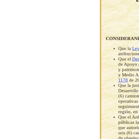
CONSIDERAN
Que la
Ley
atribucion
Que el
Dec
de Apoyo a
y patrimon
y Medio Am
1178
de 20
Que la jus
Desarrollo
(6) camion
operativas
seguimient
región, en
Que el Art
públicas l
que autori
seis (6) c
de objeti