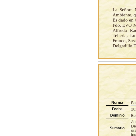
La Señora M
Ambiente, q
Es dado en C
Fdo. EVO M
Alfredo Ra
Tellería, L
Franco, Sus
Delgadillo 
Norma
Bo
Fecha
20
Dominio
Bol
Au
De
Sumario
gra
téc