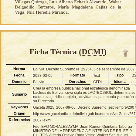
Villegas Quiroga, Luis Alberto Echazú Alvarado, Walter
Delgadillo Terceros, María Magdalena Cajías de la
Vega, Nila Heredia Miranda.
Ficha Técnica (
DCMI
)
Norma
Bolivia: Decreto Supremo Nº 29254, 5 de septiembre de 2007
Fecha
Formato
Tipo
2023-03-05
Text
D
Dominio
Derechos
Idioma
Bolivia
GFDL
es
Crea la empresa pública nacional estratégica denominada
Lácteos de Bolivia, cuya sigla es LACTEOSBOL, determina su
Sumario
naturaleza jurídica, objeto, actividades, patrimonio y creación 
su Directorio.
Keywords
Gaceta 3025, 2007-09-06, Decreto Supremo, septiembre/200
Origen
http://www.gacetaoficialdebolivia.gob.bo/normas/verGratis/26
Referencias
2007.lexml
Fdo. EVO MORALES AYMA, Juan Ramón Quintana Taborga
MINISTRO DE LA PRESIDENCIA E INTERINO DE RR. EE. Y
CULTOS, Alfredo Octavio Rada Vélez, Walker San Miguel