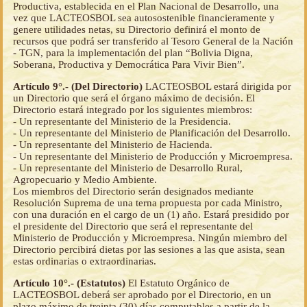
Productiva, establecida en el Plan Nacional de Desarrollo, una
vez que LACTEOSBOL sea autosostenible financieramente y
genere utilidades netas, su Directorio definirá el monto de
recursos que podrá ser transferido al Tesoro General de la Nación
- TGN, para la implementación del plan “Bolivia Digna,
Soberana, Productiva y Democrática Para Vivir Bien”.
Artículo 9°.- (Del Directorio)
LACTEOSBOL estará dirigida por
un Directorio que será el órgano máximo de decisión. El
Directorio estará integrado por los siguientes miembros:
- Un representante del Ministerio de la Presidencia.
- Un representante del Ministerio de Planificación del Desarrollo.
- Un representante del Ministerio de Hacienda.
- Un representante del Ministerio de Producción y Microempresa.
- Un representante del Ministerio de Desarrollo Rural,
Agropecuario y Medio Ambiente.
Los miembros del Directorio serán designados mediante
Resolución Suprema de una terna propuesta por cada Ministro,
con una duración en el cargo de un (1) año. Estará presidido por
el presidente del Directorio que será el representante del
Ministerio de Producción y Microempresa. Ningún miembro del
Directorio percibirá dietas por las sesiones a las que asista, sean
estas ordinarias o extraordinarias.
Artículo 10°.- (Estatutos)
El Estatuto Orgánico de
LACTEOSBOL deberá ser aprobado por el Directorio, en un
plazo máximo de treinta (30) días computables a partir de la