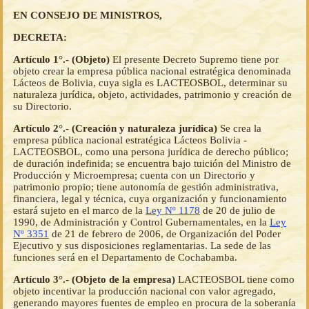
EN CONSEJO DE MINISTROS,
DECRETA:
Artículo 1°.- (Objeto)
El presente Decreto Supremo tiene por
objeto crear la empresa pública nacional estratégica denominada
Lácteos de Bolivia, cuya sigla es LACTEOSBOL, determinar su
naturaleza jurídica, objeto, actividades, patrimonio y creación de
su Directorio.
Artículo 2°.- (Creación y naturaleza jurídica)
Se crea la
empresa pública nacional estratégica Lácteos Bolivia -
LACTEOSBOL, como una persona jurídica de derecho público;
de duración indefinida; se encuentra bajo tuición del Ministro de
Producción y Microempresa; cuenta con un Directorio y
patrimonio propio; tiene autonomía de gestión administrativa,
financiera, legal y técnica, cuya organización y funcionamiento
estará sujeto en el marco de la
Ley Nº 1178
de 20 de julio de
1990, de Administración y Control Gubernamentales, en la
Ley
Nº 3351
de 21 de febrero de 2006, de Organización del Poder
Ejecutivo y sus disposiciones reglamentarias. La sede de las
funciones será en el Departamento de Cochabamba.
Artículo 3°.- (Objeto de la empresa)
LACTEOSBOL tiene como
objeto incentivar la producción nacional con valor agregado,
generando mayores fuentes de empleo en procura de la soberanía