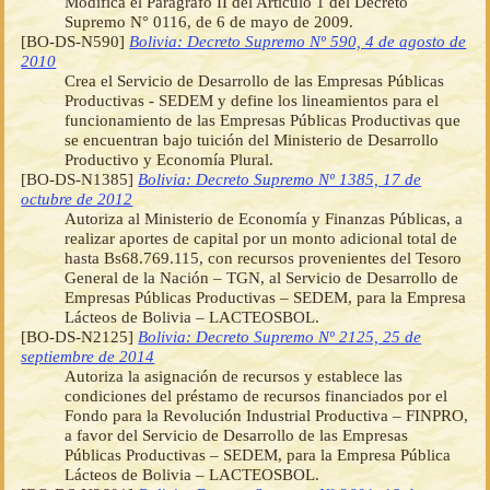
Modifica el Parágrafo II del Artículo 1 del Decreto
Supremo N° 0116, de 6 de mayo de 2009.
[BO-DS-N590]
Bolivia: Decreto Supremo Nº 590, 4 de agosto de
2010
Crea el Servicio de Desarrollo de las Empresas Públicas
Productivas - SEDEM y define los lineamientos para el
funcionamiento de las Empresas Públicas Productivas que
se encuentran bajo tuición del Ministerio de Desarrollo
Productivo y Economía Plural.
[BO-DS-N1385]
Bolivia: Decreto Supremo Nº 1385, 17 de
octubre de 2012
Autoriza al Ministerio de Economía y Finanzas Públicas, a
realizar aportes de capital por un monto adicional total de
hasta Bs68.769.115, con recursos provenientes del Tesoro
General de la Nación – TGN, al Servicio de Desarrollo de
Empresas Públicas Productivas – SEDEM, para la Empresa
Lácteos de Bolivia – LACTEOSBOL.
[BO-DS-N2125]
Bolivia: Decreto Supremo Nº 2125, 25 de
septiembre de 2014
Autoriza la asignación de recursos y establece las
condiciones del préstamo de recursos financiados por el
Fondo para la Revolución Industrial Productiva – FINPRO,
a favor del Servicio de Desarrollo de las Empresas
Públicas Productivas – SEDEM, para la Empresa Pública
Lácteos de Bolivia – LACTEOSBOL.