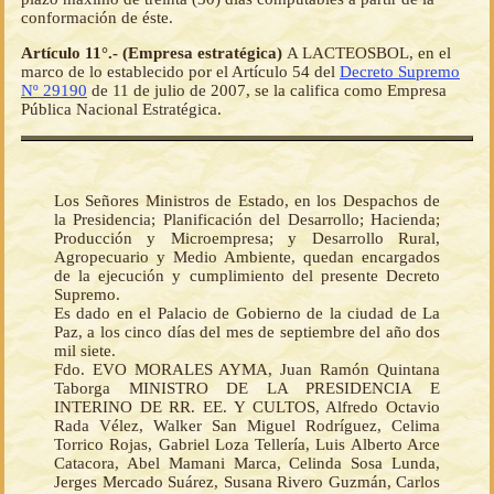
conformación de éste.
Artículo 11°.- (Empresa estratégica)
A LACTEOSBOL, en el
marco de lo establecido por el Artículo 54 del
Decreto Supremo
Nº 29190
de 11 de julio de 2007, se la califica como Empresa
Pública Nacional Estratégica.
Los Señores Ministros de Estado, en los Despachos de
la Presidencia; Planificación del Desarrollo; Hacienda;
Producción y Microempresa; y Desarrollo Rural,
Agropecuario y Medio Ambiente, quedan encargados
de la ejecución y cumplimiento del presente Decreto
Supremo.
Es dado en el Palacio de Gobierno de la ciudad de La
Paz, a los cinco días del mes de septiembre del año dos
mil siete.
Fdo. EVO MORALES AYMA, Juan Ramón Quintana
Taborga MINISTRO DE LA PRESIDENCIA E
INTERINO DE RR. EE. Y CULTOS, Alfredo Octavio
Rada Vélez, Walker San Miguel Rodríguez, Celima
Torrico Rojas, Gabriel Loza Tellería, Luis Alberto Arce
Catacora, Abel Mamani Marca, Celinda Sosa Lunda,
Jerges Mercado Suárez, Susana Rivero Guzmán, Carlos