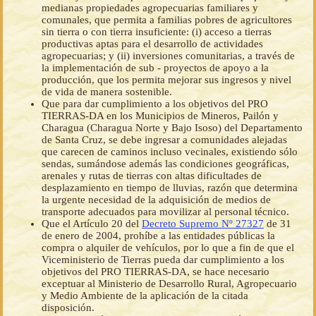
medianas propiedades agropecuarias familiares y
comunales, que permita a familias pobres de agricultores
sin tierra o con tierra insuficiente: (i) acceso a tierras
productivas aptas para el desarrollo de actividades
agropecuarias; y (ii) inversiones comunitarias, a través de
la implementación de sub - proyectos de apoyo a la
producción, que los permita mejorar sus ingresos y nivel
de vida de manera sostenible.
Que para dar cumplimiento a los objetivos del PRO
TIERRAS-DA en los Municipios de Mineros, Pailón y
Charagua (Charagua Norte y Bajo Isoso) del Departamento
de Santa Cruz, se debe ingresar a comunidades alejadas
que carecen de caminos incluso vecinales, existiendo sólo
sendas, sumándose además las condiciones geográficas,
arenales y rutas de tierras con altas dificultades de
desplazamiento en tiempo de lluvias, razón que determina
la urgente necesidad de la adquisición de medios de
transporte adecuados para movilizar al personal técnico.
Que el Artículo 20 del
Decreto Supremo Nº 27327
de 31
de enero de 2004, prohíbe a las entidades públicas la
compra o alquiler de vehículos, por lo que a fin de que el
Viceministerio de Tierras pueda dar cumplimiento a los
objetivos del PRO TIERRAS-DA, se hace necesario
exceptuar al Ministerio de Desarrollo Rural, Agropecuario
y Medio Ambiente de la aplicación de la citada
disposición.