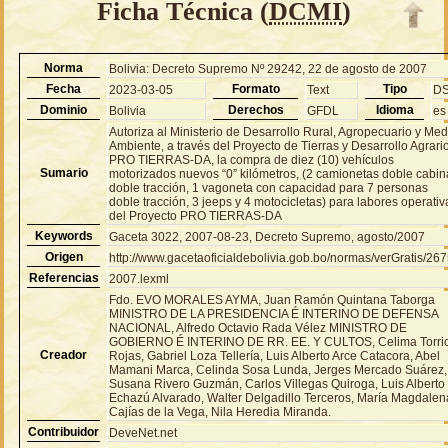
Ficha Técnica (
DCMI
)
Norma
Bolivia: Decreto Supremo Nº 29242, 22 de agosto de 2007
Fecha
Formato
Tipo
2023-03-05
Text
D
Dominio
Derechos
Idioma
Bolivia
GFDL
es
Autoriza al Ministerio de Desarrollo Rural, Agropecuario y Med
Ambiente, a través del Proyecto de Tierras y Desarrollo Agrario
PRO TIERRAS-DA, la compra de diez (10) vehículos
Sumario
motorizados nuevos “0” kilómetros, (2 camionetas doble cabin
doble tracción, 1 vagoneta con capacidad para 7 personas
doble tracción, 3 jeeps y 4 motocicletas) para labores operativ
del Proyecto PRO TIERRAS-DA
Keywords
Gaceta 3022, 2007-08-23, Decreto Supremo, agosto/2007
Origen
http://www.gacetaoficialdebolivia.gob.bo/normas/verGratis/26
Referencias
2007.lexml
Fdo. EVO MORALES AYMA, Juan Ramón Quintana Taborga
MINISTRO DE LA PRESIDENCIA É INTERINO DE DEFENSA
NACIONAL, Alfredo Octavio Rada Vélez MINISTRO DE
GOBIERNO É INTERINO DE RR. EE. Y CULTOS, Celima Torri
Creador
Rojas, Gabriel Loza Tellería, Luis Alberto Arce Catacora, Abel
Mamani Marca, Celinda Sosa Lunda, Jerges Mercado Suárez,
Susana Rivero Guzmán, Carlos Villegas Quiroga, Luis Alberto
Echazú Alvarado, Walter Delgadillo Terceros, María Magdalen
Cajías de la Vega, Nila Heredia Miranda.
Contribuidor
DeveNet.net