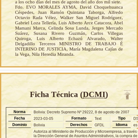
a los ocho días del mes de agosto del año dos mil siete.
Fdo. EVO MORALES AYMA, David Choquehuanca
Céspedes, Juan Ramón Quintana Taborga, Alfredo
Octavio Rada Vélez, Walker San Miguel Rodríguez,
Gabriel Loza Tellería, Luis Alberto Arce Catacora, Abel
Mamani Marca, Celinda Sosa Lunda, Jerges Mercado
Suárez, Susana Rivero Guzmán, Carlos Villegas
Quiroga, Luis Alberto Echazú Alvarado, Walter
Delgadillo Terceros MINISTRO DE TRABAJO É
INTERINO DE JUSTICIA, María Magdalena Cajías de
la Vega, Nila Heredia Miranda.
Ficha Técnica (
DCMI
)
Norma
Bolivia: Decreto Supremo Nº 29222, 8 de agosto de 2007
Fecha
Formato
Tipo
2023-03-05
Text
D
Dominio
Derechos
Idioma
Bolivia
GFDL
es
Autoriza al Ministerio de Producción y Microempresa, a través
la Dirección General de Asuntos Administrativos, la compra de