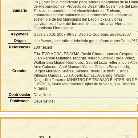
un (1) vehículo motorizado para labores operativas de la Uni
de Preparación del Proyecto de Desarrollo Sostenible del Lag
Sumario
Titikaka, dependiente del Viceministerio de Turismo,
enmarcadas principalmente en la promoción del desarrollo
sostenible de los Municipios del Lago Titikaka y otras
actividades a favor del turismo, de acuerdo a las Normas del
Organismo Financiador.
Keywords
Gaceta 3016, 2007-08-08, Decreto Supremo, agosto/2007
Origen
http://www.gacetaoficialdebolivia.gob.bo/normas/verGratis/26
Referencias
2007.lexml
Fdo. EVO MORALES AYMA, David Choquehuanca Céspedes,
Juan Ramón Quintana Taborga, Alfredo Octavio Rada Vélez,
Walker San Miguel Rodríguez, Gabriel Loza Tellería, Luis Albe
Arce Catacora, Abel Mamani Marca, Celinda Sosa Lunda,
Creador
Jerges Mercado Suárez, Susana Rivero Guzmán, Carlos
Villegas Quiroga, Luis Alberto Echazú Alvarado, Walter
Delgadillo Terceros MINISTRO DE TRABAJO É INTERINO DE
JUSTICIA, María Magdalena Cajías de la Vega, Nila Heredia
Miranda.
Contribuidor
DeveNet.net
Publicador
DeveNet.net