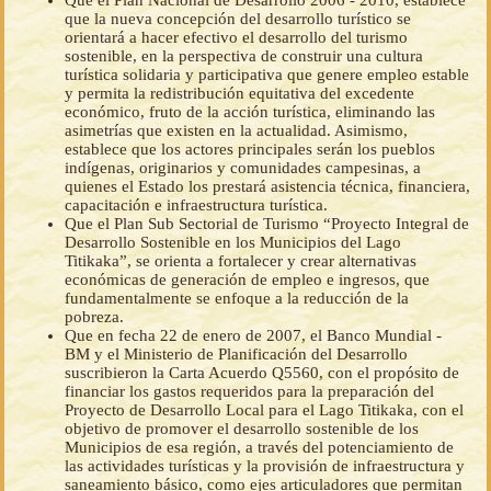
Que el Plan Nacional de Desarrollo 2006 - 2010, establece
que la nueva concepción del desarrollo turístico se
orientará a hacer efectivo el desarrollo del turismo
sostenible, en la perspectiva de construir una cultura
turística solidaria y participativa que genere empleo estable
y permita la redistribución equitativa del excedente
económico, fruto de la acción turística, eliminando las
asimetrías que existen en la actualidad. Asimismo,
establece que los actores principales serán los pueblos
indígenas, originarios y comunidades campesinas, a
quienes el Estado los prestará asistencia técnica, financiera,
capacitación e infraestructura turística.
Que el Plan Sub Sectorial de Turismo “Proyecto Integral de
Desarrollo Sostenible en los Municipios del Lago
Titikaka”, se orienta a fortalecer y crear alternativas
económicas de generación de empleo e ingresos, que
fundamentalmente se enfoque a la reducción de la
pobreza.
Que en fecha 22 de enero de 2007, el Banco Mundial -
BM y el Ministerio de Planificación del Desarrollo
suscribieron la Carta Acuerdo Q5560, con el propósito de
financiar los gastos requeridos para la preparación del
Proyecto de Desarrollo Local para el Lago Titikaka, con el
objetivo de promover el desarrollo sostenible de los
Municipios de esa región, a través del potenciamiento de
las actividades turísticas y la provisión de infraestructura y
saneamiento básico, como ejes articuladores que permitan