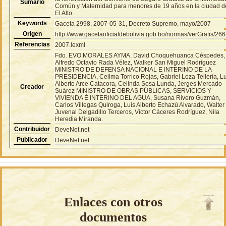
Sumario
Común y Maternidad para menores de 19 años en la ciudad d
El Alto.
Keywords
Gaceta 2998, 2007-05-31, Decreto Supremo, mayo/2007
Origen
http://www.gacetaoficialdebolivia.gob.bo/normas/verGratis/26
Referencias
2007.lexml
Fdo. EVO MORALES AYMA, David Choquehuanca Céspedes,
Alfredo Octavio Rada Vélez, Walker San Miguel Rodríguez
MINISTRO DE DEFENSA NACIONAL E INTERINO DE LA
PRESIDENCIA, Celima Torrico Rojas, Gabriel Loza Tellería, L
Alberto Arce Catacora, Celinda Sosa Lunda, Jerges Mercado
Creador
Suárez MINISTRO DE OBRAS PÚBLICAS, SERVICIOS Y
VIVIENDA É INTERINO DEL AGUA, Susana Rivero Guzmán,
Carlos Villegas Quiroga, Luis Alberto Echazú Alvarado, Walter
Juvenal Delgadillo Terceros, Victor Cáceres Rodríguez, Nila
Heredia Miranda.
Contribuidor
DeveNet.net
Publicador
DeveNet.net
Enlaces con otros
documentos