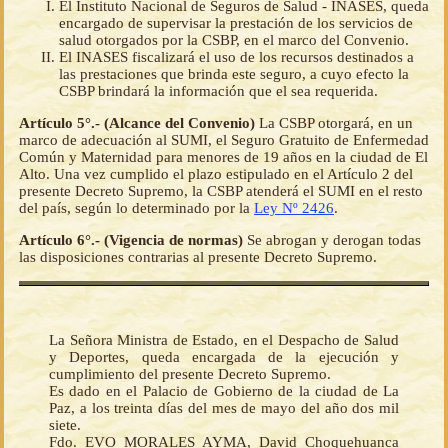
El Instituto Nacional de Seguros de Salud - INASES, queda
encargado de supervisar la prestación de los servicios de
salud otorgados por la CSBP, en el marco del Convenio.
El INASES fiscalizará el uso de los recursos destinados a
las prestaciones que brinda este seguro, a cuyo efecto la
CSBP brindará la información que el sea requerida.
Artículo 5°.- (Alcance del Convenio)
La CSBP otorgará, en un
marco de adecuación al SUMI, el Seguro Gratuito de Enfermedad
Común y Maternidad para menores de 19 años en la ciudad de El
Alto. Una vez cumplido el plazo estipulado en el Artículo 2 del
presente Decreto Supremo, la CSBP atenderá el SUMI en el resto
del país, según lo determinado por la
Ley Nº 2426
.
Artículo 6°.- (Vigencia de normas)
Se abrogan y derogan todas
las disposiciones contrarias al presente Decreto Supremo.
La Señora Ministra de Estado, en el Despacho de Salud
y Deportes, queda encargada de la ejecución y
cumplimiento del presente Decreto Supremo.
Es dado en el Palacio de Gobierno de la ciudad de La
Paz, a los treinta días del mes de mayo del año dos mil
siete.
Fdo. EVO MORALES AYMA, David Choquehuanca