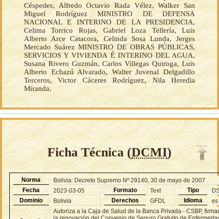
Céspedes, Alfredo Octavio Rada Vélez, Walker San
Miguel Rodríguez MINISTRO DE DEFENSA
NACIONAL E INTERINO DE LA PRESIDENCIA,
Celima Torrico Rojas, Gabriel Loza Tellería, Luis
Alberto Arce Catacora, Celinda Sosa Lunda, Jerges
Mercado Suárez MINISTRO DE OBRAS PÚBLICAS,
SERVICIOS Y VIVIENDA É INTERINO DEL AGUA,
Susana Rivero Guzmán, Carlos Villegas Quiroga, Luis
Alberto Echazú Alvarado, Walter Juvenal Delgadillo
Terceros, Victor Cáceres Rodríguez, Nila Heredia
Miranda.
Ficha Técnica (
DCMI
)
Norma
Bolivia: Decreto Supremo Nº 29140, 30 de mayo de 2007
Fecha
Formato
Tipo
2023-03-05
Text
D
Dominio
Derechos
Idioma
Bolivia
GFDL
es
Autoriza a la Caja de Salud de la Banca Privada - CSBP, firma
la renovación del Convenio de Seguro Gratuito de Enfermeda