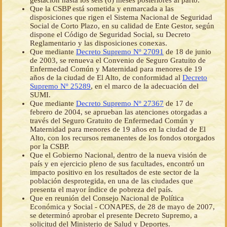
gestación hasta los seis (6) meses posteriores al parto.
Que la CSBP está sometida y enmarcada a las
disposiciones que rigen el Sistema Nacional de Seguridad
Social de Corto Plazo, en su calidad de Ente Gestor, según
dispone el Código de Seguridad Social, su Decreto
Reglamentario y las disposiciones conexas.
Que mediante
Decreto Supremo Nº 27091
de 18 de junio
de 2003, se renueva el Convenio de Seguro Gratuito de
Enfermedad Común y Maternidad para menores de 19
años de la ciudad de El Alto, de conformidad al
Decreto
Supremo Nº 25289
, en el marco de la adecuación del
SUMI.
Que mediante
Decreto Supremo Nº 27367
de 17 de
febrero de 2004, se aprueban las atenciones otorgadas a
través del Seguro Gratuito de Enfermedad Común y
Maternidad para menores de 19 años en la ciudad de El
Alto, con los recursos remanentes de los fondos otorgados
por la CSBP.
Que el Gobierno Nacional, dentro de la nueva visión de
país y en ejercicio pleno de sus facultades, encontró un
impacto positivo en los resultados de este sector de la
población desprotegida, en una de las ciudades que
presenta el mayor índice de pobreza del país.
Que en reunión del Consejo Nacional de Política
Económica y Social - CONAPES, de 28 de mayo de 2007,
se determinó aprobar el presente Decreto Supremo, a
solicitud del Ministerio de Salud y Deportes.