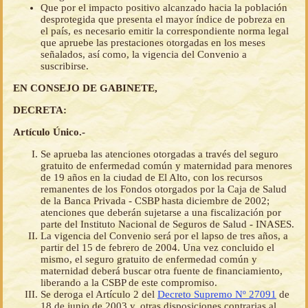
Que por el impacto positivo alcanzado hacia la población
desprotegida que presenta el mayor índice de pobreza en
el país, es necesario emitir la correspondiente norma legal
que apruebe las prestaciones otorgadas en los meses
señalados, así como, la vigencia del Convenio a
suscribirse.
EN CONSEJO DE GABINETE,
DECRETA:
Artículo Único.-
Se aprueba las atenciones otorgadas a través del seguro
gratuito de enfermedad común y maternidad para menores
de 19 años en la ciudad de El Alto, con los recursos
remanentes de los Fondos otorgados por la Caja de Salud
de la Banca Privada - CSBP hasta diciembre de 2002;
atenciones que deberán sujetarse a una fiscalización por
parte del Instituto Nacional de Seguros de Salud - INASES.
La vigencia del Convenio será por el lapso de tres años, a
partir del 15 de febrero de 2004. Una vez concluido el
mismo, el seguro gratuito de enfermedad común y
maternidad deberá buscar otra fuente de financiamiento,
liberando a la CSBP de este compromiso.
Se deroga el Artículo 2 del
Decreto Supremo Nº 27091
de
18 de junio de 2003 y, otras disposiciones contrarias al