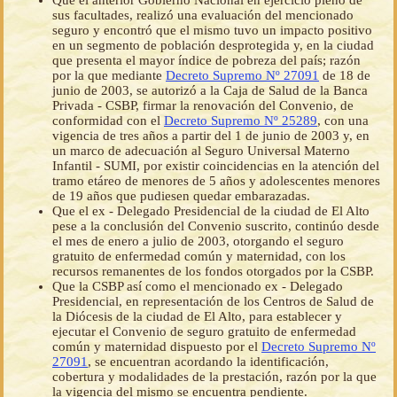
Que el anterior Gobierno Nacional en ejercicio pleno de
sus facultades, realizó una evaluación del mencionado
seguro y encontró que el mismo tuvo un impacto positivo
en un segmento de población desprotegida y, en la ciudad
que presenta el mayor índice de pobreza del país; razón
por la que mediante
Decreto Supremo Nº 27091
de 18 de
junio de 2003, se autorizó a la Caja de Salud de la Banca
Privada - CSBP, firmar la renovación del Convenio, de
conformidad con el
Decreto Supremo Nº 25289
, con una
vigencia de tres años a partir del 1 de junio de 2003 y, en
un marco de adecuación al Seguro Universal Materno
Infantil - SUMI, por existir coincidencias en la atención del
tramo etáreo de menores de 5 años y adolescentes menores
de 19 años que pudiesen quedar embarazadas.
Que el ex - Delegado Presidencial de la ciudad de El Alto
pese a la conclusión del Convenio suscrito, continúo desde
el mes de enero a julio de 2003, otorgando el seguro
gratuito de enfermedad común y maternidad, con los
recursos remanentes de los fondos otorgados por la CSBP.
Que la CSBP así como el mencionado ex - Delegado
Presidencial, en representación de los Centros de Salud de
la Diócesis de la ciudad de El Alto, para establecer y
ejecutar el Convenio de seguro gratuito de enfermedad
común y maternidad dispuesto por el
Decreto Supremo Nº
27091
, se encuentran acordando la identificación,
cobertura y modalidades de la prestación, razón por la que
la vigencia del mismo se encuentra pendiente.