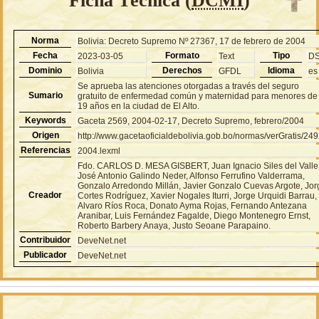
Ficha Técnica (
DCMI
)
Norma
Bolivia: Decreto Supremo Nº 27367, 17 de febrero de 2004
Fecha
Formato
Tipo
2023-03-05
Text
D
Dominio
Derechos
Idioma
Bolivia
GFDL
es
Se aprueba las atenciones otorgadas a través del seguro
Sumario
gratuito de enfermedad común y maternidad para menores de
19 años en la ciudad de El Alto.
Keywords
Gaceta 2569, 2004-02-17, Decreto Supremo, febrero/2004
Origen
http://www.gacetaoficialdebolivia.gob.bo/normas/verGratis/24
Referencias
2004.lexml
Fdo. CARLOS D. MESA GISBERT, Juan Ignacio Siles del Valle
José Antonio Galindo Neder, Alfonso Ferrufino Valderrama,
Gonzalo Arredondo Millán, Javier Gonzalo Cuevas Argote, Jor
Creador
Cortes Rodríguez, Xavier Nogales Iturri, Jorge Urquidi Barrau,
Alvaro Ríos Roca, Donato Ayma Rojas, Fernando Antezana
Aranibar, Luis Fernández Fagalde, Diego Montenegro Ernst,
Roberto Barbery Anaya, Justo Seoane Parapaino.
Contribuidor
DeveNet.net
Publicador
DeveNet.net