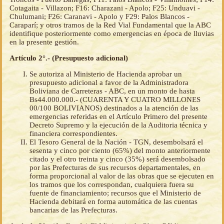
Cotagaita - Villazon; F16: Charazani - Apolo; F25: Unduavi -
Chulumani; F26: Caranavi - Apolo y F29: Palos Blancos -
Caraparí; y otros tramos de la Red Vial Fundamental que la ABC
identifique posteriormente como emergencias en época de lluvias
en la presente gestión.
Artículo 2°.- (Presupuesto adicional)
Se autoriza al Ministerio de Hacienda aprobar un
presupuesto adicional a favor de la Administradora
Boliviana de Carreteras - ABC, en un monto de hasta
Bs44.000.000.- (CUARENTA Y CUATRO MILLONES
00/100 BOLIVIANOS) destinados a la atención de las
emergencias referidas en el Artículo Primero del presente
Decreto Supremo y la ejecución de la Auditoria técnica y
financiera correspondientes.
El Tesoro General de la Nación - TGN, desembolsará el
sesenta y cinco por ciento (65%) del monto anteriormente
citado y el otro treinta y cinco (35%) será desembolsado
por las Prefecturas de sus recursos departamentales, en
forma proporcional al valor de las obras que se ejecuten en
los tramos que los correspondan, cualquiera fuera su
fuente de financiamiento; recursos que el Ministerio de
Hacienda debitará en forma automática de las cuentas
bancarias de las Prefecturas.