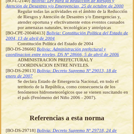
[BO-L-2140]
Bolivia: Ley para la Reducción de Riesgos y
Atención de Desastres y/o Emergencias, 25 de octubre de 2000
Regular todas las actividades en el ámbito de la Reducción
de Riesgos y Atención de Desastres y/o Emergencias y,
atender oportuna y efectivamente estos eventos causados
por amenazas naturales, tecnológicas y antrópicas
[BO-CPE-20040413]
Bolivia: Constitución Política del Estado de
2004, 13 de abril de 2004
Constitución Política del Estado de 2004
[BO-DS-28666]
Bolivia: Administración prefectural y
coordinacion entre niveles, DS Nº 28666, 5 de abril de 2006
ADMINISTRACION PREFECTURAL Y
COORDINACION ENTRE NIVELES.
[BO-DS-29013]
Bolivia: Decreto Supremo Nº 29013, 18 de
enero de 2007
Se declara Estado de Emergencia Nacional, en todo el
territorio de la República, como consecuencia de los
fenómenos hidrometeorógicos que se vienen suscitando en
el país (Fenómeno del Niño 2006 - 2007).
Referencias a esta norma
[BO-DS-29718]
Bolivia: Decreto Supremo Nº 29718, 24 de