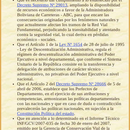
Que es necesario dar cumplimiento a lo establecido por el
Decreto Supremo Nº 29013
, ampliando la disponibilidad
de recursos económicos a favor de la Administradora
Boliviana de Carreteras - ABC, para que encare las
consecuencias originadas por los fenómenos naturales y
que actualmente afectan los tramos de la Red Vial
Fundamental, perjudicando la transitabilidad y atentando
contra la seguridad vial, lo cual deriva en pérdidas
económico - sociales.
Que el Artículo 1 de la
Ley Nº 1654
de 28 de julio de 1995
- Ley de Descentralización Administrativa, regula el
régimen de descentralización administrativa del Poder
Ejecutivo a nivel departamental, que conforme el Sistema
Unitario de la República consiste en la transferencia y
delegación de atribuciones de carácter técnico -
administrativo, no privativas del Poder Ejecutivo a nivel
nacional.
Que el Artículo 2 del
Decreto Supremo Nº 28666
de 5 de
abril de 2006, establece que los Prefectos de
Departamento, en el ejercicio de sus atribuciones y
competencias, armonizaran las políticas departamentales
con las nacionales y que en caso de duda o contradicción
prevalecerán las políticas nacionales, en sujeción a la
Constitución Política del estado
.
Que en atención a lo determinado en el Informe Técnico
INF/GCV/2007-035 de fecha 30 de enero del 2007,
emitido por la Gerencia de Conservación Vial de la