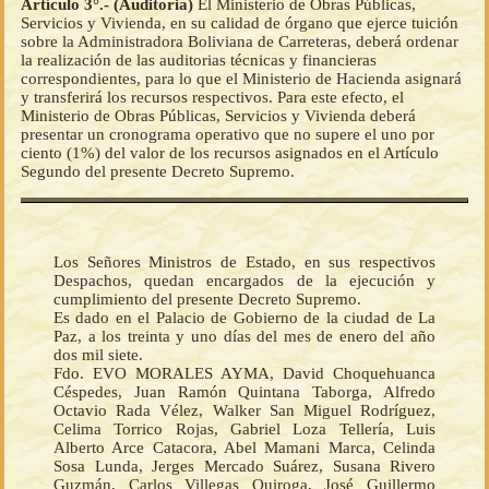
Artículo 3°.- (Auditoria)
El Ministerio de Obras Públicas,
Servicios y Vivienda, en su calidad de órgano que ejerce tuición
sobre la Administradora Boliviana de Carreteras, deberá ordenar
la realización de las auditorias técnicas y financieras
correspondientes, para lo que el Ministerio de Hacienda asignará
y transferirá los recursos respectivos. Para este efecto, el
Ministerio de Obras Públicas, Servicios y Vivienda deberá
presentar un cronograma operativo que no supere el uno por
ciento (1%) del valor de los recursos asignados en el Artículo
Segundo del presente Decreto Supremo.
Los Señores Ministros de Estado, en sus respectivos
Despachos, quedan encargados de la ejecución y
cumplimiento del presente Decreto Supremo.
Es dado en el Palacio de Gobierno de la ciudad de La
Paz, a los treinta y uno días del mes de enero del año
dos mil siete.
Fdo. EVO MORALES AYMA, David Choquehuanca
Céspedes, Juan Ramón Quintana Taborga, Alfredo
Octavio Rada Vélez, Walker San Miguel Rodríguez,
Celima Torrico Rojas, Gabriel Loza Tellería, Luis
Alberto Arce Catacora, Abel Mamani Marca, Celinda
Sosa Lunda, Jerges Mercado Suárez, Susana Rivero
Guzmán, Carlos Villegas Quiroga, José Guillermo