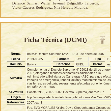
Dalence Salinas, Walter Juvenal Delgadillo Terceros,
Victor Cáceres Rodríguez, Nila Heredia Miranda.
Ficha Técnica (
DCMI
)
Norma
Bolivia: Decreto Supremo Nº 29017, 31 de enero de 2007
Fecha
Formato
Tipo
2023-03-05
Text
D
Dominio
Derechos
Idioma
Bolivia
GFDL
es
Complementar el Decreto Supremo N° 29013 de 18 de enero
2007, otorgando recursos económicos adicionales a la
Administradora Boliviana de Carreteras - ABC, para que efect
Sumario
trabajos de emergencia, rehabilitación y mantenimiento de las
vías terrestres del país, severamente afectadas por el fenóme
del Niño 2006 - 2007.
Keywords
Gaceta 2968, 2007-02-07, Decreto Supremo, enero/2007
Origen
http://www.gacetaoficialdebolivia.gob.bo/normas/verGratis/26
Referencias
2007.lexml
Fdo. EVO MORALES AYMA, David Choquehuanca Céspedes,