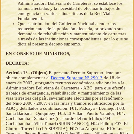
Administradora Boliviana de Carreteras, se establece los
tramos afectados y la necesidad de efectuar trabajos de
emergencia en varios sitios críticos de la Red Vial
Fundamental.
Que es atribución del Gobierno Nacional atender los
requerimientos de la población afectada, priorizando sus
demandas de rehabilitación y mantenimiento de carreteras
a través de las instituciones correspondientes, por lo que se
dicta el presente decreto supremo.
EN CONSEJO DE MINISTROS,
DECRETA:
Artículo 1°.- (Objeto)
El presente Decreto Supremo tiene por
objeto complementar el
Decreto Supremo Nº 29013
de 18 de
enero de 2007, otorgando recursos económicos adicionales a la
Administradora Boliviana de Carreteras - ABC, para que efectúe
trabajos de emergencia, rehabilitación y mantenimiento de las
vías terrestres del país, severamente afectadas por el fenómeno
del Niño 2006 - 2007, en las rutas y tramos identificados por la
ABC y detallados a continuación: F01: Padcaya - Bermejo; F03:
Santa Bárbara - Quiquibey; F03: El Villar - Puerto Varador; F04:
Cochabamba - Santa Cruz (desborde del río Ichilo); F04:
Cochabamba - Villa Tunari (SIRINDANGO); F04: Pailón; F07: El
Churo - Torrecilla (LA SIBERIA); F07: La Angostura; F10: Los
Troncos - Puerto Banegas; F11: Palos Blancos - Villamontes; F14: