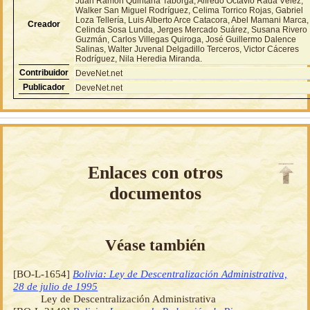
Juan Ramón Quintana Taborga, Alfredo Octavio Rada Vélez,
Walker San Miguel Rodríguez, Celima Torrico Rojas, Gabriel
Loza Tellería, Luis Alberto Arce Catacora, Abel Mamani Marca,
Creador
Celinda Sosa Lunda, Jerges Mercado Suárez, Susana Rivero
Guzmán, Carlos Villegas Quiroga, José Guillermo Dalence
Salinas, Walter Juvenal Delgadillo Terceros, Victor Cáceres
Rodríguez, Nila Heredia Miranda.
Contribuidor
DeveNet.net
Publicador
DeveNet.net
Enlaces con otros
documentos
Véase también
[BO-L-1654]
Bolivia: Ley de Descentralización Administrativa,
28 de julio de 1995
Ley de Descentralización Administrativa