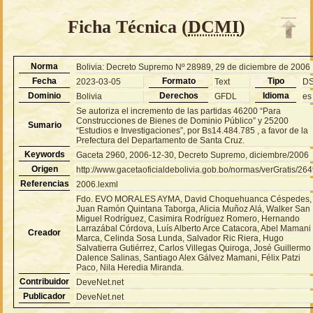
Ficha Técnica (
DCMI
)
Norma
Bolivia: Decreto Supremo Nº 28989, 29 de diciembre de 2006
Fecha
Formato
Tipo
2023-03-05
Text
D
Dominio
Derechos
Idioma
Bolivia
GFDL
es
Se autoriza el incremento de las partidas 46200 “Para
Construcciones de Bienes de Dominio Público” y 25200
Sumario
“Estudios e Investigaciones”, por Bs14.484.785 , a favor de la
Prefectura del Departamento de Santa Cruz.
Keywords
Gaceta 2960, 2006-12-30, Decreto Supremo, diciembre/2006
Origen
http://www.gacetaoficialdebolivia.gob.bo/normas/verGratis/26
Referencias
2006.lexml
Fdo. EVO MORALES AYMA, David Choquehuanca Céspedes,
Juan Ramón Quintana Taborga, Alicia Muñoz Alá, Walker San
Miguel Rodríguez, Casimira Rodríguez Romero, Hernando
Larrazábal Córdova, Luís Alberto Arce Catacora, Abel Mamani
Creador
Marca, Celinda Sosa Lunda, Salvador Ric Riera, Hugo
Salvatierra Gutiérrez, Carlos Villegas Quiroga, José Guillermo
Dalence Salinas, Santiago Alex Gálvez Mamani, Félix Patzi
Paco, Nila Heredia Miranda.
Contribuidor
DeveNet.net
Publicador
DeveNet.net