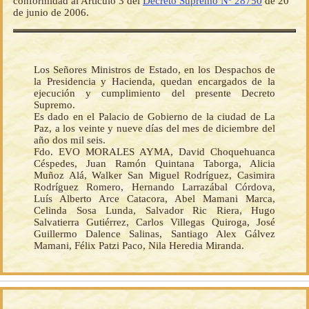
conformidad al Artículo 3 del
Decreto Supremo Nº 28750
de 20
de junio de 2006.
Los Señores Ministros de Estado, en los Despachos de
la Presidencia y Hacienda, quedan encargados de la
ejecución y cumplimiento del presente Decreto
Supremo.
Es dado en el Palacio de Gobierno de la ciudad de La
Paz, a los veinte y nueve días del mes de diciembre del
año dos mil seis.
Fdo. EVO MORALES AYMA, David Choquehuanca
Céspedes, Juan Ramón Quintana Taborga, Alicia
Muñoz Alá, Walker San Miguel Rodríguez, Casimira
Rodríguez Romero, Hernando Larrazábal Córdova,
Luís Alberto Arce Catacora, Abel Mamani Marca,
Celinda Sosa Lunda, Salvador Ric Riera, Hugo
Salvatierra Gutiérrez, Carlos Villegas Quiroga, José
Guillermo Dalence Salinas, Santiago Alex Gálvez
Mamani, Félix Patzi Paco, Nila Heredia Miranda.