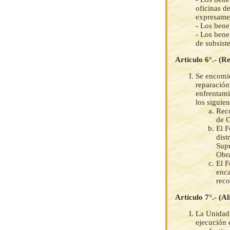
oficinas d
expresamen
- Los bene
- Los bene
de subsist
Artículo 6°.- (R
Se encomie
reparación
enfrentamie
los siguie
Reco
de G
El F
dist
Supr
Obra
El F
enca
reco
Artículo 7°.- (A
La Unidad 
ejecución 