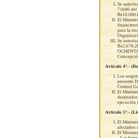
Se autoriz
71600 del 
Bs10.000
El Minister
financiero
para la re
Organizaci
Se autoriz
Bs2.679.
OCHENTA Y
Concepció
Artículo 4°.- (R
Los respon
presente D
Control G
El Ministe
destinados
ejecución f
Artículo 5°.- (Lis
El Minister
afectados 
El Minister
- Los bene