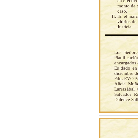
en efectiv
monto de d
caso.
En el marc
vidrios de
Justicia.
Los Señore
Planificac
encargados 
Es dado en 
diciembre de
Fdo. EVO M
Alicia Muñ
Larrazábal 
Salvador Ri
Dalence Sal