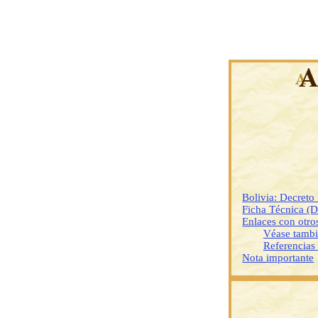
Bolivia: Decret
Ficha Técnica (
Enlaces con otr
Véase tamb
Referencias
Nota importante