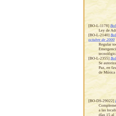
[BO-L-1178]
Bol
Ley de Ad
[BO-L-2140]
Bol
octubre de 2000
Regular to
Emergencia
tecnológic
[BO-L-2355]
Bol
Se autoriz
Paz, en fa
de Música
[BO-DS-29022]
Complemen
a las loca
días 15 al