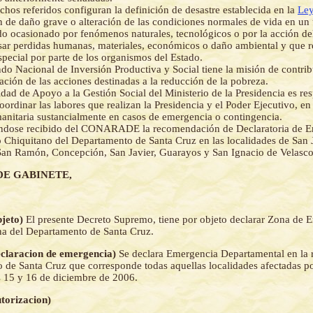
chos referidos configuran la definición de desastre establecida en la
Ley
ón de daño grave o alteración de las condiciones normales de vida en un t
o ocasionado por fenómenos naturales, tecnológicos o por la acción d
ar perdidas humanas, materiales, económicos o daño ambiental y que r
special por parte de los organismos del Estado.
do Nacional de Inversión Productiva y Social tiene la misión de contribu
ción de las acciones destinadas a la reducción de la pobreza.
dad de Apoyo a la Gestión Social del Ministerio de la Presidencia es re
oordinar las labores que realizan la Presidencia y el Poder Ejecutivo, en
nitaria sustancialmente en casos de emergencia o contingencia.
ndose recibido del CONARADE la recomendación de Declaratoria de E
rio Chiquitano del Departamento de Santa Cruz en las localidades de San 
an Ramón, Concepción, San Javier, Guarayos y San Ignacio de Velasco
DE GABINETE,
bjeto)
El presente Decreto Supremo, tiene por objeto declarar Zona de 
a del Departamento de Santa Cruz.
Declaracion de emergencia)
Se declara Emergencia Departamental en la 
 de Santa Cruz que corresponde todas aquellas localidades afectadas p
as 15 y 16 de diciembre de 2006.
utorizacion)