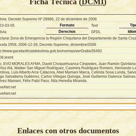
Ficha Técnica (
DCMI
)
livia: Decreto Supremo Nº 28986, 22 de diciembre de 2006
Formato
Tip
23-03-05
Text
Derechos
Idio
ivia
GFDL
clarar Zona de Emergencia la Región Chiquitana del Departamento de Santa Cruz
ceta 2959, 2006-12-28, Decreto Supremo, diciembre/2006
tp://www.gacetaoficialdebolivia.gob.bo/normas/verGratis/26492
06.lexml
o. EVO MORALES AYMA, David Choquehuanca Céspedes, Juan Ramón Quintana Ta
ñoz Alá, Walker San Miguel Rodríguez, Casimira Rodríguez Romero, Hernando La
rdova, Luís Alberto Arce Catacora, Abel Mamani Marca, Celinda Sosa Lunda, Salva
go Salvatierra Gutiérrez, Carlos Villegas Quiroga, José Guillermo Dalence Salinas
lvez Mamani, Félix Patzi Paco, Nila Heredia Miranda.
veNet.net
veNet.net
Enlaces con otros documentos