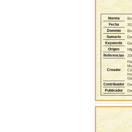
Norma
Bo
Fecha
20
Dominio
Bol
Sumario
De
Keywords
Ga
Origen
ht
Referencias
20
Fd
Mu
Creador
Có
Hu
Gá
Contribuidor
De
Publicador
De