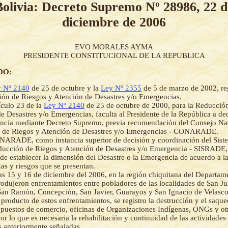
Bolivia: Decreto Supremo Nº 28986, 22 d
diciembre de 2006
EVO MORALES AYMA
PRESIDENTE CONSTITUCIONAL DE LA REPUBLICA
DO:
 Nº 2140
de 25 de octubre y la
Ley Nº 2355
de 5 de marzo de 2002, re
ón de Riesgos y Atención de Desastres y/o Emergencias.
ículo 23 de la
Ley Nº 2140
de 25 de octubre de 2000, para la Reducció
e Desastres y/o Emergencias, faculta al Presidente de la República a dec
ncia mediante Decreto Supremo, previa recomendación del Consejo Nac
 de Riegos y Atención de Desastres y/o Emergencias - CONARADE.
NARADE, como instancia superior de decisión y coordinación del Sist
ducción de Riegos y Atención de Desastres y/o Emergencia - SISRADE, 
 de establecer la dimensión del Desastre o la Emergencia de acuerdo a l
as y riesgos que se presentan.
as 15 y 16 de diciembre del 2006, en la región chiquitana del Departam
rodujeron enfrentamientos entre pobladores de las localidades de San Ju
an Ramón, Concepción, San Javier, Guarayos y San Ignacio de Velasco
roducto de estos enfrentamientos, se registro la destrucción y el saque
 puestos de comercio, oficinas de Organizaciones Indígenas, ONGs y ot
or lo que es necesaria la rehabilitación y continuidad de las actividades 
s anteriormente señaladas.