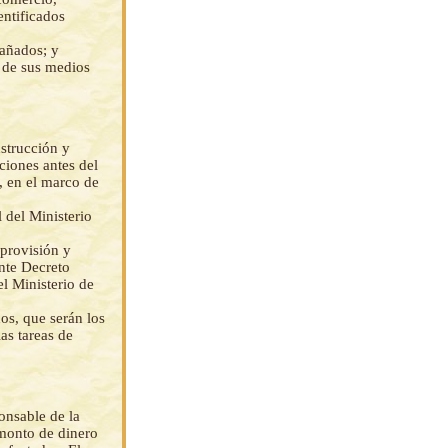
entificados
dañados; y
a de sus medios
strucción y
ciones antes del
s, en el marco de
 del Ministerio
 provisión y
ente Decreto
l Ministerio de
os, que serán los
as tareas de
onsable de la
 monto de dinero