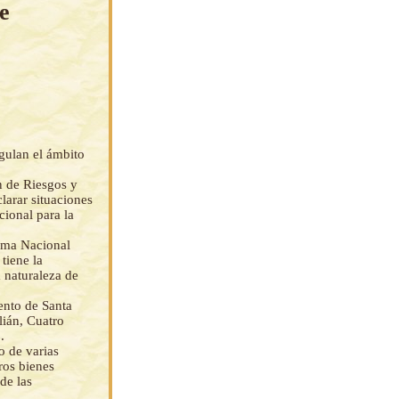
e
gulan el ámbito
n de Riesgos y
larar situaciones
ional para la
ema Nacional
tiene la
a naturaleza de
ento de Santa
lián, Cuatro
.
o de varias
ros bienes
de las