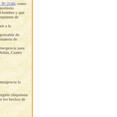
 Nº 2140
, como
erritorio
el hombre y que
equieren de
ir a la
sponsable de
 materia de
mergencia para
Julián, Cuatro
.
Emergencia la
región chiquitana
or los hechos de