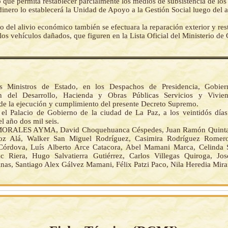
o que permita restablecer parcialmente los medios de subsistencia de los
inero lo establecerá la Unidad de Apoyo a la Gestión Social luego del a
o del alivio económico también se efectuara la reparación exterior y res
 los vehículos dañados, que figuren en la Lista Oficial del Ministerio de
s Ministros de Estado, en los Despachos de Presidencia, Gobierno
ión del Desarrollo, Hacienda y Obras Públicas Servicios y Vivie
de la ejecución y cumplimiento del presente Decreto Supremo.
el Palacio de Gobierno de la ciudad de La Paz, a los veintidós día
l año dos mil seis.
ORALES AYMA, David Choquehuanca Céspedes, Juan Ramón Quinta
oz Alá, Walker San Miguel Rodríguez, Casimira Rodríguez Romer
Córdova, Luís Alberto Arce Catacora, Abel Mamani Marca, Celinda 
c Riera, Hugo Salvatierra Gutiérrez, Carlos Villegas Quiroga, Jo
inas, Santiago Alex Gálvez Mamani, Félix Patzi Paco, Nila Heredia Mir