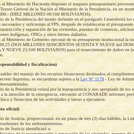
a al Ministerio de Hacienda disponer el traspaso presupuestario provenie
Tesoro General de la Nación al Ministerio de la Presidencia, en un mont
.000.- (DIEZ MILLONES 00/100 BOLIVIANOS).
io de la Presidencia del monto definido en el parágrafo I transferirá los
s necesarios y suficientes al FPS, después de establecerse el presupuest
construcción y reparación de las viviendas, puestos de comercio, oficina
ones Indígenas, ONGs y otros bienes dañados.
a al Ministerio de Gobierno ejecutar de su presupuesto institucional la 
289,25 (DOS MILLONES SEISCIENTOS SETENTA Y NUEVE mil DO
 NUEVE 25/100 BOLIVIANOS) para el resarcimiento de daños en la 
n.
esponsabilidad y fiscalizacion)
sables del manejo de los recursos financieros destinados al cumplimient
ecreto Supremo, se encuentran sujetos a la
Ley Nº 1178
- Ley de Admin
ubernamentales.
rio de la Presidencia velará por la transparencia y uso apropiado de los 
 a la atención de la emergencia, elevando al CONARADE informes peri
ísica y financiera de las actividades y tareas a ejecutarse.
ta oficial)
io de Justicia, proporcionará, en un plazo de tres (3) días hábiles, la Lis
resultantes de los enfrentamientos.
io de Justicia identificará a:
ficiarios de la reconstrucción y reparación de las viviendas, puestos de