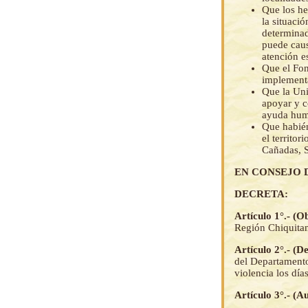
Que los he
la situaci
determinad
puede caus
atención e
Que el Fon
implementa
Que la Uni
apoyar y c
ayuda huma
Que habié
el territo
Cañadas, S
EN CONSEJO 
DECRETA:
Artículo 1°.- (O
Región Chiquitan
Artículo 2°.- (
del Departamento
violencia los dí
Artículo 3°.- (A