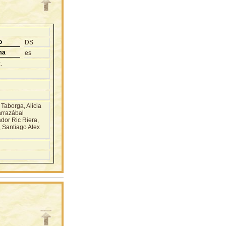
o
DS
ma
es
.
borga, Alicia
rrazábal
dor Ric Riera,
, Santiago Alex