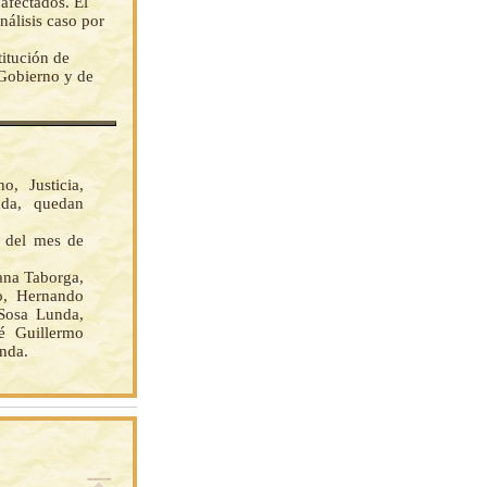
 afectados. El
nálisis caso por
titución de
 Gobierno y de
, Justicia,
nda, quedan
s del mes de
na Taborga,
o, Hernando
Sosa Lunda,
sé Guillermo
anda.