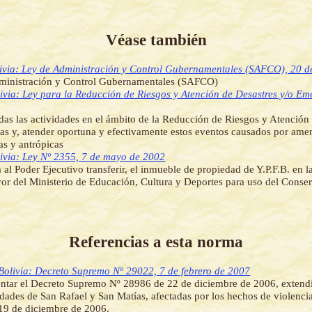
Véase también
ivia: Ley de Administración y Control Gubernamentales (SAFCO), 20 de
ministración y Control Gubernamentales (SAFCO)
ivia: Ley para la Reducción de Riesgos y Atención de Desastres y/o Em
das las actividades en el ámbito de la Reducción de Riesgos y Atención
s y, atender oportuna y efectivamente estos eventos causados por amen
as y antrópicas
ivia: Ley Nº 2355, 7 de mayo de 2002
a al Poder Ejecutivo transferir, el inmueble de propiedad de Y.P.F.B. en 
vor del Ministerio de Educación, Cultura y Deportes para uso del Conse
Referencias a esta norma
Bolivia: Decreto Supremo Nº 29022, 7 de febrero de 2007
tar el Decreto Supremo Nº 28986 de 22 de diciembre de 2006, extend
lidades de San Rafael y San Matías, afectadas por los hechos de violenci
 19 de diciembre de 2006.