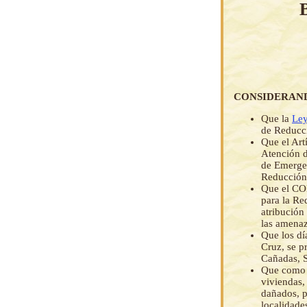
CONSIDERAN
Que la
Ley
de Reducci
Que el Art
Atención d
de Emerge
Reducción
Que el CO
para la Re
atribución
las amenaz
Que los dí
Cruz, se p
Cañadas, S
Que como p
viviendas,
dañados, p
localidade