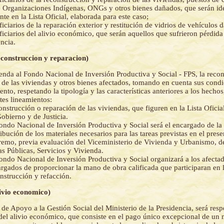
e Organizaciones Indígenas, ONGs y otros bienes dañados, que serán id
te en la Lista Oficial, elaborada para este caso;
ficiarios de la reparación exterior y restitución de vidrios de vehículos 
ficiarios del alivio económico, que serán aquellos que sufrieron pérdid
encia.
econstruccion y reparacion)
nda al Fondo Nacional de Inversión Productiva y Social - FPS, la recon
 de las viviendas y otros bienes afectados, tomando en cuenta sus condi
nto, respetando la tipología y las características anteriores a los hecho
ntes lineamientos:
nstrucción o reparación de las viviendas, que figuren en la Lista Oficial
obierno y de Justicia.
ondo Nacional de Inversión Productiva y Social será el encargado de la
ribución de los materiales necesarios para las tareas previstas en el pres
emo, previa evaluación del Viceministerio de Vivienda y Urbanismo, de
s Públicas, Servicios y Vivienda.
ondo Nacional de Inversión Productiva y Social organizará a los afectad
rgados de proporcionar la mano de obra calificada que participaran en l
nstrucción y refacción.
livio economico)
de Apoyo a la Gestión Social del Ministerio de la Presidencia, será resp
del alivio económico, que consiste en el pago único excepcional de un