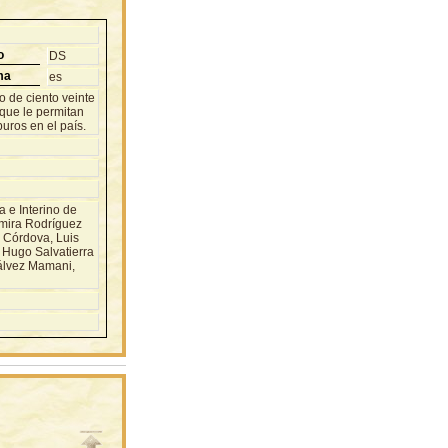
o
DS
ma
es
 de ciento veinte
 que le permitan
uros en el país.
e Interino de
imira Rodríguez
l Córdova, Luis
 Hugo Salvatierra
Gálvez Mamani,