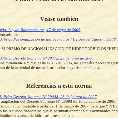
Véase también
ivia: Ley de Hidrocarburos, 17 de mayo de 2005
drocarburos
Bolivia: Nacionalización de hidrocarburos “Héroes del Chaco”, DS Nº
 SUPREMO DE NACIONALIZACION DE HIDROCARBUROS “HER
Bolivia: Decreto Supremo Nº 28772, 29 de junio de 2006
ransitoriamente a YPFB hasta el 31 /10/ 2006, las garantías necesarias pa
to de la actividad de único distribuidor mayorista en el país.
Referencias a esta norma
Bolivia: Decreto Supremo Nº 29048, 28 de febrero de 2007
 ampliación del Decreto Supremo N° 28893 de 18 de octubre de 2006, p
 adicional computable a partir del 1 de marzo de 2007, para que YPFB 
o los recursos financieros que le permitan operar en sus actividades c
ribuidor mayorista de hidrocarburos en el país.