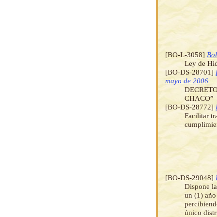
[BO-L-3058]
Bol
Ley de Hi
[BO-DS-28701]
mayo de 2006
DECRETO
CHACO”
[BO-DS-28772]
Facilitar t
cumplimien
[BO-DS-29048]
Dispone la
un (1) año
percibiend
único dist