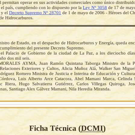
el permitan operar en sus actividades comerciales como único distribuid
 el país, cumpliendo con lo dispuesto por la
Ley Nº 3058
de 17 de mayo
 y el
Decreto Supremo Nº 28701
de 1 de mayo de 2006 - Héroes del Ch
de Hidrocarburos.
nistro de Estado, en el despacho de Hidrocarburos y Energía, queda enc
 cumplimiento del presente Decreto Supremo.
el Palacio de Gobierno de la ciudad de La Paz, a los dieciocho día
año dos mil seis.
ORALES AYMA, Juan Ramón Quintana Taborga Ministro de la Pr
 Relaciones Exteriores y Cultos, Alicia Muñoz Alá, Walker San Migue
dríguez Romero Ministra de Justicia e Interina de Educación y Cultur
Córdova, Luis Alberto Arce Catacora, Abel Mamani Marca, Celinda 
c Riera, Hugo Salvatierra Gutiérrez, Carlos Villegas Quiroga, Jo
inas, Santiago Alex Gálvez Mamani, Nila Heredia Miranda.
Ficha Técnica (
DCMI
)