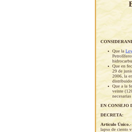
CONSIDERAN
Que la
Ley
Petrolífer
hidrocarbu
Que en fec
29 de juni
2006, la e
distribuid
Que a la f
veinte (12
necesarias
EN CONSEJO 
DECRETA:
Artículo Único.
lapso de ciento 