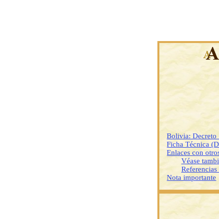
Bolivia: Decret
Ficha Técnica (
Enlaces con otr
Véase tamb
Referencias
Nota importante