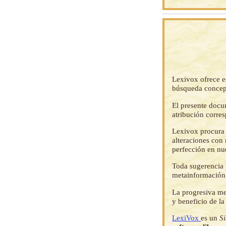
Lexivox ofrece e
búsqueda concep
El presente docu
atribución corre
Lexivox procura 
alteraciones con 
perfección en nu
Toda sugerencia p
metainformación,
La progresiva me
y beneficio de l
LexiVox
es un
S