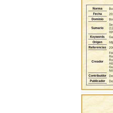
Norma
Bo
Fecha
20
Dominio
Bol
Se
Sumario
(1
ope
Keywords
Ga
Origen
ht
Referencias
20
Fd
Re
Ro
Creador
Al
Gu
Ni
Contribuidor
De
Publicador
De