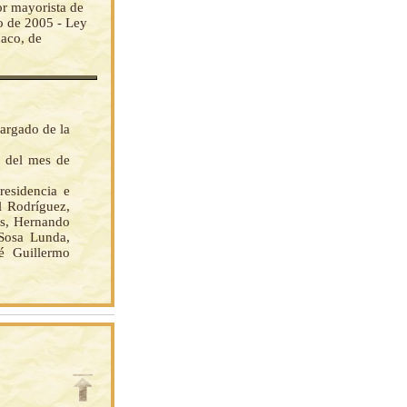
or mayorista de
 de 2005 - Ley
aco, de
argado de la
s del mes de
esidencia e
l Rodríguez,
as, Hernando
Sosa Lunda,
sé Guillermo