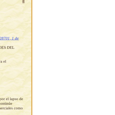
 28701, 1 de
OES DEL
ra el
or el lapso de
continúe
omerciales como