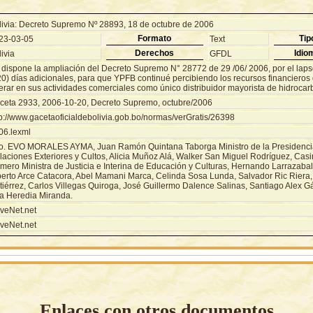
livia: Decreto Supremo Nº 28893, 18 de octubre de 2006
Formato
Tip
23-03-05
Text
Derechos
Idio
ivia
GFDL
 dispone la ampliación del Decreto Supremo N° 28772 de 29 /06/ 2006, por el lapso
20) días adicionales, para que YPFB continué percibiendo los recursos financieros
rar en sus actividades comerciales como único distribuidor mayorista de hidrocarb
ceta 2933, 2006-10-20, Decreto Supremo, octubre/2006
tp://www.gacetaoficialdebolivia.gob.bo/normas/verGratis/26398
06.lexml
o. EVO MORALES AYMA, Juan Ramón Quintana Taborga Ministro de la Presidencia 
laciones Exteriores y Cultos, Alicia Muñoz Alá, Walker San Miguel Rodríguez, Cas
mero Ministra de Justicia e Interina de Educación y Culturas, Hernando Larrazaba
berto Arce Catacora, Abel Mamani Marca, Celinda Sosa Lunda, Salvador Ric Riera,
tiérrez, Carlos Villegas Quiroga, José Guillermo Dalence Salinas, Santiago Alex 
la Heredia Miranda.
veNet.net
veNet.net
Enlaces con otros documentos