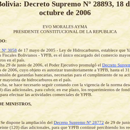
Bolivia: Decreto Supremo Nº 28893, 18 d
octubre de 2006
EVO MORALES AYMA
PRESIDENTE CONSTITUCIONAL DE LA REPUBLICA
DO:
 Nº 3058
de 17 mayo de 2005 - Ley de Hidrocarburos, establece que Y
os Fiscales Bolivianos - YPFB, es el único encargado del comercio mayor
ros en el país.
ha 29 de junio de 2006, el Poder Ejecutivo promulgó el
Decreto Supre
o de 2006, cuyo objeto es autorizar transitoriamente a YPFB, hasta el 3
misión de garantías bancarias, necesarias para el cumplimiento de su ac
or mayorista de hidrocarburos en el país.
echa, se hace necesario seguir contando con la vigencia de la norma desc
0) días adicionales, para cubrir, en ese plazo, los requerimientos de fond
 para efectuar las actividades comerciales de YPFB.
DE MINISTROS,
-
Se dispone la ampliación del
Decreto Supremo Nº 28772
de 29 de juni
veinte (120) días adicionales, para que YPFB continué percibiendo los r