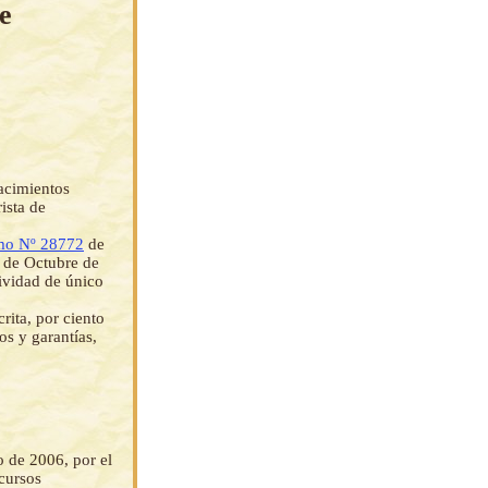
e
acimientos
ista de
mo Nº 28772
de
1 de Octubre de
tividad de único
rita, por ciento
os y garantías,
o de 2006, por el
ecursos