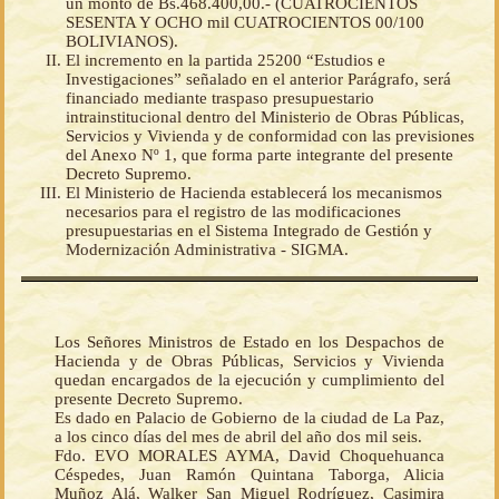
un monto de Bs.468.400,00.- (CUATROCIENTOS
SESENTA Y OCHO mil CUATROCIENTOS 00/100
BOLIVIANOS).
El incremento en la partida 25200 “Estudios e
Investigaciones” señalado en el anterior Parágrafo, será
financiado mediante traspaso presupuestario
intrainstitucional dentro del Ministerio de Obras Públicas,
Servicios y Vivienda y de conformidad con las previsiones
del Anexo Nº 1, que forma parte integrante del presente
Decreto Supremo.
El Ministerio de Hacienda establecerá los mecanismos
necesarios para el registro de las modificaciones
presupuestarias en el Sistema Integrado de Gestión y
Modernización Administrativa - SIGMA.
Los Señores Ministros de Estado en los Despachos de
Hacienda y de Obras Públicas, Servicios y Vivienda
quedan encargados de la ejecución y cumplimiento del
presente Decreto Supremo.
Es dado en Palacio de Gobierno de la ciudad de La Paz,
a los cinco días del mes de abril del año dos mil seis.
Fdo. EVO MORALES AYMA, David Choquehuanca
Céspedes, Juan Ramón Quintana Taborga, Alicia
Muñoz Alá, Walker San Miguel Rodríguez, Casimira