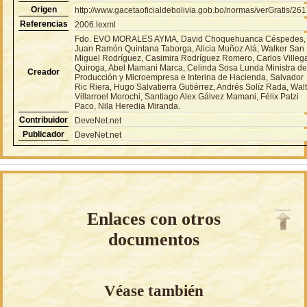
Origen
http://www.gacetaoficialdebolivia.gob.bo/normas/verGratis/26
Referencias
2006.lexml
Fdo. EVO MORALES AYMA, David Choquehuanca Céspedes,
Juan Ramón Quintana Taborga, Alicia Muñoz Alá, Walker San
Miguel Rodríguez, Casimira Rodríguez Romero, Carlos Villeg
Quiroga, Abel Mamani Marca, Celinda Sosa Lunda Ministra d
Creador
Producción y Microempresa e Interina de Hacienda, Salvador
Ric Riera, Hugo Salvatierra Gutiérrez, Andrés Solíz Rada, Wal
Villarroel Morochi, Santiago Alex Gálvez Mamani, Félix Patzi
Paco, Nila Heredia Miranda.
Contribuidor
DeveNet.net
Publicador
DeveNet.net
Enlaces con otros
documentos
Véase también