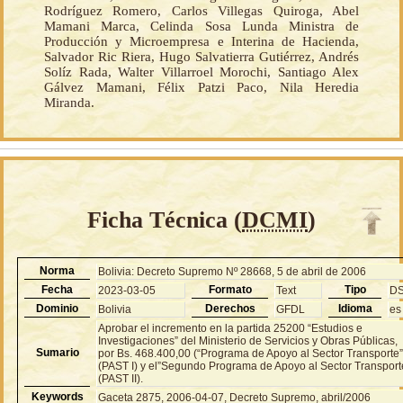
Rodríguez Romero, Carlos Villegas Quiroga, Abel
Mamani Marca, Celinda Sosa Lunda Ministra de
Producción y Microempresa e Interina de Hacienda,
Salvador Ric Riera, Hugo Salvatierra Gutiérrez, Andrés
Solíz Rada, Walter Villarroel Morochi, Santiago Alex
Gálvez Mamani, Félix Patzi Paco, Nila Heredia
Miranda.
Ficha Técnica (
DCMI
)
Norma
Bolivia: Decreto Supremo Nº 28668, 5 de abril de 2006
Fecha
Formato
Tipo
2023-03-05
Text
D
Dominio
Derechos
Idioma
Bolivia
GFDL
es
Aprobar el incremento en la partida 25200 “Estudios e
Investigaciones” del Ministerio de Servicios y Obras Públicas,
Sumario
por Bs. 468.400,00 (“Programa de Apoyo al Sector Transporte
(PAST I) y el”Segundo Programa de Apoyo al Sector Transport
(PAST II).
Keywords
Gaceta 2875, 2006-04-07, Decreto Supremo, abril/2006