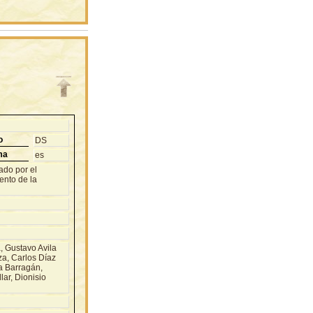
o
DS
ma
es
ado por el
ento de la
 Gustavo Avila
za, Carlos Díaz
a Barragán,
ar, Dionisio