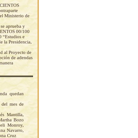
TROCIENTOS
traparte
el Ministerio de
, se aprueba y
CIENTOS 00/100
0 “Estudios e
e la Presidencia,
ad al Proyecto de
ripción de adendas
 manera
enda quedan
s del mes de
 Mantilla,
 Martha Bozo
eli Monroy,
una Navarro,
cona Cruz