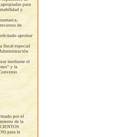
s apropiadas para
rnabilidad y
Dinamarca,
 recursos de
solicitado aprobar
 fiscal especial
 Administración
izar mediante el
ones” y la
 Convenio
irmado por el
imiento de la
EISCIENTOS
) para la