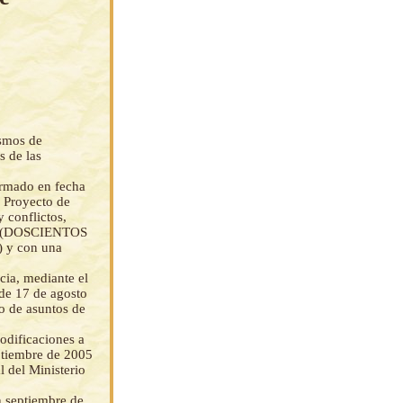
ismos de
s de las
irmado en fecha
n Proyecto de
y conflictos,
.- (DOSCIENTOS
y con una
cia, mediante el
de 17 de agosto
jo de asuntos de
odificaciones a
ptiembre de 2005
l del Ministerio
n septiembre de