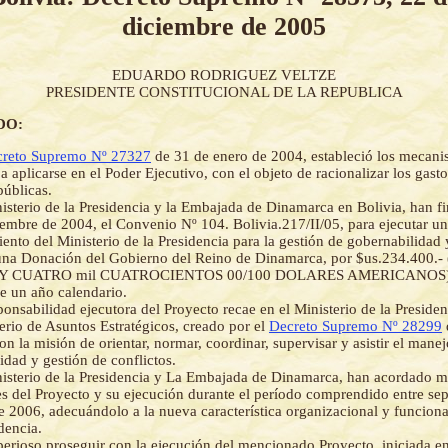
diciembre de 2005
EDUARDO RODRIGUEZ VELTZE
PRESIDENTE CONSTITUCIONAL DE LA REPUBLICA
DO:
reto Supremo Nº 27327
de 31 de enero de 2004, estableció los mecan
a aplicarse en el Poder Ejecutivo, con el objeto de racionalizar los gasto
públicas.
isterio de la Presidencia y la Embajada de Dinamarca en Bolivia, han f
embre de 2004, el Convenio Nº 104. Bolivia.217/II/05, para ejecutar u
iento del Ministerio de la Presidencia para la gestión de gobernabilidad 
una Donación del Gobierno del Reino de Dinamarca, por $us.234.400
Y CUATRO mil CUATROCIENTOS 00/100 DOLARES AMERICANOS) 
e un año calendario.
ponsabilidad ejecutora del Proyecto recae en el Ministerio de la Presiden
erio de Asuntos Estratégicos, creado por el
Decreto Supremo Nº 28299
on la misión de orientar, normar, coordinar, supervisar y asistir el mane
idad y gestión de conflictos.
isterio de la Presidencia y La Embajada de Dinamarca, han acordado m
es del Proyecto y su ejecución durante el período comprendido entre se
e 2006, adecuándolo a la nueva característica organizacional y funciona
dencia.
erioso proseguir con la ejecución del mencionado Proyecto, iniciada e