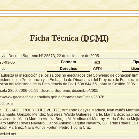
Ficha Técnica (
DCMI
)
livia: Decreto Supremo Nº 28573, 22 de diciembre de 2005
Formato
Tip
23-03-05
Text
Derechos
Idio
ivia
GFDL
 autoriza la inscripción de los saldos no ejecutados del Convenio de donación firm
nisterio de la Presidencia y la Embajada de Dinamarca del Proyecto de Fortalecimi
tión del Ministerio de la Presidencia de Bs. 1.638.844,65 , para la Gestión 2006.
ceta 2850, 2006-01-19, Decreto Supremo, diciembre/2005
tp://www.gacetaoficialdebolivia.gob.bo/normas/verGratis/26078
06.lexml
o. EDUARDO RODRIGUEZ VELTZE, Armando Loayza Mariaca, Iván Avilés Mantilla,
stamante, Gonzalo Méndez Gutiérrez, Waldo Gutiérrez Iriarte, Martha Bozo Espino
llavicencio, Mario Moreno Viruéz, Sergio M. Medinaceli Monroy, Maria Cristina Mejí
varo Muñoz Reyes Navarro, Carlos Antonio Laguna Navarro, Guillermo Ribera Cuell
rzón Martínez, Naya Ponce Fortún, Pedro Ticona Cruz
veNet.net