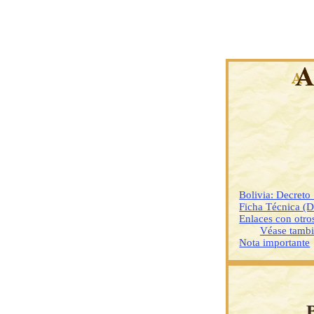
Bolivia: Decret
Ficha Técnica (
Enlaces con otr
Véase tamb
Nota importante