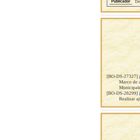
Publicador
De
[BO-DS-27327]
Marco de a
Municipale
[BO-DS-28299]
Realizar a