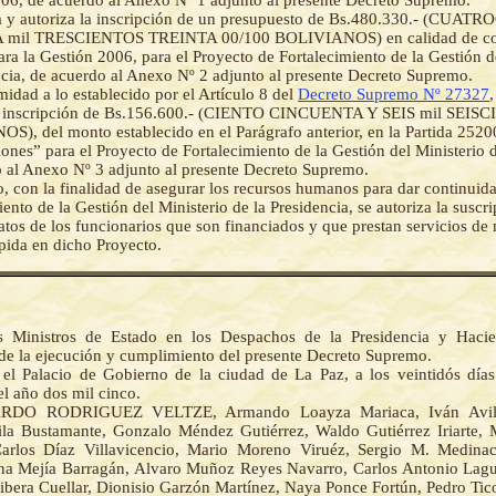
06, de acuerdo al Anexo Nº 1 adjunto al presente Decreto Supremo.
a y autoriza la inscripción de un presupuesto de Bs.480.330.- (CUA
mil TRESCIENTOS TREINTA 00/100 BOLIVIANOS) en calidad de con
ara la Gestión 2006, para el Proyecto de Fortalecimiento de la Gestión d
ncia, de acuerdo al Anexo Nº 2 adjunto al presente Decreto Supremo.
idad a lo establecido por el Artículo 8 del
Decreto Supremo Nº 27327
la inscripción de Bs.156.600.- (CIENTO CINCUENTA Y SEIS mil SEIS
), del monto establecido en el Parágrafo anterior, en la Partida 2520
iones” para el Proyecto de Fortalecimiento de la Gestión del Ministerio d
 al Anexo Nº 3 adjunto al presente Decreto Supremo.
to, con la finalidad de asegurar los recursos humanos para dar continuid
iento de la Gestión del Ministerio de la Presidencia, se autoriza la susc
ratos de los funcionarios que son financiados y que prestan servicios de
pida en dicho Proyecto.
s Ministros de Estado en los Despachos de la Presidencia y Haci
de la ejecución y cumplimiento del presente Decreto Supremo.
el Palacio de Gobierno de la ciudad de La Paz, a los veintidós día
l año dos mil cinco.
RDO RODRIGUEZ VELTZE, Armando Loayza Mariaca, Iván Avilés
la Bustamante, Gonzalo Méndez Gutiérrez, Waldo Gutiérrez Iriarte,
arlos Díaz Villavicencio, Mario Moreno Viruéz, Sergio M. Medinac
ina Mejía Barragán, Alvaro Muñoz Reyes Navarro, Carlos Antonio Lag
ibera Cuellar, Dionisio Garzón Martínez, Naya Ponce Fortún, Pedro Ti