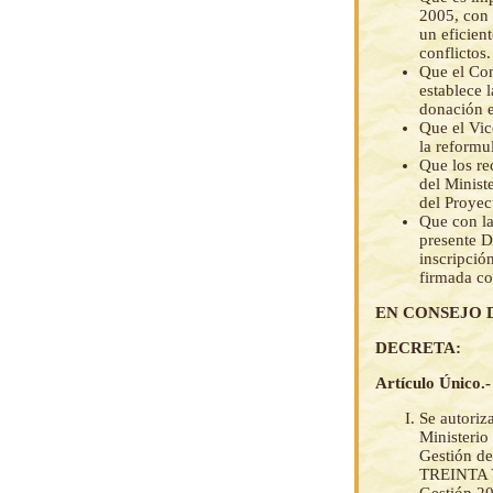
2005, con 
un eficien
conflictos.
Que el Con
establece 
donación e
Que el Vic
la reformu
Que los re
del Minist
del Proyec
Que con la
presente D
inscripció
firmada c
EN CONSEJO 
DECRETA:
Artículo Único.-
Se autoriz
Ministerio
Gestión d
TREINTA 