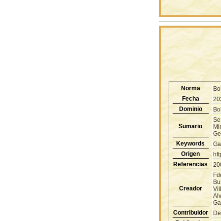
Norma
Bo
Fecha
20
Dominio
Bol
Se
Sumario
Mi
Ges
Keywords
Ga
Origen
ht
Referencias
20
Fd
Bu
Creador
Vi
Al
Ga
Contribuidor
De