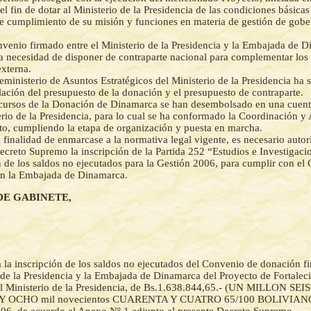
el fin de dotar al Ministerio de la Presidencia de las condiciones básica
te cumplimiento de su misión y funciones en materia de gestión de gobe
venio firmado entre el Ministerio de la Presidencia y la Embajada de 
la necesidad de disponer de contraparte nacional para complementar los
xterna.
eministerio de Asuntos Estratégicos del Ministerio de la Presidencia ha 
lación del presupuesto de la donación y el presupuesto de contraparte.
cursos de la Donación de Dinamarca se han desembolsado en una cuenta
erio de la Presidencia, para lo cual se ha conformado la Coordinación y
to, cumpliendo la etapa de organización y puesta en marcha.
 finalidad de enmarcase a la normativa legal vigente, es necesario autor
ecreto Supremo la inscripción de la Partida 252 “Estudios e Investigaci
n de los saldos no ejecutados para la Gestión 2006, para cumplir con el
on la Embajada de Dinamarca.
DE GABINETE,
a la inscripción de los saldos no ejecutados del Convenio de donación f
 de la Presidencia y la Embajada de Dinamarca del Proyecto de Fortalec
el Ministerio de la Presidencia, de Bs.1.638.844,65.- (UN MILLON S
Y OCHO mil novecientos CUARENTA Y CUATRO 65/100 BOLIVIANOS