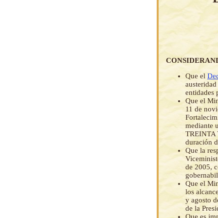
CONSIDERAN
Que el
Dec
austeridad 
entidades 
Que el Min
11 de novi
Fortalecim
mediante 
TREINTA 
duración d
Que la res
Viceminist
de 2005, c
gobernabil
Que el Min
los alcanc
y agosto d
de la Presi
Que es imp