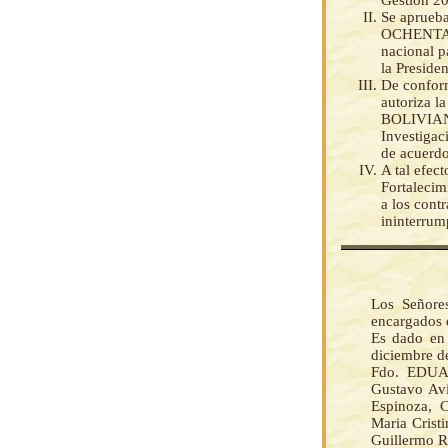
Gestión 20
Se aprueb
OCHENTA 
nacional p
la Preside
De conform
autoriza 
BOLIVIANOS
Investigac
de acuerdo
A tal efec
Fortalecim
a los cont
ininterrum
Los Señore
encargados 
Es dado en 
diciembre de
Fdo. EDUA
Gustavo Avi
Espinoza, C
Maria Crist
Guillermo R