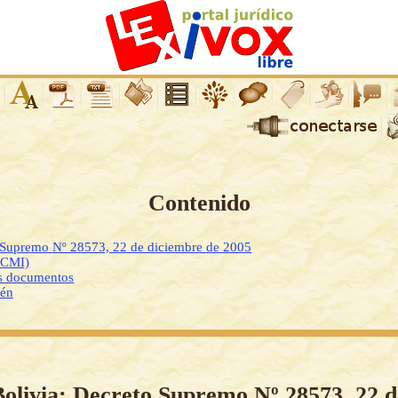
Contenido
o Supremo Nº 28573, 22 de diciembre de 2005
DCMI)
os documentos
ién
Bolivia: Decreto Supremo Nº 28573, 22 d