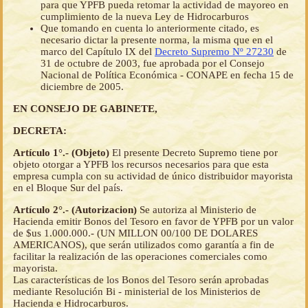
para que YPFB pueda retomar la actividad de mayoreo en
cumplimiento de la nueva Ley de Hidrocarburos
Que tomando en cuenta lo anteriormente citado, es
necesario dictar la presente norma, la misma que en el
marco del Capítulo IX del
Decreto Supremo Nº 27230
de
31 de octubre de 2003, fue aprobada por el Consejo
Nacional de Política Económica - CONAPE en fecha 15 de
diciembre de 2005.
EN CONSEJO DE GABINETE,
DECRETA:
Artículo 1°.- (Objeto)
El presente Decreto Supremo tiene por
objeto otorgar a YPFB los recursos necesarios para que esta
empresa cumpla con su actividad de único distribuidor mayorista
en el Bloque Sur del país.
Artículo 2°.- (Autorizacion)
Se autoriza al Ministerio de
Hacienda emitir Bonos del Tesoro en favor de YPFB por un valor
de $us 1.000.000.- (UN MILLON 00/100 DE DOLARES
AMERICANOS), que serán utilizados como garantía a fin de
facilitar la realización de las operaciones comerciales como
mayorista.
Las características de los Bonos del Tesoro serán aprobadas
mediante Resolución Bi - ministerial de los Ministerios de
Hacienda e Hidrocarburos.