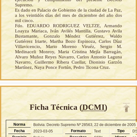
Supremo.
Es dado en Palacio de Gobierno de la ciudad de La Paz,
a los veintidós días del mes de diciembre del año dos
mil cinco.
Fdo. EDUARDO RODRIGUEZ VELTZE, Armando
Loayza Mariaca, Iván Avilés Mantilla, Gustavo Avila
Bustamante, Gonzalo Méndez Gutiérrez, Waldo
Gutiérrez Iriarte, Martha Bozo Espinoza, Carlos Díaz
Villavicencio, Mario Moreno Viruéz, Sergio M.
Medinaceli Monroy, Maria Cristina Mejía Barragán,
Alvaro Muñoz Reyes Navarro, Carlos Antonio Laguna
Navarro, Guillermo Ribera Cuellar, Dionisio Garzón
Martínez, Naya Ponce Fortún, Pedro Ticona Cruz.
Ficha Técnica (
DCMI
)
Norma
Bolivia: Decreto Supremo Nº 28563, 22 de diciembre de 2005
Fecha
Formato
Tipo
2023-03-05
Text
D