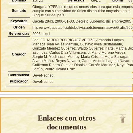
Dominio
Derechos
Idioma
Bolivia
GFDL
es
Otorgar a YPFB los recursos necesarios para que esta empre
Sumario
cumpla con su actividad de único distribuidor mayorista en el
Bloque Sur del país.
Keywords
Gaceta 2843, 2006-01-03, Decreto Supremo, diciembre/2005
Origen
http://www.gacetaoficialdebolivia.gob.bo/normas/verGratis/26
Referencias
2006.lexml
Fdo. EDUARDO RODRIGUEZ VELTZE, Armando Loayza
Mariaca, Iván Avilés Mantilla, Gustavo Avila Bustamante,
Gonzalo Méndez Gutiérrez, Waldo Gutiérrez Iriarte, Martha Bo
Espinoza, Carlos Díaz Villavicencio, Mario Moreno Viruéz,
Creador
Sergio M. Medinaceli Monroy, Maria Cristina Mejía Barragán,
Alvaro Muñoz Reyes Navarro, Carlos Antonio Laguna Navarro
Guillermo Ribera Cuellar, Dionisio Garzón Martínez, Naya Po
Fortún, Pedro Ticona Cruz.
Contribuidor
DeveNet.net
Publicador
DeveNet.net
Enlaces con otros
documentos