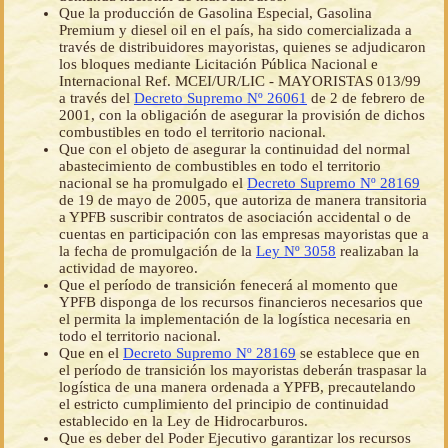
Que la producción de Gasolina Especial, Gasolina
Premium y diesel oil en el país, ha sido comercializada a
través de distribuidores mayoristas, quienes se adjudicaron
los bloques mediante Licitación Pública Nacional e
Internacional Ref. MCEI/UR/LIC - MAYORISTAS 013/99
a través del
Decreto Supremo Nº 26061
de 2 de febrero de
2001, con la obligación de asegurar la provisión de dichos
combustibles en todo el territorio nacional.
Que con el objeto de asegurar la continuidad del normal
abastecimiento de combustibles en todo el territorio
nacional se ha promulgado el
Decreto Supremo Nº 28169
de 19 de mayo de 2005, que autoriza de manera transitoria
a YPFB suscribir contratos de asociación accidental o de
cuentas en participación con las empresas mayoristas que a
la fecha de promulgación de la
Ley Nº 3058
realizaban la
actividad de mayoreo.
Que el período de transición fenecerá al momento que
YPFB disponga de los recursos financieros necesarios que
el permita la implementación de la logística necesaria en
todo el territorio nacional.
Que en el
Decreto Supremo Nº 28169
se establece que en
el período de transición los mayoristas deberán traspasar la
logística de una manera ordenada a YPFB, precautelando
el estricto cumplimiento del principio de continuidad
establecido en la Ley de Hidrocarburos.
Que es deber del Poder Ejecutivo garantizar los recursos