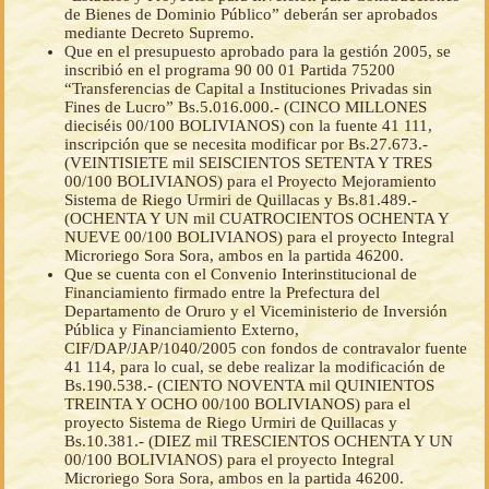
de Bienes de Dominio Público” deberán ser aprobados
mediante Decreto Supremo.
Que en el presupuesto aprobado para la gestión 2005, se
inscribió en el programa 90 00 01 Partida 75200
“Transferencias de Capital a Instituciones Privadas sin
Fines de Lucro” Bs.5.016.000.- (CINCO MILLONES
dieciséis 00/100 BOLIVIANOS) con la fuente 41 111,
inscripción que se necesita modificar por Bs.27.673.-
(VEINTISIETE mil SEISCIENTOS SETENTA Y TRES
00/100 BOLIVIANOS) para el Proyecto Mejoramiento
Sistema de Riego Urmiri de Quillacas y Bs.81.489.-
(OCHENTA Y UN mil CUATROCIENTOS OCHENTA Y
NUEVE 00/100 BOLIVIANOS) para el proyecto Integral
Microriego Sora Sora, ambos en la partida 46200.
Que se cuenta con el Convenio Interinstitucional de
Financiamiento firmado entre la Prefectura del
Departamento de Oruro y el Viceministerio de Inversión
Pública y Financiamiento Externo,
CIF/DAP/JAP/1040/2005 con fondos de contravalor fuente
41 114, para lo cual, se debe realizar la modificación de
Bs.190.538.- (CIENTO NOVENTA mil QUINIENTOS
TREINTA Y OCHO 00/100 BOLIVIANOS) para el
proyecto Sistema de Riego Urmiri de Quillacas y
Bs.10.381.- (DIEZ mil TRESCIENTOS OCHENTA Y UN
00/100 BOLIVIANOS) para el proyecto Integral
Microriego Sora Sora, ambos en la partida 46200.