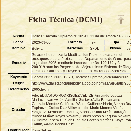
Ficha Técnica (
DCMI
)
Norma
Bolivia: Decreto Supremo Nº 28542, 22 de diciembre de 2005
Fecha
Formato
Tipo
2023-03-05
Text
D
Dominio
Derechos
Idioma
Bolivia
GFDL
es
Se aprueba realizar la Modificación Presupuestaria en el
presupuesto de la Prefectura del Departamento de Oruro, par
Sumario
la gestión 2005, mediante traspaso por Bs. 109.162 y Bs.
200.919 para los Proyectos de Mejoramiento Sistema de Rieg
Urmiri de Quillacas y Proyecto Integral Microriego Sora Sora.
Keywords
Gaceta 2837, 2005-12-29, Decreto Supremo, diciembre/2005
Origen
http://www.gacetaoficialdebolivia.gob.bo/normas/verGratis/26
Referencias
2005.lexml
Fdo. EDUARDO RODRIGUEZ VELTZE, Armando Loayza
Mariaca, Iván Avilés Mantilla, Gustavo Avila Bustamante,
Gonzalo Méndez Gutiérrez, Waldo Gutiérrez Iriarte, Martha Bo
Espinoza, Carlos Díaz Villavicencio, Mario Moreno Viruéz,
Creador
Sergio M. Medinaceli Monroy, Maria Cristina Mejía Barragán,
Alvaro Muñoz Reyes Navarro, Carlos Antonio Laguna Navarro
Guillermo Ribera Cuellar, Dionisio Garzón Martínez, Naya Po
Fortún, Pedro Ticona Cruz.
Contribuidor
DeveNet.net