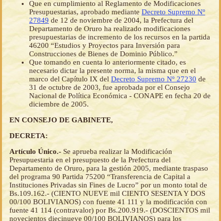
Que en cumplimiento al Reglamento de Modificaciones
Presupuestarias, aprobado mediante
Decreto Supremo Nº
27849
de 12 de noviembre de 2004, la Prefectura del
Departamento de Oruro ha realizado modificaciones
presupuestarias de incremento de los recursos en la partida
46200 “Estudios y Proyectos para Inversión para
Construcciones de Bienes de Dominio Público.”
Que tomando en cuenta lo anteriormente citado, es
necesario dictar la presente norma, la misma que en el
marco del Capítulo IX del
Decreto Supremo Nº 27230
de
31 de octubre de 2003, fue aprobada por el Consejo
Nacional de Política Económica - CONAPE en fecha 20 de
diciembre de 2005.
EN CONSEJO DE GABINETE,
DECRETA:
Artículo Único.-
Se aprueba realizar la Modificación
Presupuestaria en el presupuesto de la Prefectura del
Departamento de Oruro, para la gestión 2005, mediante traspaso
del programa 90 Partida 75200 “Transferencia de Capital a
Instituciones Privadas sin Fines de Lucro” por un monto total de
Bs.109.162.- (CIENTO NUEVE mil CIENTO SESENTA Y DOS
00/100 BOLIVIANOS) con fuente 41 111 y la modificación con
fuente 41 114 (contravalor) por Bs.200.919.- (DOSCIENTOS mil
novecientos diecinueve 00/100 BOLIVIANOS) para los