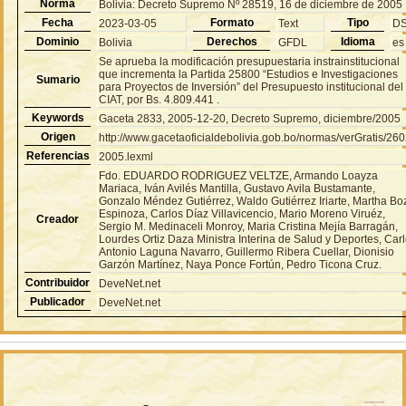
Norma
Bolivia: Decreto Supremo Nº 28519, 16 de diciembre de 2005
Fecha
Formato
Tipo
2023-03-05
Text
D
Dominio
Derechos
Idioma
Bolivia
GFDL
es
Se aprueba la modificación presupuestaria instrainstitucional
que incrementa la Partida 25800 “Estudios e Investigaciones
Sumario
para Proyectos de Inversión” del Presupuesto institucional del
CIAT, por Bs. 4.809.441 .
Keywords
Gaceta 2833, 2005-12-20, Decreto Supremo, diciembre/2005
Origen
http://www.gacetaoficialdebolivia.gob.bo/normas/verGratis/26
Referencias
2005.lexml
Fdo. EDUARDO RODRIGUEZ VELTZE, Armando Loayza
Mariaca, Iván Avilés Mantilla, Gustavo Avila Bustamante,
Gonzalo Méndez Gutiérrez, Waldo Gutiérrez Iriarte, Martha Bo
Espinoza, Carlos Díaz Villavicencio, Mario Moreno Viruéz,
Creador
Sergio M. Medinaceli Monroy, Maria Cristina Mejía Barragán,
Lourdes Ortiz Daza Ministra Interina de Salud y Deportes, Car
Antonio Laguna Navarro, Guillermo Ribera Cuellar, Dionisio
Garzón Martínez, Naya Ponce Fortún, Pedro Ticona Cruz.
Contribuidor
DeveNet.net
Publicador
DeveNet.net