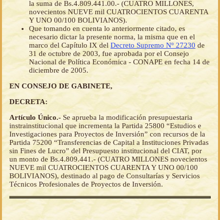
la suma de Bs.4.809.441.00.- (CUATRO MILLONES,
novecientos NUEVE mil CUATROCIENTOS CUARENTA
Y UNO 00/100 BOLIVIANOS).
Que tomando en cuenta lo anteriormente citado, es
necesario dictar la presente norma, la misma que en el
marco del Capítulo IX del
Decreto Supremo Nº 27230
de
31 de octubre de 2003, fue aprobada por el Consejo
Nacional de Política Económica - CONAPE en fecha 14 de
diciembre de 2005.
EN CONSEJO DE GABINETE,
DECRETA:
Artículo Único.-
Se aprueba la modificación presupuestaria
instrainstitucional que incrementa la Partida 25800 “Estudios e
Investigaciones para Proyectos de Inversión” con recursos de la
Partida 75200 “Transferencias de Capital a Instituciones Privadas
sin Fines de Lucro” del Presupuesto institucional del CIAT, por
un monto de Bs.4.809.441.- (CUATRO MILLONES novecientos
NUEVE mil CUATROCIENTOS CUARENTA Y UNO 00/100
BOLIVIANOS), destinado al pago de Consultarías y Servicios
Técnicos Profesionales de Proyectos de Inversión.