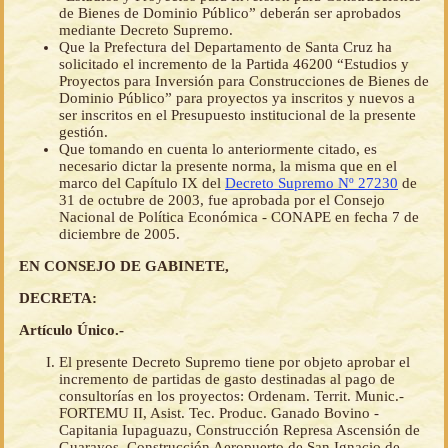
de Bienes de Dominio Público” deberán ser aprobados
mediante Decreto Supremo.
Que la Prefectura del Departamento de Santa Cruz ha
solicitado el incremento de la Partida 46200 “Estudios y
Proyectos para Inversión para Construcciones de Bienes de
Dominio Público” para proyectos ya inscritos y nuevos a
ser inscritos en el Presupuesto institucional de la presente
gestión.
Que tomando en cuenta lo anteriormente citado, es
necesario dictar la presente norma, la misma que en el
marco del Capítulo IX del
Decreto Supremo Nº 27230
de
31 de octubre de 2003, fue aprobada por el Consejo
Nacional de Política Económica - CONAPE en fecha 7 de
diciembre de 2005.
EN CONSEJO DE GABINETE,
DECRETA:
Artículo Único.-
El presente Decreto Supremo tiene por objeto aprobar el
incremento de partidas de gasto destinadas al pago de
consultorías en los proyectos: Ordenam. Territ. Munic.-
FORTEMU II, Asist. Tec. Produc. Ganado Bovino -
Capitania Iupaguazu, Construcción Represa Ascensión de
Guarayos, Construcción Aeropuerto de San Ignacio de