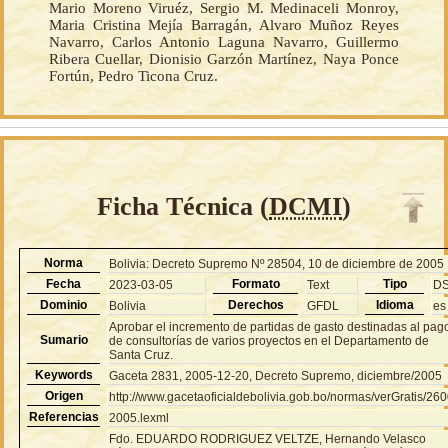
Mario Moreno Viruéz, Sergio M. Medinaceli Monroy,
Maria Cristina Mejía Barragán, Alvaro Muñoz Reyes
Navarro, Carlos Antonio Laguna Navarro, Guillermo
Ribera Cuellar, Dionisio Garzón Martínez, Naya Ponce
Fortún, Pedro Ticona Cruz.
Ficha Técnica (
DCMI
)
Norma
Bolivia: Decreto Supremo Nº 28504, 10 de diciembre de 2005
Fecha
Formato
Tipo
2023-03-05
Text
D
Dominio
Derechos
Idioma
Bolivia
GFDL
es
Aprobar el incremento de partidas de gasto destinadas al pag
Sumario
de consultorías de varios proyectos en el Departamento de
Santa Cruz.
Keywords
Gaceta 2831, 2005-12-20, Decreto Supremo, diciembre/2005
Origen
http://www.gacetaoficialdebolivia.gob.bo/normas/verGratis/26
Referencias
2005.lexml
Fdo. EDUARDO RODRIGUEZ VELTZE, Hernando Velasco