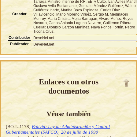
Tárraga Ministro Interino de RR. EE. y Culto, Iván Avilés Mantil
Gustavo Avila Bustamante, Gonzalo Méndez Gutiérrez, Waldo
Gutiérrez Iriarte, Martha Bozo Espinoza, Carlos Díaz
Creador
Villavicencio, Mario Moreno Viruéz, Sergio M. Medinaceli
Monroy, Maria Cristina Mejía Barragán, Alvaro Muñoz Reyes
Navarro, Carlos Antonio Laguna Navarro, Guillermo Ribera
Cuellar, Dionisio Garzón Martínez, Naya Ponce Fortún, Pedro
Ticona Cruz.
Contribuidor
DeveNet.net
Publicador
DeveNet.net
Enlaces con otros
documentos
Véase también
[BO-L-1178]
Bolivia: Ley de Administración y Control
Gubernamentales (SAFCO), 20 de julio de 1990