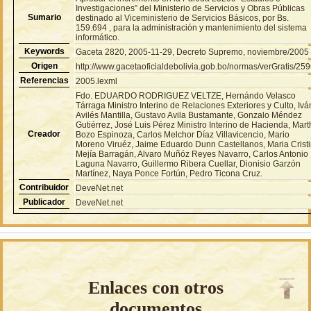
Investigaciones” del Ministerio de Servicios y Obras Públicas
Sumario
destinado al Viceministerio de Servicios Básicos, por Bs.
159.694 , para la administración y mantenimiento del sistema
informático.
Keywords
Gaceta 2820, 2005-11-29, Decreto Supremo, noviembre/2005
Origen
http://www.gacetaoficialdebolivia.gob.bo/normas/verGratis/25
Referencias
2005.lexml
Fdo. EDUARDO RODRIGUEZ VELTZE, Hernándo Velasco
Tárraga Ministro Interino de Relaciones Exteriores y Culto, Ivá
Avilés Mantilla, Gustavo Avila Bustamante, Gonzalo Méndez
Gutiérrez, José Luis Pérez Ministro Interino de Hacienda, Mar
Creador
Bozo Espinoza, Carlos Melchor Díaz Villavicencio, Mario
Moreno Viruéz, Jaime Eduardo Dunn Castellanos, Maria Crist
Mejía Barragán, Alvaro Muñóz Reyes Navarro, Carlos Antonio
Laguna Navarro, Guillermo Ribera Cuellar, Dionisio Garzón
Martínez, Naya Ponce Fortún, Pedro Ticona Cruz.
Contribuidor
DeveNet.net
Publicador
DeveNet.net
Enlaces con otros
documentos