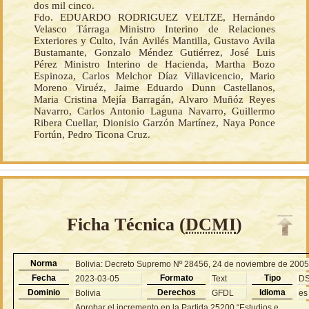
dos mil cinco.
Fdo. EDUARDO RODRIGUEZ VELTZE, Hernándo
Velasco Tárraga Ministro Interino de Relaciones
Exteriores y Culto, Iván Avilés Mantilla, Gustavo Avila
Bustamante, Gonzalo Méndez Gutiérrez, José Luis
Pérez Ministro Interino de Hacienda, Martha Bozo
Espinoza, Carlos Melchor Díaz Villavicencio, Mario
Moreno Viruéz, Jaime Eduardo Dunn Castellanos,
Maria Cristina Mejía Barragán, Alvaro Muñóz Reyes
Navarro, Carlos Antonio Laguna Navarro, Guillermo
Ribera Cuellar, Dionisio Garzón Martínez, Naya Ponce
Fortún, Pedro Ticona Cruz.
Ficha Técnica (
DCMI
)
Norma
Bolivia: Decreto Supremo Nº 28456, 24 de noviembre de 200
Fecha
Formato
Tipo
2023-03-05
Text
D
Dominio
Derechos
Idioma
Bolivia
GFDL
es
Aprobar el incremento en la Partida 25200 “Estudios e