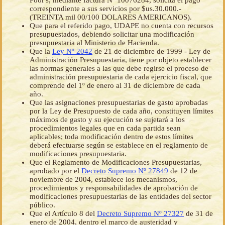
Poor's, mediante factura Nº 10076284, solicita el pago
correspondiente a sus servicios por $us.30.000.-
(TREINTA mil 00/100 DOLARES AMERICANOS).
Que para el referido pago, UDAPE no cuenta con recursos
presupuestados, debiendo solicitar una modificación
presupuestaria al Ministerio de Hacienda.
Que la
Ley Nº 2042
de 21 de diciembre de 1999 - Ley de
Administración Presupuestaria, tiene por objeto establecer
las normas generales a las que debe regirse el proceso de
administración presupuestaria de cada ejercicio fiscal, que
comprende del 1º de enero al 31 de diciembre de cada
año.
Que las asignaciones presupuestarias de gasto aprobadas
por la Ley de Presupuesto de cada año, constituyen límites
máximos de gasto y su ejecución se sujetará a los
procedimientos legales que en cada partida sean
aplicables; toda modificación dentro de estos límites
deberá efectuarse según se establece en el reglamento de
modificaciones presupuestaria.
Que el Reglamento de Modificaciones Presupuestarias,
aprobado por el
Decreto Supremo Nº 27849
de 12 de
noviembre de 2004, establece los mecanismos,
procedimientos y responsabilidades de aprobación de
modificaciones presupuestarias de las entidades del sector
público.
Que el Artículo 8 del
Decreto Supremo Nº 27327
de 31 de
enero de 2004, dentro el marco de austeridad y