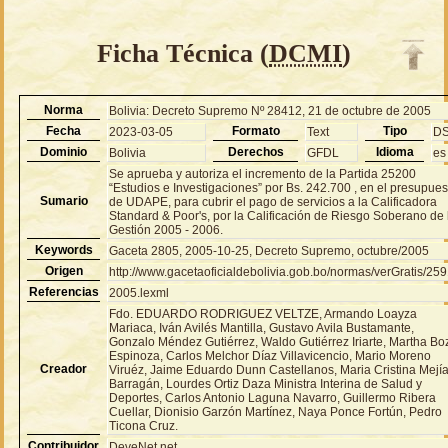
Ficha Técnica (
DCMI
)
Norma
Bolivia: Decreto Supremo Nº 28412, 21 de octubre de 2005
Fecha
Formato
Tipo
2023-03-05
Text
D
Dominio
Derechos
Idioma
Bolivia
GFDL
es
Se aprueba y autoriza el incremento de la Partida 25200
“Estudios e Investigaciones” por Bs. 242.700 , en el presupues
Sumario
de UDAPE, para cubrir el pago de servicios a la Calificadora
Standard & Poor's, por la Calificación de Riesgo Soberano de 
Gestión 2005 - 2006.
Keywords
Gaceta 2805, 2005-10-25, Decreto Supremo, octubre/2005
Origen
http://www.gacetaoficialdebolivia.gob.bo/normas/verGratis/25
Referencias
2005.lexml
Fdo. EDUARDO RODRIGUEZ VELTZE, Armando Loayza
Mariaca, Iván Avilés Mantilla, Gustavo Avila Bustamante,
Gonzalo Méndez Gutiérrez, Waldo Gutiérrez Iriarte, Martha Bo
Espinoza, Carlos Melchor Díaz Villavicencio, Mario Moreno
Creador
Viruéz, Jaime Eduardo Dunn Castellanos, Maria Cristina Mejí
Barragán, Lourdes Ortiz Daza Ministra Interina de Salud y
Deportes, Carlos Antonio Laguna Navarro, Guillermo Ribera
Cuellar, Dionisio Garzón Martínez, Naya Ponce Fortún, Pedro
Ticona Cruz.
Contribuidor
DeveNet.net