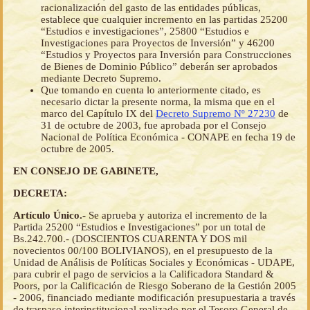
racionalización del gasto de las entidades públicas,
establece que cualquier incremento en las partidas 25200
“Estudios e investigaciones”, 25800 “Estudios e
Investigaciones para Proyectos de Inversión” y 46200
“Estudios y Proyectos para Inversión para Construcciones
de Bienes de Dominio Público” deberán ser aprobados
mediante Decreto Supremo.
Que tomando en cuenta lo anteriormente citado, es
necesario dictar la presente norma, la misma que en el
marco del Capítulo IX del
Decreto Supremo Nº 27230
de
31 de octubre de 2003, fue aprobada por el Consejo
Nacional de Política Económica - CONAPE en fecha 19 de
octubre de 2005.
EN CONSEJO DE GABINETE,
DECRETA:
Artículo Único.-
Se aprueba y autoriza el incremento de la
Partida 25200 “Estudios e Investigaciones” por un total de
Bs.242.700.- (DOSCIENTOS CUARENTA Y DOS mil
novecientos 00/100 BOLIVIANOS), en el presupuesto de la
Unidad de Análisis de Políticas Sociales y Económicas - UDAPE,
para cubrir el pago de servicios a la Calificadora Standard &
Poors, por la Calificación de Riesgo Soberano de la Gestión 2005
- 2006, financiado mediante modificación presupuestaria a través
de traspaso interinstitucional realizado por el Tesoro General de