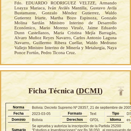
Fdo. EDUARDO RODRIGUEZ VELTZE, Armando
Loayza Mariaca, Iván Avilés Mantilla, Gustavo Avila
Bustamante, Gonzalo Méndez Gutierrez, Waldo
Gutierrez Iriarte, Martha Bozo Espinoza, Gonzalo
Molina Sardán Ministro Interino de Desarrollo
Económico, Mario Moreno Viruéz, Jaime Eduardo
Dunn Castellanos, Maria Cristina Mejía Barragán,
Alvaro Muñoz Reyes Navarro, Carlos Antonio Laguna
Navarro, Guillermo Ribera Cuellar, Waldo Medrano
Vallejo Ministro Interino de Minería y Metalurgia, Naya
Ponce Fortún, Pedro Ticona Cruz.
Ficha Técnica (
DCMI
)
Norma
Bolivia: Decreto Supremo Nº 28357, 21 de septiembre de 200
Fecha
Formato
Tipo
2023-03-05
Text
D
Dominio
Derechos
Idioma
Bolivia
GFDL
es
Se aprueba y autoriza la inscripción de la Partida 25200
Sumario
"Estudios e Investigaciones" por Bs 38.050 , al presupuesto de