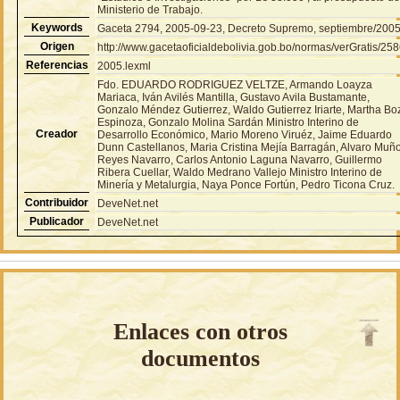
Ministerio de Trabajo.
Keywords
Gaceta 2794, 2005-09-23, Decreto Supremo, septiembre/200
Origen
http://www.gacetaoficialdebolivia.gob.bo/normas/verGratis/25
Referencias
2005.lexml
Fdo. EDUARDO RODRIGUEZ VELTZE, Armando Loayza
Mariaca, Iván Avilés Mantilla, Gustavo Avila Bustamante,
Gonzalo Méndez Gutierrez, Waldo Gutierrez Iriarte, Martha Bo
Espinoza, Gonzalo Molina Sardán Ministro Interino de
Creador
Desarrollo Económico, Mario Moreno Viruéz, Jaime Eduardo
Dunn Castellanos, Maria Cristina Mejía Barragán, Alvaro Muñ
Reyes Navarro, Carlos Antonio Laguna Navarro, Guillermo
Ribera Cuellar, Waldo Medrano Vallejo Ministro Interino de
Minería y Metalurgia, Naya Ponce Fortún, Pedro Ticona Cruz.
Contribuidor
DeveNet.net
Publicador
DeveNet.net
Enlaces con otros
documentos