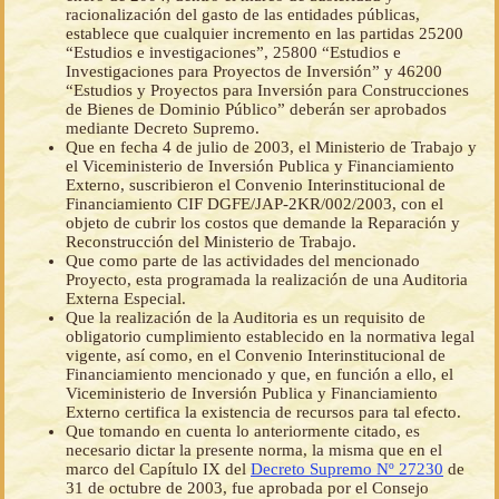
racionalización del gasto de las entidades públicas,
establece que cualquier incremento en las partidas 25200
“Estudios e investigaciones”, 25800 “Estudios e
Investigaciones para Proyectos de Inversión” y 46200
“Estudios y Proyectos para Inversión para Construcciones
de Bienes de Dominio Público” deberán ser aprobados
mediante Decreto Supremo.
Que en fecha 4 de julio de 2003, el Ministerio de Trabajo y
el Viceministerio de Inversión Publica y Financiamiento
Externo, suscribieron el Convenio Interinstitucional de
Financiamiento CIF DGFE/JAP-2KR/002/2003, con el
objeto de cubrir los costos que demande la Reparación y
Reconstrucción del Ministerio de Trabajo.
Que como parte de las actividades del mencionado
Proyecto, esta programada la realización de una Auditoria
Externa Especial.
Que la realización de la Auditoria es un requisito de
obligatorio cumplimiento establecido en la normativa legal
vigente, así como, en el Convenio Interinstitucional de
Financiamiento mencionado y que, en función a ello, el
Viceministerio de Inversión Publica y Financiamiento
Externo certifica la existencia de recursos para tal efecto.
Que tomando en cuenta lo anteriormente citado, es
necesario dictar la presente norma, la misma que en el
marco del Capítulo IX del
Decreto Supremo Nº 27230
de
31 de octubre de 2003, fue aprobada por el Consejo