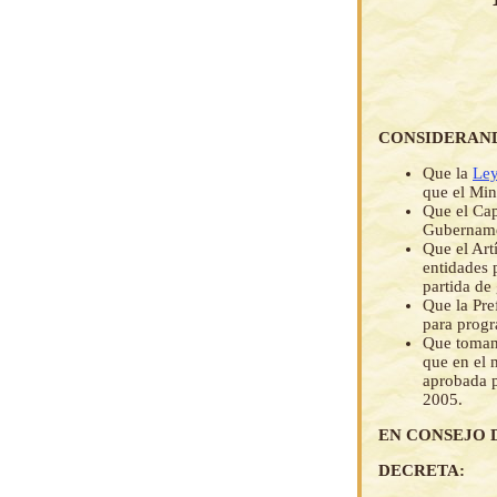
CONSIDERAN
Que la
Ley
que el Min
Que el Cap
Gubernamen
Que el Art
entidades 
partida de
Que la Pre
para progr
Que tomand
que en el 
aprobada p
2005.
EN CONSEJO 
DECRETA: