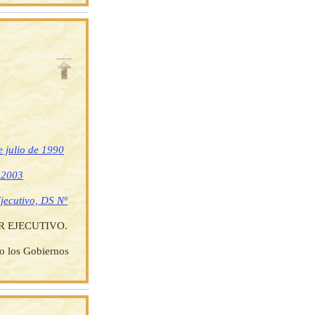
 julio de 1990
e 2003
jecutivo, DS Nº
 EJECUTIVO.
do los Gobiernos