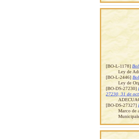
[BO-L-1178]
Bol
Ley de Ad
[BO-L-2446]
Bol
Ley de Org
[BO-DS-27230]
27230, 31 de oc
ADECUAC
[BO-DS-27327]
Marco de a
Municipale