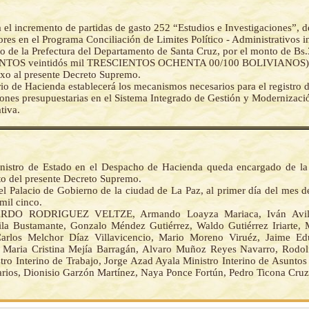
 el incremento de partidas de gasto 252 “Estudios e Investigaciones”, d
ores en el Programa Conciliación de Limites Político - Administrativos in
o de la Prefectura del Departamento de Santa Cruz, por el monto de Bs
NTOS veintidós mil TRESCIENTOS OCHENTA 00/100 BOLIVIANOS), 
exo al presente Decreto Supremo.
rio de Hacienda establecerá los mecanismos necesarios para el registro d
ones presupuestarias en el Sistema Integrado de Gestión y Modernizaci
tiva.
nistro de Estado en el Despacho de Hacienda queda encargado de la
o del presente Decreto Supremo.
el Palacio de Gobierno de la ciudad de La Paz, al primer día del mes d
mil cinco.
RDO RODRIGUEZ VELTZE, Armando Loayza Mariaca, Iván Avilés
la Bustamante, Gonzalo Méndez Gutiérrez, Waldo Gutiérrez Iriarte,
Carlos Melchor Díaz Villavicencio, Mario Moreno Viruéz, Jaime E
, Maria Cristina Mejía Barragán, Alvaro Muñoz Reyes Navarro, Rodol
stro Interino de Trabajo, Jorge Azad Ayala Ministro Interino de Asunto
rios, Dionisio Garzón Martínez, Naya Ponce Fortún, Pedro Ticona Cruz