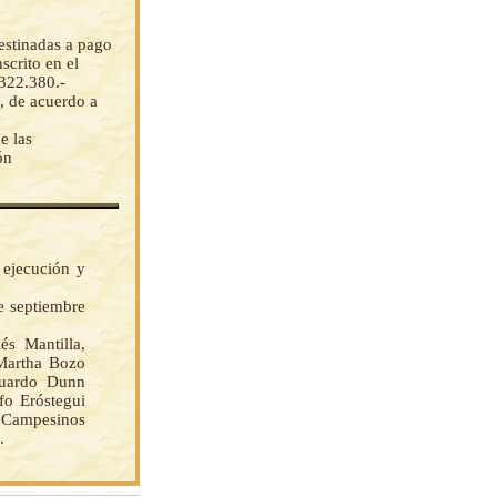
estinadas a pago
scrito en el
.322.380.-
de acuerdo a
e las
ón
 ejecución y
e septiembre
 Mantilla,
 Martha Bozo
duardo Dunn
fo Eróstegui
s Campesinos
.