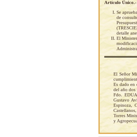
Artículo Único.-
Se aprueba
de consult
Presupuest
(TRESCIE
detalle an
El Ministe
modificaci
Administra
El Señor Mi
cumplimient
Es dado en 
del año dos 
Fdo. EDUA
Gustavo Avi
Espinoza, 
Castellanos
Torres Mini
y Agropecua