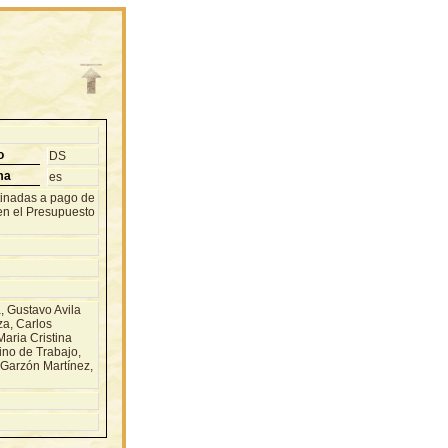
o
DS
ma
es
tinadas a pago de
 en el Presupuesto
 Gustavo Avila
za, Carlos
aria Cristina
ino de Trabajo,
 Garzón Martínez,