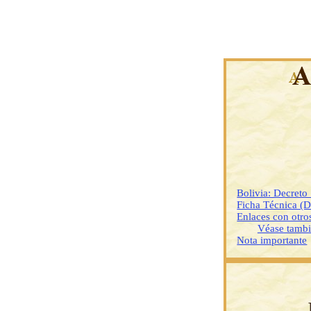
Bolivia: Decret
Ficha Técnica (
Enlaces con otr
Véase tamb
Nota importante