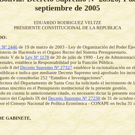
septiembre de 2005
EDUARDO RODRIGUEZ VELTZE
PRESIDENTE CONSTITUCIONAL DE LA REPUBLICA
DO:
 Nº 2446
de 19 de marzo de 2003 - Ley de Organización del Poder Ejec
isterio de Hacienda es el Organo Rector del Sistema Presupuestario.
itulo V de la
Ley Nº 1178
de 20 de julio de 1990 - Ley de Administrac
tales, establece la Responsabilidad por la Función Pública.
ículo 8 del
Decreto Supremo Nº 27327
establece la racionalización en el
públicas e indica que mediante Decreto Supremo será aprobado los incr
 gasto de consultorías 252 “Estudios e Investigaciones”.
fectura del Departamento de Santa Cruz ha solicitado el incremento de l
amas inscritos en el Presupuesto institucional de la presente gestión.
o en cuenta lo anteriormente citado, es necesario dictar la presente n
marco del Capítulo IX del
Decreto Supremo Nº 27230
de 31 de octubre 
or el Consejo Nacional de Política Económica - CONAPE en fecha 31 
DE GABINETE,