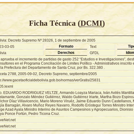
Ficha Técnica (
DCMI
)
livia: Decreto Supremo Nº 28326, 1 de septiembre de 2005
Formato
Tip
23-03-05
Text
Derechos
Idio
ivia
GFDL
 aprueba el incremento de partidas de gasto 252 “Estudios e Investigaciones”, des
sultores en el Programa Conciliación de Limites Político - Administrativos inscrito
 la Prefectura del Departamento de Santa Cruz, por Bs. 322.380 .
ceta 2788, 2005-09-02, Decreto Supremo, septiembre/2005
tp://www.gacetaoficialdebolivia.gob.bo/normas/verGratis/25831
05.lexml
o. EDUARDO RODRIGUEZ VELTZE, Armando Loayza Mariaca, Iván Avilés Mantilla,
stamante, Gonzalo Méndez Gutiérrez, Waldo Gutiérrez Iriarte, Martha Bozo Espino
lchor Díaz Villavicencio, Mario Moreno Viruéz, Jaime Eduardo Dunn Castellanos, M
jía Barragán, Alvaro Muñoz Reyes Navarro, Rodolfo Eróstegui Torres Ministro Inter
rge Azad Ayala Ministro Interino de Asuntos Campesinos y Agropecuarios, Dionisio
ya Ponce Fortún, Pedro Ticona Cruz.
veNet.net
veNet.net