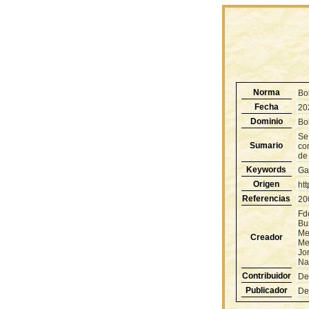
Norma
Bo
Fecha
20
Dominio
Bol
Se
Sumario
con
de
Keywords
Ga
Origen
ht
Referencias
20
Fd
Bu
Me
Creador
Me
Jo
Na
Contribuidor
De
Publicador
De