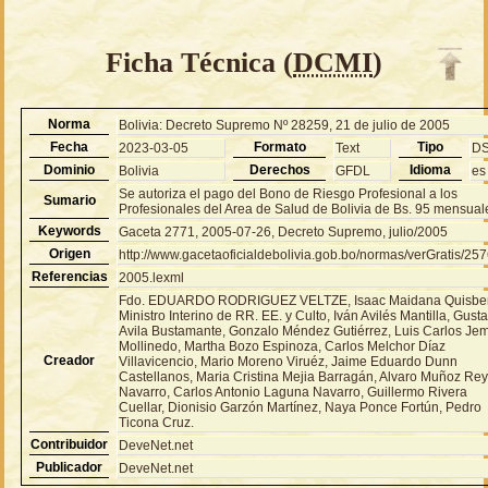
Ficha Técnica (
DCMI
)
Norma
Bolivia: Decreto Supremo Nº 28259, 21 de julio de 2005
Fecha
Formato
Tipo
2023-03-05
Text
D
Dominio
Derechos
Idioma
Bolivia
GFDL
es
Se autoriza el pago del Bono de Riesgo Profesional a los
Sumario
Profesionales del Area de Salud de Bolivia de Bs. 95 mensual
Keywords
Gaceta 2771, 2005-07-26, Decreto Supremo, julio/2005
Origen
http://www.gacetaoficialdebolivia.gob.bo/normas/verGratis/25
Referencias
2005.lexml
Fdo. EDUARDO RODRIGUEZ VELTZE, Isaac Maidana Quisber
Ministro Interino de RR. EE. y Culto, Iván Avilés Mantilla, Gust
Avila Bustamante, Gonzalo Méndez Gutiérrez, Luis Carlos Je
Mollinedo, Martha Bozo Espinoza, Carlos Melchor Díaz
Creador
Villavicencio, Mario Moreno Viruéz, Jaime Eduardo Dunn
Castellanos, Maria Cristina Mejia Barragán, Alvaro Muñoz Re
Navarro, Carlos Antonio Laguna Navarro, Guillermo Rivera
Cuellar, Dionisio Garzón Martínez, Naya Ponce Fortún, Pedro
Ticona Cruz.
Contribuidor
DeveNet.net
Publicador
DeveNet.net