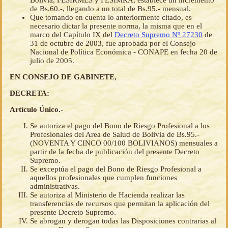
Bolivia, FESIRMES y FESIMRA, establece un incremento
de Bs.60.-, llegando a un total de Bs.95.- mensual.
Que tomando en cuenta lo anteriormente citado, es
necesario dictar la presente norma, la misma que en el
marco del Capítulo IX del
Decreto Supremo Nº 27230
de
31 de octubre de 2003, fue aprobada por el Consejo
Nacional de Política Económica - CONAPE en fecha 20 de
julio de 2005.
EN CONSEJO DE GABINETE,
DECRETA:
Artículo Único.-
Se autoriza el pago del Bono de Riesgo Profesional a los
Profesionales del Area de Salud de Bolivia de Bs.95.-
(NOVENTA Y CINCO 00/100 BOLIVIANOS) mensuales a
partir de la fecha de publicación del presente Decreto
Supremo.
Se exceptúa el pago del Bono de Riesgo Profesional a
aquellos profesionales que cumplen funciones
administrativas.
Se autoriza al Ministerio de Hacienda realizar las
transferencias de recursos que permitan la aplicación del
presente Decreto Supremo.
Se abrogan y derogan todas las Disposiciones contrarias al