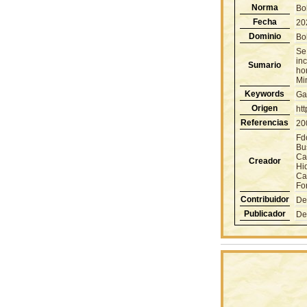
Norma
Bo
Fecha
20
Dominio
Bol
Se 
in
Sumario
ho
Mi
Keywords
Ga
Origen
ht
Referencias
20
Fd
Bu
Ca
Creador
Hi
Ca
Fo
Contribuidor
De
Publicador
De