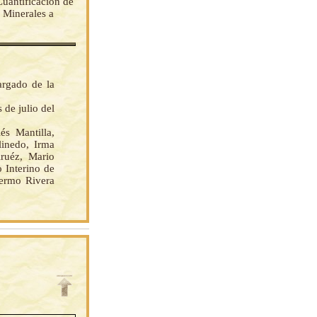
uantificación de
 Minerales a
argado de la
 de julio del
 Mantilla,
inedo, Irma
ruéz, Mario
 Interino de
ermo Rivera