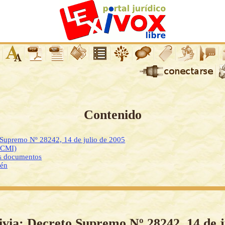
Contenido
 Supremo Nº 28242, 14 de julio de 2005
DCMI)
os documentos
ién
ivia: Decreto Supremo Nº 28242, 14 de j