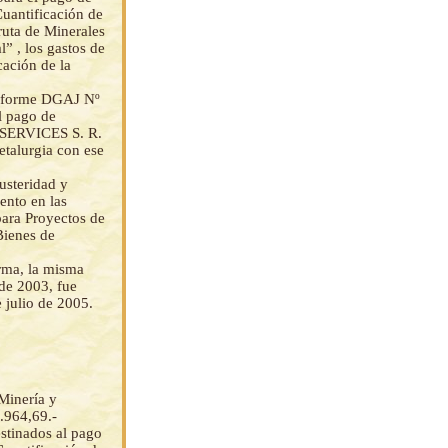
uantificación de
ruta de Minerales
” , los gastos de
ación de la
 Informe DGAJ Nº
l pago de
 SERVICES S. R.
talurgia con ese
usteridad y
ento en las
para Proyectos de
Bienes de
orma, la misma
de 2003, fue
 julio de 2005.
Minería y
.964,69.-
inados al pago