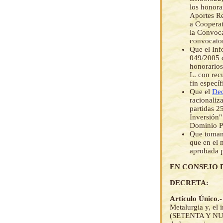
los honor
Aportes Re
a Cooperat
la Convoca
convocator
Que el Inf
049/2005 d
honorario
L. con rec
fin específ
Que el
Dec
racionaliz
partidas 2
Inversión"
Dominio P
Que tomand
que en el 
aprobada p
EN CONSEJO 
DECRETA:
Artículo Único.
Metalurgia y, el
(SETENTA Y NUE