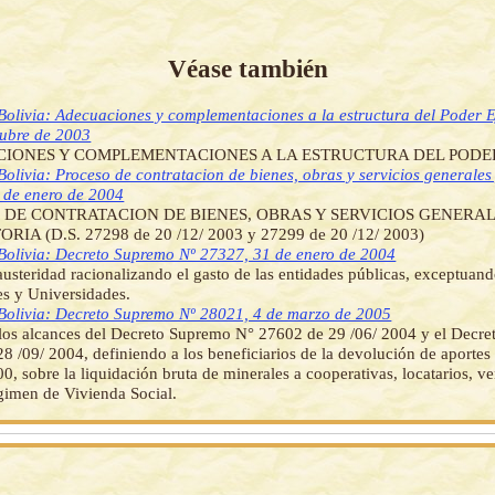
Véase también
Bolivia: Adecuaciones y complementaciones a la estructura del Poder E
tubre de 2003
IONES Y COMPLEMENTACIONES A LA ESTRUCTURA DEL PODER
Bolivia: Proceso de contratacion de bienes, obras y servicios generales 
 de enero de 2004
 DE CONTRATACION DE BIENES, OBRAS Y SERVICIOS GENERAL
IA (D.S. 27298 de 20 /12/ 2003 y 27299 de 20 /12/ 2003)
Bolivia: Decreto Supremo Nº 27327, 31 de enero de 2004
usteridad racionalizando el gasto de las entidades públicas, exceptuan
s y Universidades.
Bolivia: Decreto Supremo Nº 28021, 4 de marzo de 2005
los alcances del Decreto Supremo N° 27602 de 29 /06/ 2004 y el Decr
8 /09/ 2004, definiendo a los beneficiarios de la devolución de aportes
00, sobre la liquidación bruta de minerales a cooperativas, locatarios, v
gimen de Vivienda Social.