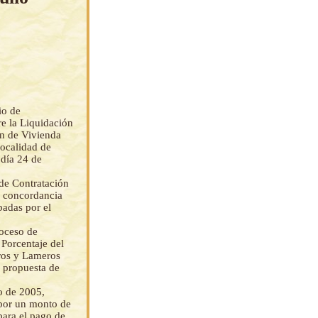
io de
e la Liquidación
en de Vivienda
localidad de
 día 24 de
de Contratación
n concordancia
badas por el
roceso de
 Porcentaje del
eros y Lameros
a propuesta de
o de 2005,
 por un monto de
ra el pago de