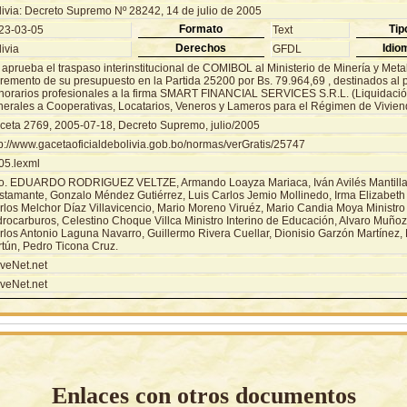
livia: Decreto Supremo Nº 28242, 14 de julio de 2005
Formato
Tip
23-03-05
Text
Derechos
Idio
ivia
GFDL
aprueba el traspaso interinstitucional de COMIBOL al Ministerio de Minería y Metalu
cremento de su presupuesto en la Partida 25200 por Bs. 79.964,69 , destinados al
norarios profesionales a la firma SMART FINANCIAL SERVICES S.R.L. (Liquidació
nerales a Cooperativas, Locatarios, Veneros y Lameros para el Régimen de Viviend
ceta 2769, 2005-07-18, Decreto Supremo, julio/2005
tp://www.gacetaoficialdebolivia.gob.bo/normas/verGratis/25747
05.lexml
o. EDUARDO RODRIGUEZ VELTZE, Armando Loayza Mariaca, Iván Avilés Mantilla,
stamante, Gonzalo Méndez Gutiérrez, Luis Carlos Jemio Mollinedo, Irma Elizabeth
rlos Melchor Díaz Villavicencio, Mario Moreno Viruéz, Mario Candia Moya Ministro 
drocarburos, Celestino Choque Villca Ministro Interino de Educación, Alvaro Muño
rlos Antonio Laguna Navarro, Guillermo Rivera Cuellar, Dionisio Garzón Martínez
rtún, Pedro Ticona Cruz.
veNet.net
veNet.net
Enlaces con otros documentos