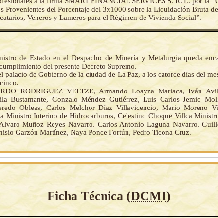
rofesionales a la firma SMART FINANCIAL SERVICES S. R. L. por la “C
s Provenientes del Porcentaje del 3x1000 sobre la Liquidación Bruta de
catarios, Veneros y Lameros para el Régimen de Vivienda Social”.
nistro de Estado en el Despacho de Minería y Metalurgia queda enc
 cumplimiento del presente Decreto Supremo.
l palacio de Gobierno de la ciudad de La Paz, a los catorce días del mes
cinco.
RDO RODRIGUEZ VELTZE, Armando Loayza Mariaca, Iván Avilés
ila Bustamante, Gonzalo Méndez Gutiérrez, Luis Carlos Jemio Moll
eredo Obleas, Carlos Melchor Díaz Villavicencio, Mario Moreno Vi
 Ministro Interino de Hidrocarburos, Celestino Choque Villca Ministro
Alvaro Muñoz Reyes Navarro, Carlos Antonio Laguna Navarro, Guill
onisio Garzón Martínez, Naya Ponce Fortún, Pedro Ticona Cruz.
Ficha Técnica (
DCMI
)