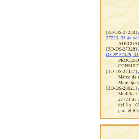
[BO-DS-27230]
27230, 31 de oc
ADECUAC
[BO-DS-27328]
DS Nº 27328, 31
PROCESO
CONSULTOR
[BO-DS-27327]
Marco de a
Municipale
[BO-DS-28021]
Modificar 
27771 de 2
del 3 x 10
para el Ré