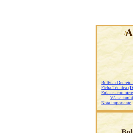
Bolivia: Decreto
Ficha Técnica (
Enlaces con otr
Véase tamb
Nota importante
Bol