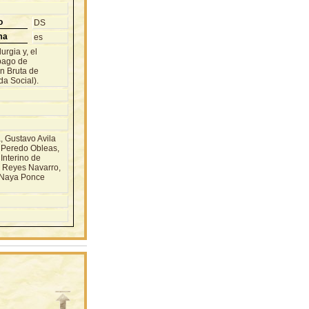
o
DS
ma
es
rgia y, el
 pago de
n Bruta de
a Social).
 Gustavo Avila
 Peredo Obleas,
Interino de
z Reyes Navarro,
, Naya Ponce