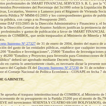
arios profesionales de SMART FINANCIAL SERVICES S. R. L. por la “C
tenidos Provenientes del Porcentaje del 3x1000 sobre la Liquidación B
ivas, Locatarios, Veneros y Lameros para el Régimen de Vivienda Social
toria Pública Nº MMM-01/2005 y los correspondientes gastos de public
ia pública, con cargo a su Presupuesto 2005.
orme DAF 035/2005 de la Dirección Administrativa y Financiera y, el
e la Dirección General de Asuntos Jurídicos justifican la pertinencia de
s profesionales y gastos de publicación a favor de SMART FINANCIAL
ursos de COMIBOL, que serán traspasados al Ministerio de Minería y Me
ico.
reto Supremo Nº 27327
de 31 de enero de 2004, dentro del marco de a
ación del gasto de las entidades públicas, establece que cualquier increm
5200 "Estudios e Investigaciones", 25800 "Estudios de Investigaciones 
 y 46200 "Estudios y Proyectos para Inversión para Construcciones de 
úblico" deberá ser aprobado mediante Decreto Supremo.
o en cuenta lo anteriormente citado, es necesario dictar la presente n
marco del Capítulo IX del
Decreto Supremo Nº 27230
de 31 de octubre 
or el Consejo Nacional de Política Económica - CONAPE en fecha 7 de
DE GABINETE,
-
Se aprueba el traspaso interinstitucional de COMIBOL al Ministerio de 
 incremento de su presupuesto en la Partida 25200 por el monto de Bs.79
VE mil novecientos SESENTA Y CUATRO 69/100 BOLIVIANOS), dest