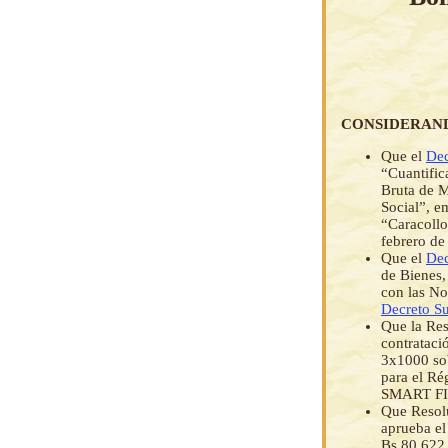
CONSIDERAN
Que el
Dec
“Cuantific
Bruta de M
Social”, e
“Caracollo
febrero de
Que el
Dec
de Bienes,
con las No
Decreto S
Que la Res
contrataci
3x1000 sob
para el Ré
SMART FI
Que Resol
aprueba el
Bs.80.622