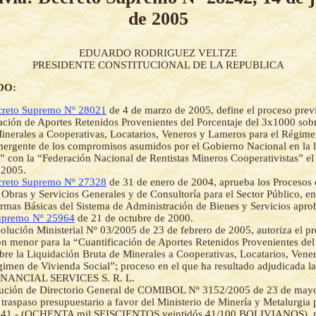
de 2005
EDUARDO RODRIGUEZ VELTZE
PRESIDENTE CONSTITUCIONAL DE LA REPUBLICA
DO:
reto Supremo Nº 28021
de 4 de marzo de 2005, define el proceso prev
ación de Aportes Retenidos Provenientes del Porcentaje del 3x1000 sobr
inerales a Cooperativas, Locatarios, Veneros y Lameros para el Régim
mergente de los compromisos asumidos por el Gobierno Nacional en la 
” con la “Federación Nacional de Rentistas Mineros Cooperativistas” el
 2005.
reto Supremo Nº 27328
de 31 de enero de 2004, aprueba los Procesos 
 Obras y Servicios Generales y de Consultoría para el Sector Público, e
rmas Básicas del Sistema de Administración de Bienes y Servicios apro
upremo Nº 25964
de 21 de octubre de 2000.
olución Ministerial Nº 03/2005 de 23 de febrero de 2005, autoriza el p
ón menor para la “Cuantificación de Aportes Retenidos Provenientes del
re la Liquidación Bruta de Minerales a Cooperativas, Locatarios, Ven
gimen de Vivienda Social”; proceso en el que ha resultado adjudicada l
NANCIAL SERVICES S. R. L.
ución de Directorio General de COMIBOL Nº 3152/2005 de 23 de may
 traspaso presupuestario a favor del Ministerio de Minería y Metalurgia
,41.- (OCHENTA mil SEISCIENTOS veintidós 41/100 BOLIVIANOS), pa