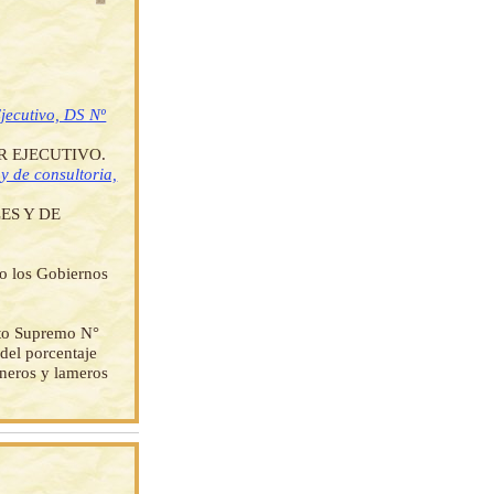
jecutivo, DS Nº
 EJECUTIVO.
y de consultoria,
ES Y DE
do los Gobiernos
eto Supremo N°
 del porcentaje
eneros y lameros