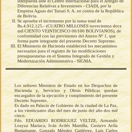
interpuesta ante el Centro Internacional para el Arreglo de
Diferencias Relativas a Inversiones - CIADI, por la
Empresa Aguas del Tunari S. A. en contra de la República
de Bolivia.
Se aprueba el incremento por la suma total de
Bs.4.912.125.- (CUATRO MILLONES novecientos doce
mil CIENTO VEINTICINCO 00/100 BOLIVIANOS), de
conformidad con las previsiones del Anexo Nº 1, que
forma parte integrante del presente Decreto Supremo.
El Ministerio de Hacienda establecerá los mecanismos
necesarios para el registro de las modificaciones
presupuestarias en el Sistema Integrado de Gestión y
Modernización Administrativa - SIGMA.
Los señores Ministros de Estado en los Despachos de
Hacienda y, Servicios y Obras Públicas quedan
encargados de la ejecución y cumplimiento del presente
Decreto Supremo.
Es dado en Palacio de Gobierno de la ciudad de La Paz,
a los vienticuatro días del mes de junio del año dos mil
cinco.
Fdo. EDUARDO RODRIGUEZ VELTZE, Armando
Loayza Mariaca, Iván Avilés Mantilla, Gustavo Avila
Bustamante, Gonzalo Méndez Gutiérrez, Luis Carlos