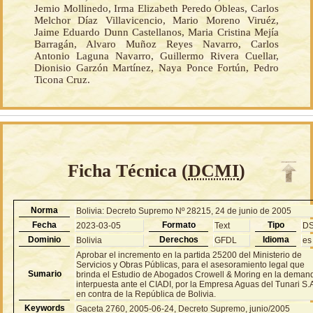
Jemio Mollinedo, Irma Elizabeth Peredo Obleas, Carlos
Melchor Díaz Villavicencio, Mario Moreno Viruéz,
Jaime Eduardo Dunn Castellanos, Maria Cristina Mejía
Barragán, Alvaro Muñoz Reyes Navarro, Carlos
Antonio Laguna Navarro, Guillermo Rivera Cuellar,
Dionisio Garzón Martínez, Naya Ponce Fortún, Pedro
Ticona Cruz.
Ficha Técnica (
DCMI
)
Norma
Bolivia: Decreto Supremo Nº 28215, 24 de junio de 2005
Fecha
Formato
Tipo
2023-03-05
Text
D
Dominio
Derechos
Idioma
Bolivia
GFDL
es
Aprobar el incremento en la partida 25200 del Ministerio de
Servicios y Obras Públicas, para el asesoramiento legal que
Sumario
brinda el Estudio de Abogados Crowell & Moring en la deman
interpuesta ante el CIADI, por la Empresa Aguas del Tunari S.
en contra de la República de Bolivia.
Keywords
Gaceta 2760, 2005-06-24, Decreto Supremo, junio/2005