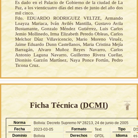
Es dado en el Palacio de Gobierno de la ciudad de La
Paz, a los vienticuatro días del mes de junio del año dos
mil cinco.
Fdo. EDUARDO RODRIGUEZ VELTZE, Armando
Loayza Mariaca, Iván Avilés Mantilla, Gustavo Avila
Bustamante, Gonzalo Méndez Gutiérrez, Luis Carlos
Jemio Mollinedo, Irma Elizabeth Peredo Obleas, Carlos
Melchor Díaz Villavicencio, Mario Moreno Viruéz,
Jaime Eduardo Dunn Castellanos, Maria Cristina Mejía
Barragán, Alvaro Muñoz Reyes Navarro, Carlos
Antonio Laguna Navarro, Guillermo Rivera Cuellar,
Dionisio Garzón Martínez, Naya Ponce Fortún, Pedro
Ticona Cruz.
Ficha Técnica (
DCMI
)
Norma
Bolivia: Decreto Supremo Nº 28213, 24 de junio de 2005
Fecha
Formato
Tipo
2023-03-05
Text
D
Dominio
Derechos
Idioma
Bolivia
GFDL
es