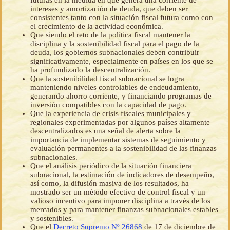
futuras en la medida en que genera una corriente de
intereses y amortización de deuda, que deben ser
consistentes tanto con la situación fiscal futura como con
el crecimiento de la actividad económica.
Que siendo el reto de la política fiscal mantener la
disciplina y la sostenibilidad fiscal para el pago de la
deuda, los gobiernos subnacionales deben contribuir
significativamente, especialmente en países en los que se
ha profundizado la descentralización.
Que la sostenibilidad fiscal subnacional se logra
manteniendo niveles controlables de endeudamiento,
generando ahorro corriente, y financiando programas de
inversión compatibles con la capacidad de pago.
Que la experiencia de crisis fiscales municipales y
regionales experimentadas por algunos países altamente
descentralizados es una señal de alerta sobre la
importancia de implementar sistemas de seguimiento y
evaluación permanentes a la sostenibilidad de las finanzas
subnacionales.
Que el análisis periódico de la situación financiera
subnacional, la estimación de indicadores de desempeño,
así como, la difusión masiva de los resultados, ha
mostrado ser un método efectivo de control fiscal y un
valioso incentivo para imponer disciplina a través de los
mercados y para mantener finanzas subnacionales estables
y sostenibles.
Que el
Decreto Supremo Nº 26868
de 17 de diciembre de