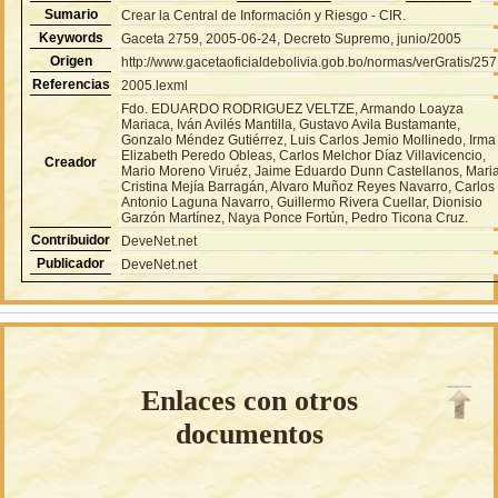
Sumario
Crear la Central de Información y Riesgo - CIR.
Keywords
Gaceta 2759, 2005-06-24, Decreto Supremo, junio/2005
Origen
http://www.gacetaoficialdebolivia.gob.bo/normas/verGratis/25
Referencias
2005.lexml
Fdo. EDUARDO RODRIGUEZ VELTZE, Armando Loayza
Mariaca, Iván Avilés Mantilla, Gustavo Avila Bustamante,
Gonzalo Méndez Gutiérrez, Luis Carlos Jemio Mollinedo, Irma
Elizabeth Peredo Obleas, Carlos Melchor Díaz Villavicencio,
Creador
Mario Moreno Viruéz, Jaime Eduardo Dunn Castellanos, Mari
Cristina Mejía Barragán, Alvaro Muñoz Reyes Navarro, Carlos
Antonio Laguna Navarro, Guillermo Rivera Cuellar, Dionisio
Garzón Martínez, Naya Ponce Fortún, Pedro Ticona Cruz.
Contribuidor
DeveNet.net
Publicador
DeveNet.net
Enlaces con otros
documentos