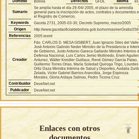
Dominio
Derechos
Idioma
Bolivia
GFDL
es
Se amplía hasta el día 29 /04/ 2005, el plazo de la amnistía
Sumario
general para la inscripción de actos, contratos y documentos 
el Registro de Comercio.
Keywords
Gaceta 2731, 2005-03-30, Decreto Supremo, marzo/2005
Origen
http://www.gacetaoficialdebolivia.gob.bo/normas/verGratis/25
Referencias
2005.lexml
Fdo. CARLOS D. MESA GISBERT, Juan Ignacio Siles del Valle
José Antonio Galindo Neder Ministro de la Presidencia e Inter
de Gobierno, Justo Antonio Gareca Gallardo Ministro Interino 
Defensa Nacional, Luis Carlos Jemio Mollinedo, Erwin Aguiler
Creador
Antunez, Wálter Kreidler Guillaux, René Gómez García Palao,
Guillermo Torres Orias, María Soledad Quiroga Trigo, Lourdes
Ortiz Daza Ministra Interina de Salud y Deportes, Audalia Zurit
Zelada, Victor Gabriel Barrios Arancibia, Jorge Espinoza
Morales, Gloria Ardaya Salinas, Pedro Ticona Cruz.
Contribuidor
DeveNet.net
Publicador
DeveNet.net
Enlaces con otros
documentos