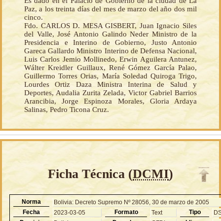
Es dado en el Palacio de Gobierno de la ciudad de La
Paz, a los treinta días del mes de marzo del año dos mil
cinco.
Fdo. CARLOS D. MESA GISBERT, Juan Ignacio Siles
del Valle, José Antonio Galindo Neder Ministro de la
Presidencia e Interino de Gobierno, Justo Antonio
Gareca Gallardo Ministro Interino de Defensa Nacional,
Luis Carlos Jemio Mollinedo, Erwin Aguilera Antunez,
Wálter Kreidler Guillaux, René Gómez García Palao,
Guillermo Torres Orias, María Soledad Quiroga Trigo,
Lourdes Ortiz Daza Ministra Interina de Salud y
Deportes, Audalia Zurita Zelada, Victor Gabriel Barrios
Arancibia, Jorge Espinoza Morales, Gloria Ardaya
Salinas, Pedro Ticona Cruz.
Ficha Técnica (
DCMI
)
Norma
Bolivia: Decreto Supremo Nº 28056, 30 de marzo de 2005
Fecha
Formato
Tipo
2023-03-05
Text
D