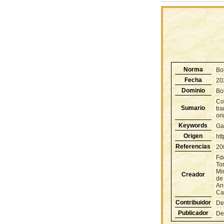
Norma
Bo
Fecha
20
Dominio
Bol
Co
Sumario
tr
ori
Keywords
Ga
Origen
ht
Referencias
20
Fd
To
Min
Creador
de
An
Ca
Contribuidor
De
Publicador
De