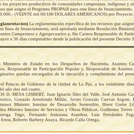
e los proyectos productivos de comunidades campesinas, indígenas y or
rsos que asigne el Programa PROPAIS para esta línea de financiamiento,
 20.000.- (VEINTE mil 00/100 DOLARES AMERICANOS) por Proyecto.
Reglamentacion)
La reglamentación específica de los recursos que asign
a línea de financiamiento, será aprobada mediante Resolución Biministe
suntos Campesinos y Agropecuarios y, Sin Cartera Responsable de Parti
ayor a 30 días computables desde la publicación del presente Decreto
s Ministros de Estado en los Despachos de Hacienda, Asuntos C
os, Responsable de Participación Popular y, Responsable de Asuntos
ginarios quedan encargados de la ejecución y cumplimiento del pres
el Palacio de Gobierno de la ciudad de La Paz, a los veintisiete día
el año dos mil cuatro.
 D. MESA GISBERT, Juan Ignacio Siles del Valle, José Antonio Gal
orrico, Gonzalo Arredondo Millán, Javier Gonzalo Cuevas Argote, 
tunez Ministro Interino de Desarrollo Sostenible, Horst Grebe Ló
ea Ministro Interino de Servicios y Obras Públicas, Guillermo Torres 
iroga Trigo, Fernando Antezana Aranibar, Luis Fernández Fag
Ernst, Roberto Barbery Anaya, Ricardo Calla Ortega.