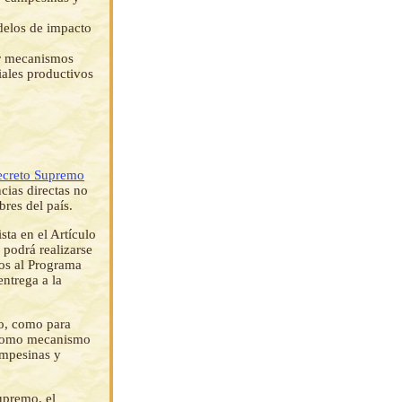
delos de impacto
ar mecanismos
ciales productivos
creto Supremo
cias directas no
res del país.
sta en el Artículo
 podrá realizarse
mos al Programa
ntrega a la
mo, como para
, como mecanismo
ampesinas y
upremo, el