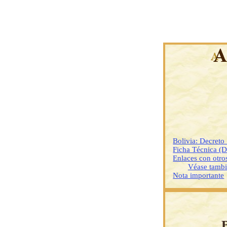
Bolivia: Decret
Ficha Técnica (
Enlaces con otr
Véase tamb
Nota importante