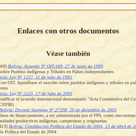
Enlaces con otros documentos
Véase también
169]
Bolivia: Acuerdo Nº OIT-169, 27 de junio de 1989
obre Pueblos Indígenas y Tribales en Países Independientes
ivia: Ley Nº 1257, 11 de julio de 1991
on OIT. Apruébase el suscrito sobre pueblos indígenas y tribales en pa
entes
ivia: Ley Nº 2225, 17 de julio de 2001
ratificar el acuerdo internacional denominado "Acta Constitutiva del Ce
(CEFIR)
Bolivia: Decreto Supremo Nº 27298, 20 de diciembre de 2003
línea de financiamiento, a ser administrada por el FPS, como mecanismo
nidades productivas indígenas, campesinas y originarias.
413]
Bolivia: Constitución Política del Estado de 2004, 13 de abril de 
ón Política del Estado de 2004