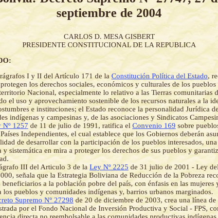
septiembre de 2004
CARLOS D. MESA GISBERT
PRESIDENTE CONSTITUCIONAL DE LA REPUBLICA
DO:
rágrafos I y II del Artículo 171 de la
Constitución Política del Estado
, r
 protegen los derechos sociales, económicos y culturales de los pueblos
territorio Nacional, especialmente lo relativo a las Tierras comunitarias 
do el uso y aprovechamiento sostenible de los recursos naturales a la ide
ostumbres e instituciones; el Estado reconoce la personalidad Jurídica de
s indígenas y campesinas y, de las asociaciones y Sindicatos Campesi
 Nº 1257
de 11 de julio de 1991, ratifica el
Convenio 169
sobre pueblo
n Países Independientes, el cual establece que los Gobiernos deberán asu
lidad de desarrollar con la participación de los pueblos interesados, una
 y sistemática en mira a proteger los derechos de sus pueblos y garantiz
ad.
ágrafo III del Articulo 3 de la
Ley Nº 2225
de 31 julio de 2001 - Ley de
000, señala que la Estrategia Boliviana de Reducción de la Pobreza re
s beneficiarios a la población pobre del país, con énfasis en las mujeres
 a los pueblos y comunidades indígenas y, barrios urbanos marginados.
reto Supremo Nº 27298
de 20 de diciembre de 2003, crea una línea de
strada por el Fondo Nacional de Inversión Productiva y Social - FPS,
rencia directa no reembolsable a las comunidades productivas indígenas