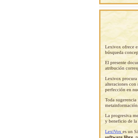
Lexivox ofrece e
búsqueda concep
El presente docu
atribución corre
Lexivox procura 
alteraciones con 
perfección en nu
Toda sugerencia p
metainformación,
La progresiva me
y beneficio de l
LexiVox
es un
S
software libre
, 