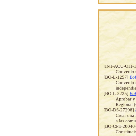
[INT-ACU-OIT-
Convenio s
[BO-L-1257]
Bol
Convenio c
independi
[BO-L-2225]
Bol
Aprobar y 
Regional 
[BO-DS-27298]
Crear una 
a las comu
[BO-CPE-20040
Constituci