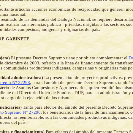
.
ortante articular acciones económicas de reciprocidad que generen mo
omía nacional.
esultado de las demandas del Dialogo Nacional, se requiere desarroll
n realizar transferencias publico - privadas, dirigidas a los sectores so
unidades campesinas, indígenas y originarias del país.
DE GABINETE,
bjeto)
El presente Decreto Supremo tiene por objeto complementar el
De
e diciembre de 2003, referido a la línea de financiamiento de transferen
as comunidades productivas indígenas, campesinas y originarias más pob
Entidad administradora)
La presentación de proyectos productivos, previ
upremo Nº 27298
, para el ámbito del presente Decreto Supremo, también
isterio de Asuntos Campesinos y Agropecuarios, quien remitirá los mis
ente del Directorio Unico de Fondos - DUF, para su administración y e
ará cargo de la ejecución de los mismos.
eneficiarios)
Tanto para efectos del ámbito del presente Decreto Supre
eto Supremo Nº 27298
, los beneficiarios de la línea de financiamiento
 directa no reembolsable, son las comunidades productivas indígenas, c
obres del país.
imites y financiamiento)
Para efectos del ámbito del presente Decreto S