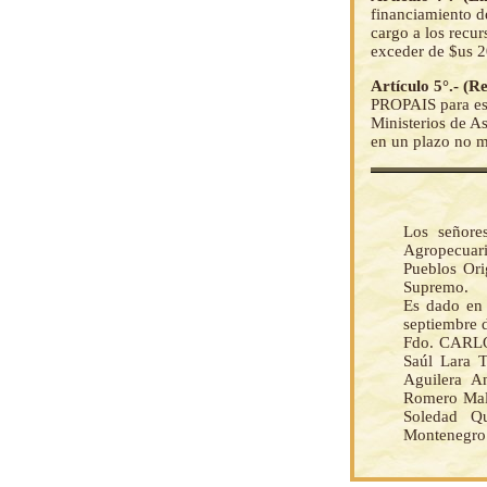
financiamiento d
cargo a los recu
exceder de $us
Artículo 5°.- (
PROPAIS para est
Ministerios de A
en un plazo no m
Los señore
Agropecuari
Pueblos Ori
Supremo.
Es dado en 
septiembre d
Fdo. CARLOS
Saúl Lara T
Aguilera An
Romero Mall
Soledad Qu
Montenegro 