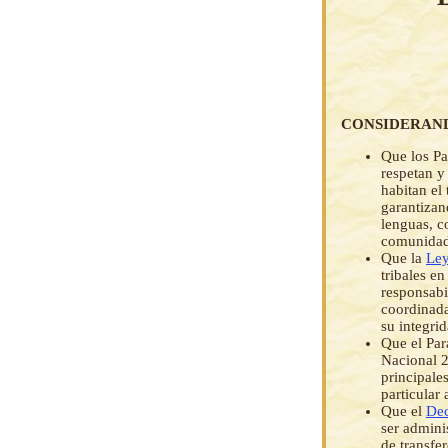
CONSIDERAN
Que los Pa
respetan y
habitan el 
garantizan
lenguas, c
comunidade
Que la
Ley
tribales e
responsabi
coordinada
su integrid
Que el Par
Nacional 2
principale
particular
Que el
Dec
ser admini
de transfe