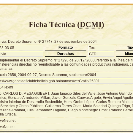
Ficha Técnica (
DCMI
)
livia: Decreto Supremo Nº 27747, 27 de septiembre de 2004
Formato
Tip
23-03-05
Text
Derechos
Idio
ivia
GFDL
mplementar el Decreto Supremo Nº 27298 de 20 /12/ 2003, referido a la línea de f
ansferencias directas no reembolsable a las comunidades productivas indígenas, 
ginarias.
ceta 2656, 2004-09-27, Decreto Supremo, septiembre/2004
tp://www.gacetaoficialdebolivia.gob.bo/normas/verGratis/25301
04.lexml
o. CARLOS D. MESA GISBERT, Juan Ignacio Siles del Valle, José Antonio Galindo 
rrico, Gonzalo Arredondo Millán, Javier Gonzalo Cuevas Argote, Erwin Angel Aguil
istro Interino de Desarrollo Sostenible, Horst Grebe López, Carlos Romero Mallea 
 Servicios y Obras Públicas, Guillermo Torres Orias, Maria Soledad Quiroga Trigo,
tezana Aranibar, Luis Fernández Fagalde, Diego Montenegro Ernst, Roberto Barbe
lla Ortega.
veNet.net
veNet.net