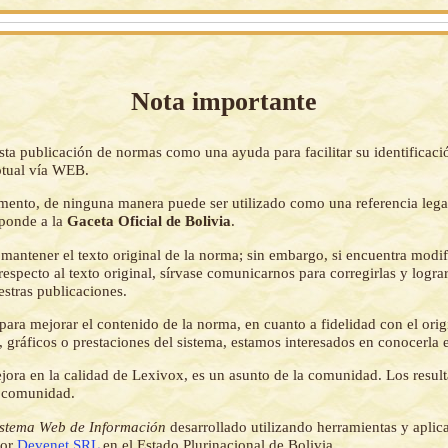
Nota importante
sta publicación de normas como una ayuda para facilitar su identificaci
tual vía WEB.
mento, de ninguna manera puede ser utilizado como una referencia lega
sponde a la
Gaceta Oficial de Bolivia
.
mantener el texto original de la norma; sin embargo, si encuentra modi
respecto al texto original, sírvase comunicarnos para corregirlas y logr
estras publicaciones.
ara mejorar el contenido de la norma, en cuanto a fidelidad con el origi
 gráficos o prestaciones del sistema, estamos interesados en conocerla 
jora en la calidad de Lexivox, es un asunto de la comunidad. Los resul
a comunidad.
istema Web de Información
desarrollado utilizando herramientas y aplic
por
Devenet SRL
en el Estado Plurinacional de Bolivia.