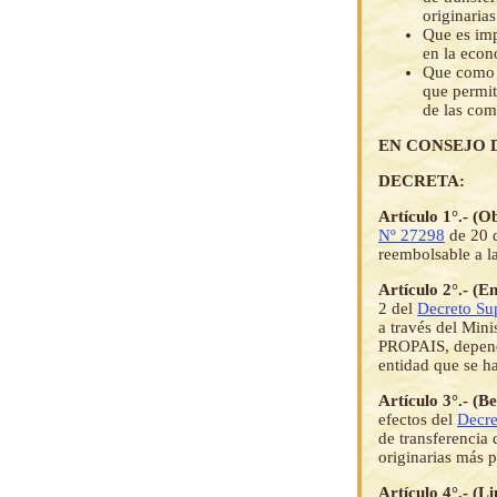
originarias
Que es imp
en la econ
Que como r
que permita
de las com
EN CONSEJO 
DECRETA:
Artículo 1°.- (O
Nº 27298
de 20 d
reembolsable a l
Artículo 2°.- (
2 del
Decreto S
a través del Min
PROPAIS, dependi
entidad que se h
Artículo 3°.- (B
efectos del
Decr
de transferencia
originarias más p
Artículo 4°.- (L