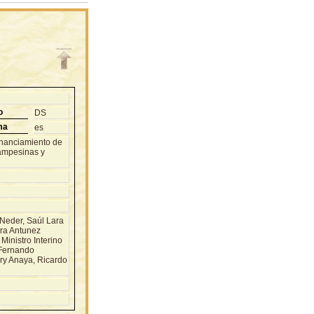
o
DS
ma
es
inanciamiento de
campesinas y
Neder, Saúl Lara
era Antunez
Ministro Interino
 Fernando
ry Anaya, Ricardo