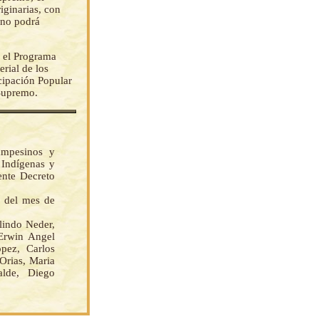
iginarias, con
 no podrá
e el Programa
rial de los
cipación Popular
 Supremo.
ampesinos y
 Indígenas y
ente Decreto
s del mes de
indo Neder,
Erwin Angel
pez, Carlos
Orias, Maria
alde, Diego