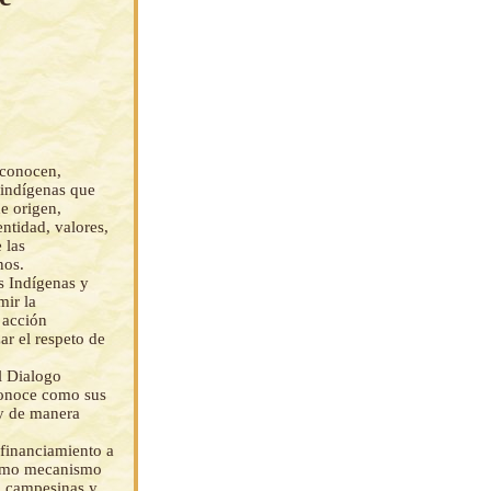
econocen,
 indígenas que
de origen,
ntidad, valores,
 las
nos.
s Indígenas y
mir la
 acción
ar el respeto de
l Dialogo
conoce como sus
 y de manera
 financiamiento a
 como mecanismo
, campesinas y