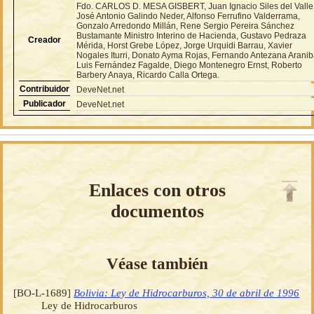
Fdo. CARLOS D. MESA GISBERT, Juan Ignacio Siles del Valle
José Antonio Galindo Neder, Alfonso Ferrufino Valderrama,
Gonzalo Arredondo Millán, Rene Sergio Pereira Sánchez
Bustamante Ministro Interino de Hacienda, Gustavo Pedraza
Creador
Mérida, Horst Grebe López, Jorge Urquidi Barrau, Xavier
Nogales Iturri, Donato Ayma Rojas, Fernando Antezana Aranib
Luis Fernández Fagalde, Diego Montenegro Ernst, Roberto
Barbery Anaya, Ricardo Calla Ortega.
Contribuidor
DeveNet.net
Publicador
DeveNet.net
Enlaces con otros
documentos
Véase también
[BO-L-1689]
Bolivia: Ley de Hidrocarburos, 30 de abril de 1996
Ley de Hidrocarburos