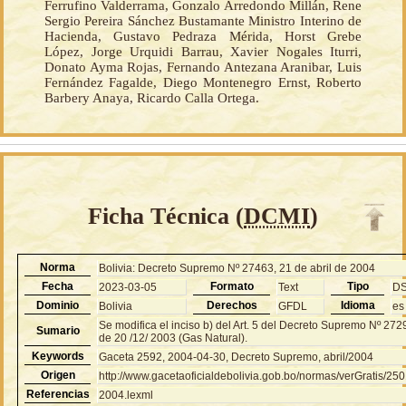
Ferrufino Valderrama, Gonzalo Arredondo Millán, Rene
Sergio Pereira Sánchez Bustamante Ministro Interino de
Hacienda, Gustavo Pedraza Mérida, Horst Grebe
López, Jorge Urquidi Barrau, Xavier Nogales Iturri,
Donato Ayma Rojas, Fernando Antezana Aranibar, Luis
Fernández Fagalde, Diego Montenegro Ernst, Roberto
Barbery Anaya, Ricardo Calla Ortega.
Ficha Técnica (
DCMI
)
Norma
Bolivia: Decreto Supremo Nº 27463, 21 de abril de 2004
Fecha
Formato
Tipo
2023-03-05
Text
D
Dominio
Derechos
Idioma
Bolivia
GFDL
es
Se modifica el inciso b) del Art. 5 del Decreto Supremo Nº 272
Sumario
de 20 /12/ 2003 (Gas Natural).
Keywords
Gaceta 2592, 2004-04-30, Decreto Supremo, abril/2004
Origen
http://www.gacetaoficialdebolivia.gob.bo/normas/verGratis/25
Referencias
2004.lexml