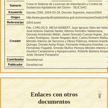
Crear el Sistema de Licencias de Importación y Control de
Sumario
Sustancias Agotadoras del Ozono - SILICSAO.
Keywords
Gaceta 2580, 2004-03-29, Decreto Supremo, marzo/2004
Origen
http://www.gacetaoficialdebolivia.gob.bo/normas/verGratis/24
Referencias
2004.lexml
Fdo. CARLOS D. MESA GISBERT, Juan Ignacio Siles del Valle
José Antonio Galindo Neder, Alfonso Ferrufino Valderrama,
Gonzalo Arredondo Millán, Javier Gonzalo Cuevas Argote, Jor
Cortes Rodríguez, Xavier Nogales Iturri, Carlos Romero Malle
Creador
Ministro Interino de Servicios y Obras Públicas, Antonio Aranib
Quiroga, Donato Ayma Rojas, Fernando Antezana Aranibar, Lu
Fernández Fagalde, Ernesto Muñoz Pereyra Ministro Interino 
Asuntos Campesinos y Agropecuarios, Roberto Barbery Anaya
Justo Seoane Parapaino
Contribuidor
DeveNet.net
Publicador
DeveNet.net
Enlaces con otros
documentos