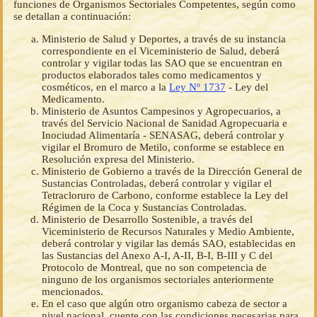
funciones de Organismos Sectoriales Competentes, según como
se detallan a continuación:
Ministerio de Salud y Deportes, a través de su instancia
correspondiente en el Viceministerio de Salud, deberá
controlar y vigilar todas las SAO que se encuentran en
productos elaborados tales como medicamentos y
cosméticos, en el marco a la
Ley Nº 1737
- Ley del
Medicamento.
Ministerio de Asuntos Campesinos y Agropecuarios, a
través del Servicio Nacional de Sanidad Agropecuaria e
Inociudad Alimentaría - SENASAG, deberá controlar y
vigilar el Bromuro de Metilo, conforme se establece en
Resolución expresa del Ministerio.
Ministerio de Gobierno a través de la Dirección General de
Sustancias Controladas, deberá controlar y vigilar el
Tetracloruro de Carbono, conforme establece la Ley del
Régimen de la Coca y Sustancias Controladas.
Ministerio de Desarrollo Sostenible, a través del
Viceministerio de Recursos Naturales y Medio Ambiente,
deberá controlar y vigilar las demás SAO, establecidas en
las Sustancias del Anexo A-I, A-II, B-I, B-III y C del
Protocolo de Montreal, que no son competencia de
ninguno de los organismos sectoriales anteriormente
mencionados.
En el caso que algún otro organismo cabeza de sector a
nivel nacional, cuente con las condiciones necesarias para