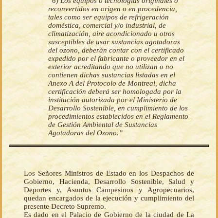
“6) Los equipos o tecnologías originales o
reconvertidos en origen o en procedencia,
tales como ser equipos de refrigeración
doméstica, comercial y/o industrial, de
climatización, aire acondicionado u otros
susceptibles de usar sustancias agotadoras
del ozono, deberán contar con el certificado
expedido por el fabricante o proveedor en el
exterior acreditando que no utilizan o no
contienen dichas sustancias listadas en el
Anexo A del Protocolo de Montreal, dicha
certificación deberá ser homologada por la
institución autorizada por el Ministerio de
Desarrollo Sostenible, en cumplimiento de los
procedimientos establecidos en el Reglamento
de Gestión Ambiental de Sustancias
Agotadoras del Ozono.”
Los Señores Ministros de Estado en los Despachos de
Gobierno, Hacienda, Desarrollo Sostenible, Salud y
Deportes y, Asuntos Campesinos y Agropecuarios,
quedan encargados de la ejecución y cumplimiento del
presente Decreto Supremo.
Es dado en el Palacio de Gobierno de la ciudad de La