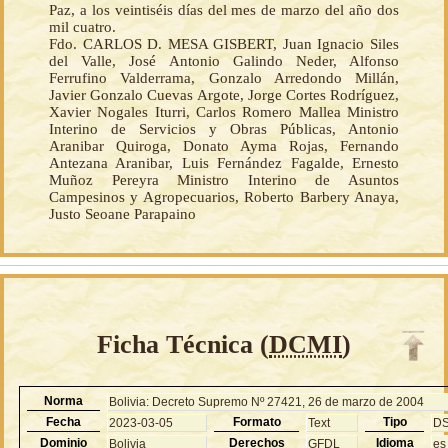
Paz, a los veintiséis días del mes de marzo del año dos
mil cuatro.
Fdo. CARLOS D. MESA GISBERT, Juan Ignacio Siles
del Valle, José Antonio Galindo Neder, Alfonso
Ferrufino Valderrama, Gonzalo Arredondo Millán,
Javier Gonzalo Cuevas Argote, Jorge Cortes Rodríguez,
Xavier Nogales Iturri, Carlos Romero Mallea Ministro
Interino de Servicios y Obras Públicas, Antonio
Aranibar Quiroga, Donato Ayma Rojas, Fernando
Antezana Aranibar, Luis Fernández Fagalde, Ernesto
Muñoz Pereyra Ministro Interino de Asuntos
Campesinos y Agropecuarios, Roberto Barbery Anaya,
Justo Seoane Parapaino
Ficha Técnica (
DCMI
)
Norma
Bolivia: Decreto Supremo Nº 27421, 26 de marzo de 2004
Fecha
Formato
Tipo
2023-03-05
Text
D
Dominio
Derechos
Idioma
Bolivia
GFDL
es