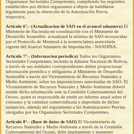
Organismos Sectoriales Competentes, cumpliendo los requisitos
establecidos por dichos organismos a objeto de habilitarse
legalmente para la obtención de la Autorización Previa
respectiva.
Artículo 6°.- (Actualizacion de SAO en el arancel aduanero)
El
Ministerio de Hacienda en coordinación con el Ministerio de
Desarrollo Sostenible, actualizará la nómina de SAO reconocidas
por el Protocolo de Montreal a la nomenclatura arancelaria
vigente del Arancel Aduanero de Importación - NANDINA.
Artículo 7°.- (Informacion periodica)
Todos los Organismos
Sectoriales Competentes, incluida la Aduana Nacional de Bolivia,
a través de sus unidades correspondientes deben proporcionar
información periódica y obligatoria al Ministerio de Desarrollo
Sostenible a través del Viceministerio de Recursos Naturales y
Medio Ambiente, sobre las importaciones autorizadas de SAO. El
Viceministerio de Recursos Naturales y Medio Ambiente deberá
remitir dicha información ante la Comisión Gubernamental del
Ozono, quien es responsable de emitir un informe anual sobre el
consumo y la cantidad comercializada e importada de dichas
sustancias, además del seguimiento a las Autorizaciones Previas
otorgadas por los Organismos Sectoriales Competentes.
Artículo 8°.- (Base de datos de SAO)
El Viceministerio de
Recursos Naturales y Medio Ambiente a través de la Comisión
Gubernamental del Ozono, debe implementar y mantener