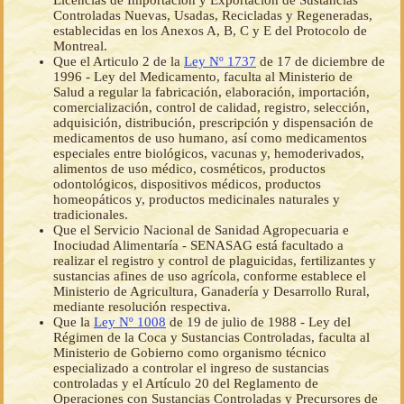
Licencias de Importación y Exportación de Sustancias
Controladas Nuevas, Usadas, Recicladas y Regeneradas,
establecidas en los Anexos A, B, C y E del Protocolo de
Montreal.
Que el Articulo 2 de la
Ley Nº 1737
de 17 de diciembre de
1996 - Ley del Medicamento, faculta al Ministerio de
Salud a regular la fabricación, elaboración, importación,
comercialización, control de calidad, registro, selección,
adquisición, distribución, prescripción y dispensación de
medicamentos de uso humano, así como medicamentos
especiales entre biológicos, vacunas y, hemoderivados,
alimentos de uso médico, cosméticos, productos
odontológicos, dispositivos médicos, productos
homeopáticos y, productos medicinales naturales y
tradicionales.
Que el Servicio Nacional de Sanidad Agropecuaria e
Inociudad Alimentaría - SENASAG está facultado a
realizar el registro y control de plaguicidas, fertilizantes y
sustancias afines de uso agrícola, conforme establece el
Ministerio de Agricultura, Ganadería y Desarrollo Rural,
mediante resolución respectiva.
Que la
Ley Nº 1008
de 19 de julio de 1988 - Ley del
Régimen de la Coca y Sustancias Controladas, faculta al
Ministerio de Gobierno como organismo técnico
especializado a controlar el ingreso de sustancias
controladas y el Artículo 20 del Reglamento de
Operaciones con Sustancias Controladas y Precursores de