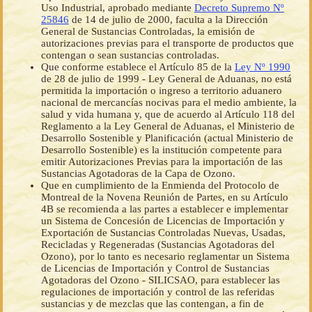
Uso Industrial, aprobado mediante
Decreto Supremo Nº
25846
de 14 de julio de 2000, faculta a la Dirección
General de Sustancias Controladas, la emisión de
autorizaciones previas para el transporte de productos que
contengan o sean sustancias controladas.
Que conforme establece el Artículo 85 de la
Ley Nº 1990
de 28 de julio de 1999 - Ley General de Aduanas, no está
permitida la importación o ingreso a territorio aduanero
nacional de mercancías nocivas para el medio ambiente, la
salud y vida humana y, que de acuerdo al Artículo 118 del
Reglamento a la Ley General de Aduanas, el Ministerio de
Desarrollo Sostenible y Planificación (actual Ministerio de
Desarrollo Sostenible) es la institución competente para
emitir Autorizaciones Previas para la importación de las
Sustancias Agotadoras de la Capa de Ozono.
Que en cumplimiento de la Enmienda del Protocolo de
Montreal de la Novena Reunión de Partes, en su Artículo
4B se recomienda a las partes a establecer e implementar
un Sistema de Concesión de Licencias de Importación y
Exportación de Sustancias Controladas Nuevas, Usadas,
Recicladas y Regeneradas (Sustancias Agotadoras del
Ozono), por lo tanto es necesario reglamentar un Sistema
de Licencias de Importación y Control de Sustancias
Agotadoras del Ozono - SILICSAO, para establecer las
regulaciones de importación y control de las referidas
sustancias y de mezclas que las contengan, a fin de