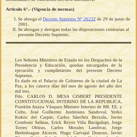
Artículo 6°.- (Vigencia de normas)
Se abroga el
Decreto Supremo Nº 26232
de 29 de junio de
2001.
Se abrogan y derogan todas las disposiciones contrarias al
presente Decreto Supremo.
Los Señores Ministros de Estado en los Despachos de la
Presidencia y Educación, quedan encargados de la
ejecución y cumplimiento del presente Decreto
Supremo.
Es dado en el Palacio de Gobierno de la ciudad de La
Paz, a los catorce días del mes de agosto del año dos
mil tres.
Fdo. CARLOS D. MESA GISBERT PRESIDENTE
CONSTITUCIONAL INTERINO DE LA REPUBLICA,
Franklin Anaya Vásquez Ministro Interino de RR. EE. y
Culto, José Guillermo Justiniano Sandoval, Yerko
Kukoc del Carpio, Carlos Sánchez Berzaín, Javier
Comboni Salinas, Erick Reyes Villa Bacigalupi, Jorge
Torres Obleas, Carlos Morales Landivar, Jorge
Berindoague Alcocer, Hugo Carvajal Donoso, Javier