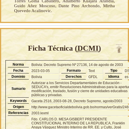
Tórres Goitia Caballero, Adalberto Kuajara Arandia,
Guido Añez Moscoso, Dante Pino Archondo, Mirtha
Quevedo Acalinovic.
Ficha Técnica (
DCMI
)
Norma
Bolivia: Decreto Supremo Nº 27136, 14 de agosto de 2003
Fecha
Formato
Tipo
2023-03-05
Text
D
Dominio
Derechos
Idioma
Bolivia
GFDL
es
Autorizar a los Servicios Departamentales de Educación -
SEDUCA's, emitir Resoluciones Administrativas para la apertu
Sumario
modificación, traslado, fusión y cierre de unidades educativas
públicas y privadas.
Keywords
Gaceta 2516, 2003-08-28, Decreto Supremo, agosto/2003
Origen
http://www.gacetaoficialdebolivia.gob.bo/normas/verGratis/24
Referencias
2003.lexml
Fdo. CARLOS D. MESA GISBERT PRESIDENTE
CONSTITUCIONAL INTERINO DE LA REPUBLICA, Franklin
Anaya Vásquez Ministro Interino de RR. EE. y Culto, José