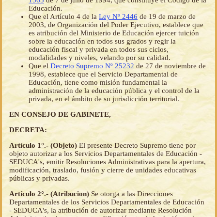
1565
de 7 de julio de 1994, que constituye el Código de la
Educación.
Que el Artículo 4 de la
Ley Nº 2446
de 19 de marzo de
2003, de Organización del Poder Ejecutivo, establece que
es atribución del Ministerio de Educación ejercer tuición
sobre la educación en todos sus grados y regir la
educación fiscal y privada en todos sus ciclos,
modalidades y niveles, velando por su calidad.
Que el
Decreto Supremo Nº 25232
de 27 de noviembre de
1998, establece que el Servicio Departamental de
Educación, tiene como misión fundamental la
administración de la educación pública y el control de la
privada, en el ámbito de su jurisdicción territorial.
EN CONSEJO DE GABINETE,
DECRETA:
Artículo 1°.- (Objeto)
El presente Decreto Supremo tiene por
objeto autorizar a los Servicios Departamentales de Educación -
SEDUCA's, emitir Resoluciones Administrativas para la apertura,
modificación, traslado, fusión y cierre de unidades educativas
públicas y privadas.
Artículo 2°.- (Atribucion)
Se otorga a las Direcciones
Departamentales de los Servicios Departamentales de Educación
- SEDUCA's, la atribución de autorizar mediante Resolución