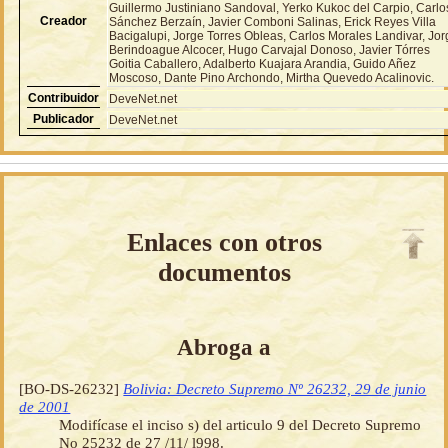
Guillermo Justiniano Sandoval, Yerko Kukoc del Carpio, Carlo
Creador
Sánchez Berzaín, Javier Comboni Salinas, Erick Reyes Villa
Bacigalupi, Jorge Torres Obleas, Carlos Morales Landivar, Jo
Berindoague Alcocer, Hugo Carvajal Donoso, Javier Tórres
Goitia Caballero, Adalberto Kuajara Arandia, Guido Añez
Moscoso, Dante Pino Archondo, Mirtha Quevedo Acalinovic.
Contribuidor
DeveNet.net
Publicador
DeveNet.net
Enlaces con otros
documentos
Abroga a
[BO-DS-26232]
Bolivia: Decreto Supremo Nº 26232, 29 de junio
de 2001
Modifícase el inciso s) del articulo 9 del Decreto Supremo
No 25232 de 27 /11/ l998.