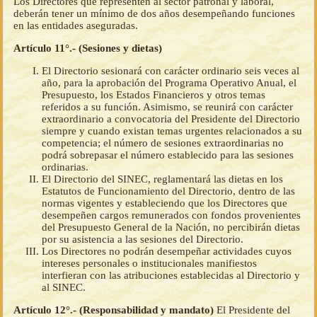
Los Directores que representen al sector patronal y laboral,
deberán tener un mínimo de dos años desempeñando funciones
en las entidades aseguradas.
Artículo 11°.- (Sesiones y dietas)
El Directorio sesionará con carácter ordinario seis veces al
año, para la aprobación del Programa Operativo Anual, el
Presupuesto, los Estados Financieros y otros temas
referidos a su función. Asimismo, se reunirá con carácter
extraordinario a convocatoria del Presidente del Directorio
siempre y cuando existan temas urgentes relacionados a su
competencia; el número de sesiones extraordinarias no
podrá sobrepasar el número establecido para las sesiones
ordinarias.
El Directorio del SINEC, reglamentará las dietas en los
Estatutos de Funcionamiento del Directorio, dentro de las
normas vigentes y estableciendo que los Directores que
desempeñen cargos remunerados con fondos provenientes
del Presupuesto General de la Nación, no percibirán dietas
por su asistencia a las sesiones del Directorio.
Los Directores no podrán desempeñar actividades cuyos
intereses personales o institucionales manifiestos
interfieran con las atribuciones establecidas al Directorio y
al SINEC.
Artículo 12°.- (Responsabilidad y mandato)
El Presidente del