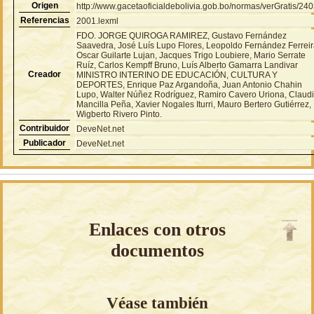
Origen
http://www.gacetaoficialdebolivia.gob.bo/normas/verGratis/24
Referencias
2001.lexml
FDO. JORGE QUIROGA RAMIREZ, Gustavo Fernández
Saavedra, José Luís Lupo Flores, Leopoldo Fernández Ferreir
Oscar Guilarte Lujan, Jacques Trigo Loubiere, Mario Serrate
Ruíz, Carlos Kempff Bruno, Luís Alberto Gamarra Landivar
Creador
MINISTRO INTERINO DE EDUCACIÓN, CULTURA Y
DEPORTES, Enrique Paz Argandoña, Juan Antonio Chahin
Lupo, Walter Núñez Rodríguez, Ramiro Cavero Uriona, Claud
Mancilla Peña, Xavier Nogales Iturri, Mauro Bertero Gutiérrez,
Wigberto Rivero Pinto.
Contribuidor
DeveNet.net
Publicador
DeveNet.net
Enlaces con otros
documentos
Véase también