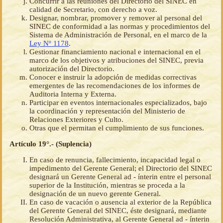
Concurrir a las reuniones del Directorio del SINEC en
calidad de Secretario, con derecho a voz.
Designar, nombrar, promover y remover al personal del
SINEC de conformidad a las normas y procedimientos del
Sistema de Administración de Personal, en el marco de la
Ley Nº 1178
.
Gestionar financiamiento nacional e internacional en el
marco de los objetivos y atribuciones del SINEC, previa
autorización del Directorio.
Conocer e instruir la adopción de medidas correctivas
emergentes de las recomendaciones de los informes de
Auditoria Interna y Externa.
Participar en eventos internacionales especializados, bajo
la coordinación y representación del Ministerio de
Relaciones Exteriores y Culto.
Otras que el permitan el cumplimiento de sus funciones.
Artículo 19°.- (Suplencia)
En caso de renuncia, fallecimiento, incapacidad legal o
impedimento del Gerente General; el Directorio del SINEC
designará un Gerente General ad - ínterin entre el personal
superior de la Institución, mientras se proceda a la
designación de un nuevo gerente General.
En caso de vacación o ausencia al exterior de la República
del Gerente General del SINEC, éste designará, mediante
Resolución Administrativa, al Gerente General ad - ínterin