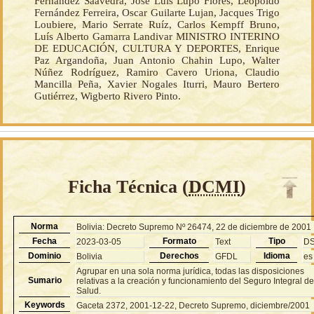
Fernández Saavedra, José Luís Lupo Flores, Leopoldo
Fernández Ferreira, Oscar Guilarte Lujan, Jacques Trigo
Loubiere, Mario Serrate Ruíz, Carlos Kempff Bruno,
Luís Alberto Gamarra Landivar MINISTRO INTERINO
DE EDUCACIÓN, CULTURA Y DEPORTES, Enrique
Paz Argandoña, Juan Antonio Chahin Lupo, Walter
Núñez Rodríguez, Ramiro Cavero Uriona, Claudio
Mancilla Peña, Xavier Nogales Iturri, Mauro Bertero
Gutiérrez, Wigberto Rivero Pinto.
Ficha Técnica (
DCMI
)
Norma
Bolivia: Decreto Supremo Nº 26474, 22 de diciembre de 2001
Fecha
Formato
Tipo
2023-03-05
Text
D
Dominio
Derechos
Idioma
Bolivia
GFDL
es
Agrupar en una sola norma jurídica, todas las disposiciones
Sumario
relativas a la creación y funcionamiento del Seguro Integral d
Salud.
Keywords
Gaceta 2372, 2001-12-22, Decreto Supremo, diciembre/2001