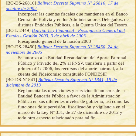
[BO-DS-26816]
Bolivia: Decreto Supremo Nº 26816, 17 de
octubre de 2002
Incorporar las cuentas fiscales que mantienen en el Banco
Central de Bolivia y en los Administradores Delegados, de
distintas Entidades Públicas, a la Cuenta Unica del Tesoro.
[BO-L-2449]
Bolivia: Ley Financial - Presupuesto General del
Estado - Gestión 2003, 3 de abril de 2003
Presupuesto general de la nación 2003
[BO-DS-28450]
Bolivia: Decreto Supremo Nº 28450, 24 de
noviembre de 2005
Se autoriza a la Entidad Recaudadora del Aporte Patronal
Público y Privado del 2% al PNSV, transferir a partir del
primero /01/ 2006, los recursos del aporte patronal, a la
cuenta del Fideicomiso constituido FONDESIF.
[BO-DS-N1841]
Bolivia: Decreto Supremo Nº 1841, 18 de
diciembre de 2013
Reglamenta las operaciones y servicios financieros de la
Entidad Bancaria Pública a favor de la Administración
Pública en sus diferentes niveles de gobierno, así como las
funciones de supervisión, fiscalización y vigilancia en el
marco de la Ley Nº 331, de 27 de diciembre de 2012 y
todo otro aspecto relacionado para tal fin.