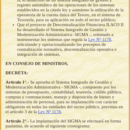
II, el desarrollo de un sistema integrado de gestión y
registro automático de las operaciones de los sistemas
establecidos en la citada ley y asimismo la utilización de la
operatoria de la cuenta única del Tesoro, en el sistema de
Tesorería, para su aplicación en todo el sector público;
Que el proyecto de Descentralización Financiera ILACO II
ha desarrollado el Sistema Integrado de Gestión y
Modernización Administrativa- SIGMA -, orientado a
instrumentar los sistemas que regula la
Ley Nº 1178
,
articulando y operacionalizando los preceptos de
centralización normativa, descentralización operativa e
integración de sistemas.
EN CONSEJO DE MINISTROS,
DECRETA:
Artículo 1°.-
Se aprueba el Sistema Integrado de Gestión y
Modernización Administrativa - SIGMA -, compuesto por los
sistemas de presupuesto, contabilidad, tesorería, crédito público,
compras y contrataciones, manejo y disposición de bienes y
administración de personal, para su implantación con carácter
obligatorio en todas las entidades del sector público, previstas en
el artículo 3 de la
Ley Nº 1178
.
Artículo 2°.-
La implantación del SIGMA se efectuará en forma
paulatina, de acuerdo al siguiente cronograma: