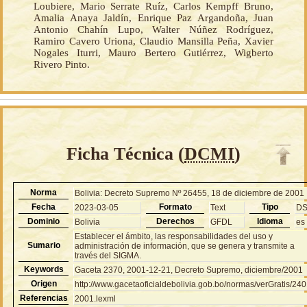
Loubiere, Mario Serrate Ruíz, Carlos Kempff Bruno,
Amalia Anaya Jaldín, Enrique Paz Argandoña, Juan
Antonio Chahín Lupo, Walter Núñez Rodríguez,
Ramiro Cavero Uriona, Claudio Mansilla Peña, Xavier
Nogales Iturri, Mauro Bertero Gutiérrez, Wigberto
Rivero Pinto.
Ficha Técnica (
DCMI
)
Norma
Bolivia: Decreto Supremo Nº 26455, 18 de diciembre de 2001
Fecha
Formato
Tipo
2023-03-05
Text
D
Dominio
Derechos
Idioma
Bolivia
GFDL
es
Establecer el ámbito, las responsabilidades del uso y
Sumario
administración de información, que se genera y transmite a
través del SIGMA.
Keywords
Gaceta 2370, 2001-12-21, Decreto Supremo, diciembre/2001
Origen
http://www.gacetaoficialdebolivia.gob.bo/normas/verGratis/24
Referencias
2001.lexml