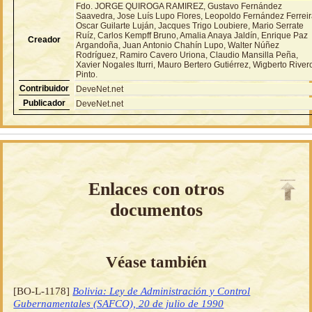
Fdo. JORGE QUIROGA RAMIREZ, Gustavo Fernández
Saavedra, Jose Luís Lupo Flores, Leopoldo Fernández Ferreir
Oscar Guilarte Luján, Jacques Trigo Loubiere, Mario Serrate
Ruíz, Carlos Kempff Bruno, Amalia Anaya Jaldín, Enrique Paz
Creador
Argandoña, Juan Antonio Chahín Lupo, Walter Núñez
Rodríguez, Ramiro Cavero Uriona, Claudio Mansilla Peña,
Xavier Nogales Iturri, Mauro Bertero Gutiérrez, Wigberto River
Pinto.
Contribuidor
DeveNet.net
Publicador
DeveNet.net
Enlaces con otros
documentos
Véase también
[BO-L-1178]
Bolivia: Ley de Administración y Control
Gubernamentales (SAFCO), 20 de julio de 1990