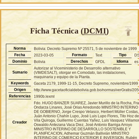
Ficha Técnica (
DCMI
)
Norma
Bolivia: Decreto Supremo Nº 25571, 5 de noviembre de 1999
Fecha
Formato
Tipo
2023-03-05
Text
D
Dominio
Derechos
Idioma
Bolivia
GFDL
es
Autorizar al Viceministerio de Desarrollo alternativo
Sumario
(VIMDESALT), otorgar en Comodato, las instalaciones,
maquinaria y equipo de la Planta.
Keywords
Gaceta 2179, 1999-11-15, Decreto Supremo, noviembre/1999
Origen
http://www.gacetaoficialdebolivia.gob.bo/normas/verGratis/20
Referencias
1990b.lexml
Fdo. HUGO BANZER SUAREZ, Javier Murillo de la Rocha, Fr
Ondarza Linares, José Orias Arredondo MINISTRO INTERINO
DE GOBIERNO, Jorge Crespo Velasco, Herbert Müller Costas,
Juán Antonio Chahín Lupo, José Luis Lupo Flores, Tito Hoz d
Vila Quiroga, Guillermo Cuentas Yañez, Luis Vasquez Villamor
Creador
Oswaldo Antezana Vaca Diez, José Antonio Barriga Arroyo
MINISTRO INTERINO DE DESARROLLO SOSTENIBLE Y
PLANIFICACION, Adhemar Guzmán Ballivián MINISTRO
INTERINO DE COMERCIO EXTERIOR E INVERSION, Rubén