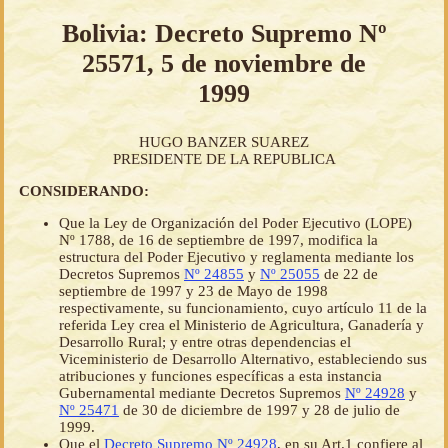
Bolivia: Decreto Supremo Nº
25571, 5 de noviembre de
1999
HUGO BANZER SUAREZ
PRESIDENTE DE LA REPUBLICA
CONSIDERANDO:
Que la Ley de Organización del Poder Ejecutivo (LOPE)
Nº 1788, de 16 de septiembre de 1997, modifica la
estructura del Poder Ejecutivo y reglamenta mediante los
Decretos Supremos
Nº 24855
y
Nº 25055
de 22 de
septiembre de 1997 y 23 de Mayo de 1998
respectivamente, su funcionamiento, cuyo artículo 11 de la
referida Ley crea el Ministerio de Agricultura, Ganadería y
Desarrollo Rural; y entre otras dependencias el
Viceministerio de Desarrollo Alternativo, estableciendo sus
atribuciones y funciones específicas a esta instancia
Gubernamental mediante Decretos Supremos
Nº 24928
y
Nº 25471
de 30 de diciembre de 1997 y 28 de julio de
1999.
Que el
Decreto Supremo Nº 24928
, en su Art.1 confiere al