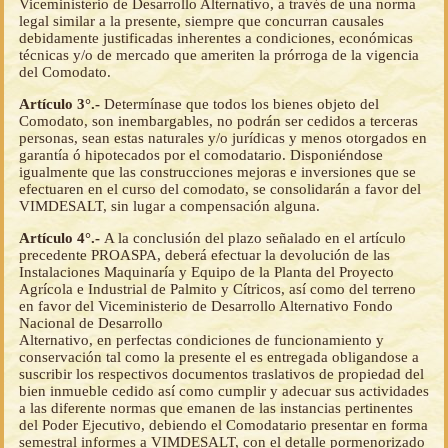
Viceministerio de Desarrollo Alternativo, a través de una norma
legal similar a la presente, siempre que concurran causales
debidamente justificadas inherentes a condiciones, económicas
técnicas y/o de mercado que ameriten la prórroga de la vigencia
del Comodato.
Artículo 3°.-
Determínase que todos los bienes objeto del
Comodato, son inembargables, no podrán ser cedidos a terceras
personas, sean estas naturales y/o jurídicas y menos otorgados en
garantía ó hipotecados por el comodatario. Disponiéndose
igualmente que las construcciones mejoras e inversiones que se
efectuaren en el curso del comodato, se consolidarán a favor del
VIMDESALT, sin lugar a compensación alguna.
Artículo 4°.-
A la conclusión del plazo señalado en el artículo
precedente PROASPA, deberá efectuar la devolución de las
Instalaciones Maquinaría y Equipo de la Planta del Proyecto
Agrícola e Industrial de Palmito y Cítricos, así como del terreno
en favor del Viceministerio de Desarrollo Alternativo Fondo
Nacional de Desarrollo
Alternativo, en perfectas condiciones de funcionamiento y
conservación tal como la presente el es entregada obligandose a
suscribir los respectivos documentos traslativos de propiedad del
bien inmueble cedido así como cumplir y adecuar sus actividades
a las diferente normas que emanen de las instancias pertinentes
del Poder Ejecutivo, debiendo el Comodatario presentar en forma
semestral informes a VIMDESALT, con el detalle pormenorizado