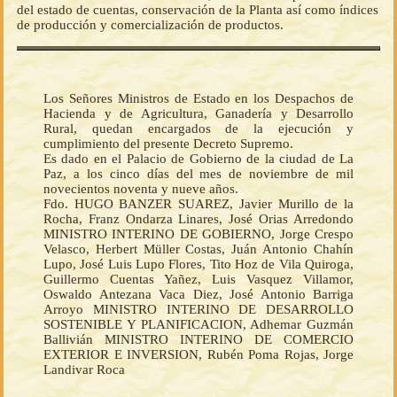
del estado de cuentas, conservación de la Planta así como índices
de producción y comercialización de productos.
Los Señores Ministros de Estado en los Despachos de
Hacienda y de Agricultura, Ganadería y Desarrollo
Rural, quedan encargados de la ejecución y
cumplimiento del presente Decreto Supremo.
Es dado en el Palacio de Gobierno de la ciudad de La
Paz, a los cinco días del mes de noviembre de mil
novecientos noventa y nueve años.
Fdo. HUGO BANZER SUAREZ, Javier Murillo de la
Rocha, Franz Ondarza Linares, José Orias Arredondo
MINISTRO INTERINO DE GOBIERNO, Jorge Crespo
Velasco, Herbert Müller Costas, Juán Antonio Chahín
Lupo, José Luis Lupo Flores, Tito Hoz de Vila Quiroga,
Guillermo Cuentas Yañez, Luis Vasquez Villamor,
Oswaldo Antezana Vaca Diez, José Antonio Barriga
Arroyo MINISTRO INTERINO DE DESARROLLO
SOSTENIBLE Y PLANIFICACION, Adhemar Guzmán
Ballivián MINISTRO INTERINO DE COMERCIO
EXTERIOR E INVERSION, Rubén Poma Rojas, Jorge
Landivar Roca