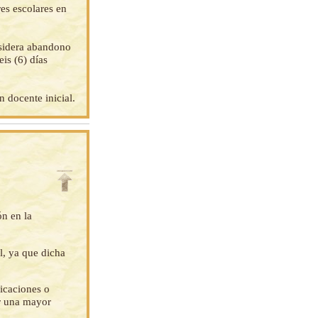
res escolares en
nsidera abandono
eis (6) días
n docente inicial.
ón en la
l, ya que dicha
ficaciones o
ar una mayor