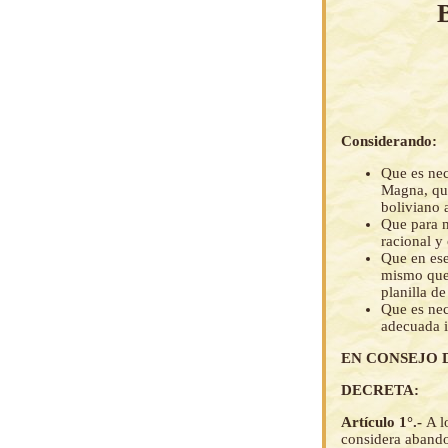
Considerando:
Que es nec
Magna, que
boliviano 
Que para m
racional y
Que en es
mismo que 
planilla de
Que es nec
adecuada i
EN CONSEJO 
DECRETA:
Artículo 1°.-
A l
considera abandon