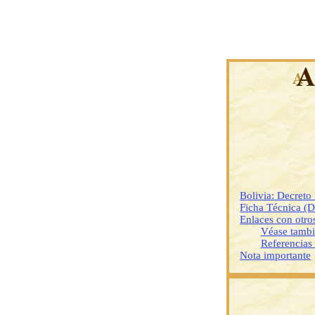
Bolivia: Decret
Ficha Técnica (
Enlaces con otr
Véase tamb
Referencias
Nota importante