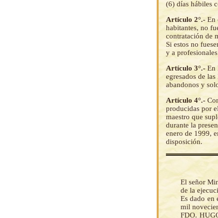
(6) días hábiles 
Artículo 2°.-
En 
habitantes, no fu
contratación de m
Si estos no fuese
y a profesionales
Artículo 3°.-
En 
egresados de las 
abandonos y solo 
Artículo 4°.-
Con
producidas por el
maestro que supl
durante la presen
enero de 1999, em
disposición.
El señor Mi
de la ejecu
Es dado en e
mil novecie
FDO. HUGO B