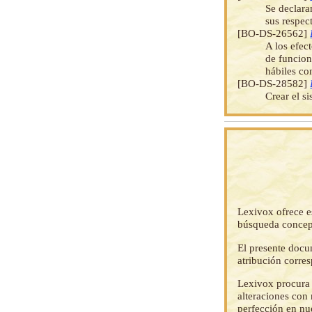
Se declara
sus respec
[BO-DS-26562]
A los efec
de funcion
hábiles co
[BO-DS-28582]
Crear el s
Lexivox ofrece e
búsqueda concep
El presente docu
atribución corre
Lexivox procura 
alteraciones con 
perfección en nu