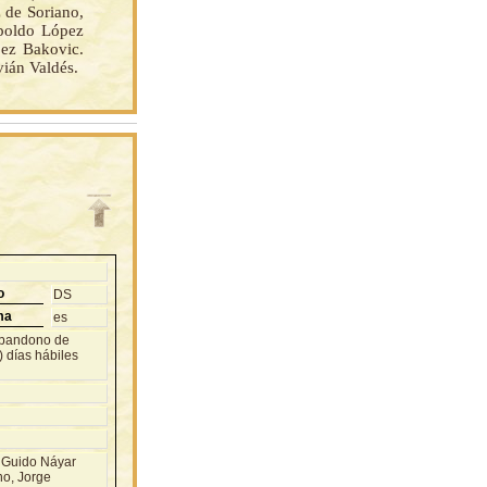
 de Soriano,
opoldo López
pez Bakovic.
án Valdés.
o
DS
ma
es
 abandono de
) días hábiles
 Guido Náyar
no, Jorge