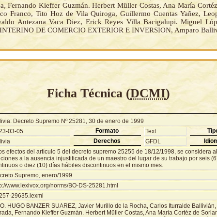
a, Fernando Kieffer Guzmán. Herbert Müller Costas, Ana María Cortéz
co Franco, Tito Hoz de Vila Quiroga, Guillermo Cuentas Yañez, Le
aldo Antezana Vaca Diez, Erick Reyes Villa Bacigalupi. Miguel Ló
INTERINO DE COMERCIO EXTERIOR E INVERSION, Amparo Ballivi
Ficha Técnica (
DCMI
)
livia: Decreto Supremo Nº 25281, 30 de enero de 1999
Formato
Tip
23-03-05
Text
Derechos
Idio
ivia
GFDL
los efectos del artículo 5 del decreto supremo 25255 de 18/12/1998, se considera
ciones a la ausencia injustificada de un maestro del lugar de su trabajo por seis (6
ntinuos o diez (10) días hábiles discontinuos en el mismo mes.
creto Supremo, enero/1999
tp://www.lexivox.org/norms/BO-DS-25281.html
257-29635.lexml
O. HUGO BANZER SUAREZ, Javier Murillo de la Rocha, Carlos Iturralde Ballivián,
rada, Fernando Kieffer Guzmán. Herbert Müller Costas, Ana María Cortéz de Soria