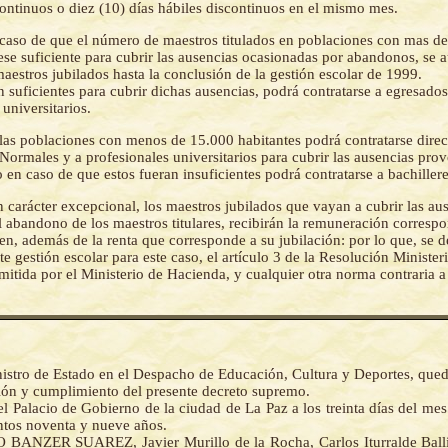
continuos o diez (10) días hábiles discontinuos en el mismo mes.
caso de que el número de maestros titulados en poblaciones con mas d
ese suficiente para cubrir las ausencias ocasionadas por abandonos, se a
aestros jubilados hasta la conclusión de la gestión escolar de 1999.
n suficientes para cubrir dichas ausencias, podrá contratarse a egresado
 universitarios.
las poblaciones con menos de 15.000 habitantes podrá contratarse direc
Normales y a profesionales universitarios para cubrir las ausencias pro
en caso de que estos fueran insuficientes podrá contratarse a bachillere
 carácter excepcional, los maestros jubilados que vayan a cubrir las au
 abandono de los maestros titulares, recibirán la remuneración correspo
en, además de la renta que corresponde a su jubilación: por lo que, se 
te gestión escolar para este caso, el artículo 3 de la Resolución Minister
itida por el Ministerio de Hacienda, y cualquier otra norma contraria a
nistro de Estado en el Despacho de Educación, Cultura y Deportes, que
ción y cumplimiento del presente decreto supremo.
l Palacio de Gobierno de la ciudad de La Paz a los treinta días del me
ntos noventa y nueve años.
ANZER SUAREZ, Javier Murillo de la Rocha, Carlos Iturralde Balli