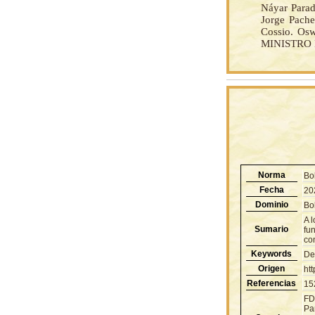
Náyar Parad
Jorge Pache
Cossio. Osw
MINISTRO 
Norma
Bo
Fecha
20
Dominio
Bol
A 
Sumario
fun
co
Keywords
De
Origen
ht
Referencias
15
FD
Pa