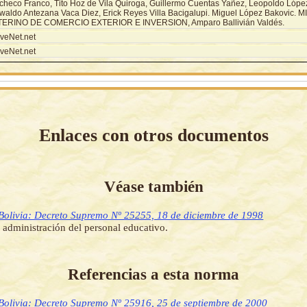
checo Franco, Tito Hoz de Vila Quiroga, Guillermo Cuentas Yañez, Leopoldo Lópe
waldo Antezana Vaca Diez, Erick Reyes Villa Bacigalupi. Miguel López Bakovic. 
TERINO DE COMERCIO EXTERIOR E INVERSION, Amparo Ballivián Valdés.
veNet.net
veNet.net
Enlaces con otros documentos
Véase también
Bolivia: Decreto Supremo Nº 25255, 18 de diciembre de 1998
 administración del personal educativo.
Referencias a esta norma
Bolivia: Decreto Supremo Nº 25916, 25 de septiembre de 2000