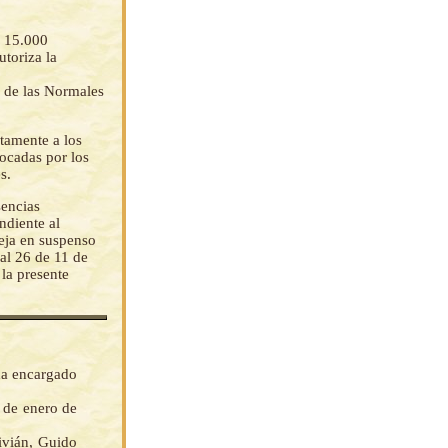
e 15.000
utoriza la
s de las Normales
tamente a los
vocadas por los
s.
sencias
ndiente al
deja en suspenso
ial 26 de 11 de
 la presente
da encargado
s de enero de
vián, Guido