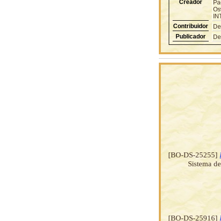
Creador
Pa
Os
IN
Contribuidor
De
Publicador
De
[BO-DS-25255]
Sistema de
[BO-DS-25916]