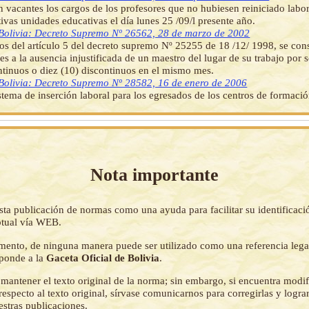
n vacantes los cargos de los profesores que no hubiesen reiniciado labo
tivas unidades educativas el día lunes 25 /09/l presente año.
Bolivia: Decreto Supremo Nº 26562, 28 de marzo de 2002
tos del artículo 5 del decreto supremo Nº 25255 de 18 /12/ 1998, se co
es a la ausencia injustificada de un maestro del lugar de su trabajo por s
ntinuos o diez (10) discontinuos en el mismo mes.
Bolivia: Decreto Supremo Nº 28582, 16 de enero de 2006
istema de inserción laboral para los egresados de los centros de formació
Nota importante
sta publicación de normas como una ayuda para facilitar su identificaci
tual vía WEB.
mento, de ninguna manera puede ser utilizado como una referencia lega
sponde a la
Gaceta Oficial de Bolivia
.
mantener el texto original de la norma; sin embargo, si encuentra modi
respecto al texto original, sírvase comunicarnos para corregirlas y logr
estras publicaciones.