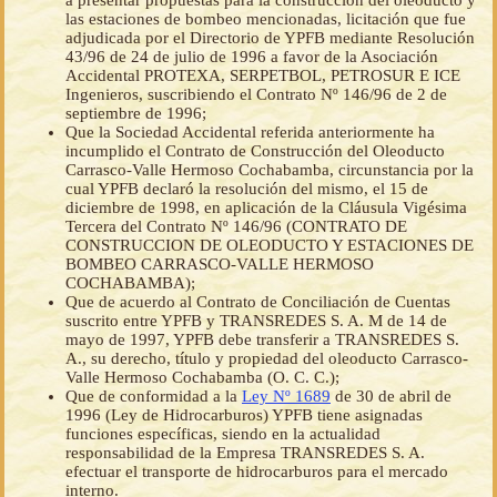
a presentar propuestas para la construcción del oleoducto y
las estaciones de bombeo mencionadas, licitación que fue
adjudicada por el Directorio de YPFB mediante Resolución
43/96 de 24 de julio de 1996 a favor de la Asociación
Accidental PROTEXA, SERPETBOL, PETROSUR E ICE
Ingenieros, suscribiendo el Contrato Nº 146/96 de 2 de
septiembre de 1996;
Que la Sociedad Accidental referida anteriormente ha
incumplido el Contrato de Construcción del Oleoducto
Carrasco-Valle Hermoso Cochabamba, circunstancia por la
cual YPFB declaró la resolución del mismo, el 15 de
diciembre de 1998, en aplicación de la Cláusula Vigésima
Tercera del Contrato Nº 146/96 (CONTRATO DE
CONSTRUCCION DE OLEODUCTO Y ESTACIONES DE
BOMBEO CARRASCO-VALLE HERMOSO
COCHABAMBA);
Que de acuerdo al Contrato de Conciliación de Cuentas
suscrito entre YPFB y TRANSREDES S. A. M de 14 de
mayo de 1997, YPFB debe transferir a TRANSREDES S.
A., su derecho, título y propiedad del oleoducto Carrasco-
Valle Hermoso Cochabamba (O. C. C.);
Que de conformidad a la
Ley Nº 1689
de 30 de abril de
1996 (Ley de Hidrocarburos) YPFB tiene asignadas
funciones específicas, siendo en la actualidad
responsabilidad de la Empresa TRANSREDES S. A.
efectuar el transporte de hidrocarburos para el mercado
interno.