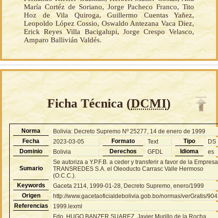
María Cortéz de Soriano, Jorge Pacheco Franco, Tito
Hoz de Vila Quiroga, Guillermo Cuentas Yañez,
Leopoldo López Cossio, Oswaldo Antezana Vaca Diez,
Erick Reyes Villa Bacigalupi, Jorge Crespo Velasco,
Amparo Ballivián Valdés.
Ficha Técnica (
DCMI
)
Norma
Bolivia: Decreto Supremo Nº 25277, 14 de enero de 1999
Fecha
Formato
Tipo
2023-03-05
Text
DS
Dominio
Derechos
Idioma
Bolivia
GFDL
es
Se autoriza a Y.P.F.B. a ceder y transferir a favor de la Empres
Sumario
TRANSREDES S.A. el Oleoducto Carrasc Valle Hermoso
(O.C.C.).
Keywords
Gaceta 2114, 1999-01-28, Decreto Supremo, enero/1999
Origen
http://www.gacetaoficialdebolivia.gob.bo/normas/verGratis/90
Referencias
1999.lexml
Fdo. HUGO BANZER SUAREZ, Javier Murillo de la Rocha,