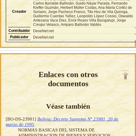
Carlos Iturralde Ballivián, Guido Náyar Parada, Fernando
Kieffer Guzmán, Herbert Müller Costas, Ana María Cortéz de
Creador
Soriano, Jorge Pacheco Franco, Tito Hoz de Vila Quiroga,
Guillermo Cuentas Yañez, Leopoldo López Cossio, Oswaldo
Antezana Vaca Diez, Erick Reyes Villa Bacigalupi, Jorge
Crespo Velasco, Amparo Ballivián Valdés.
Contribuidor
DeveNet.net
Publicador
DeveNet.net
Enlaces con otros
documentos
Véase también
[BO-DS-23981]
Bolivia: Decreto Supremo Nº 23981, 20 de
marzo de 1995
NORMAS BASICAS DEL SISTEMA DE
ADMINISTRACION DE BIENES Y SERVICIOS.