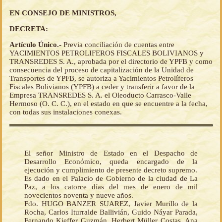
EN CONSEJO DE MINISTROS,
DECRETA:
Artículo Único.-
Previa conciliación de cuentas entre
YACIMIENTOS PETROLIFEROS FISCALES BOLIVIANOS y
TRANSREDES S. A., aprobada por el directorio de YPFB y como
consecuencia del proceso de capitalización de la Unidad de
Transportes de YPFB, se autoriza a Yacimientos Petrolíferos
Fiscales Bolivianos (YPFB) a ceder y transferir a favor de la
Empresa TRANSREDES S. A. el Oleoducto Carrasco-Valle
Hermoso (O. C. C.), en el estado en que se encuentre a la fecha,
con todas sus instalaciones conexas.
El señor Ministro de Estado en el Despacho de
Desarrollo Económico, queda encargado de la
ejecución y cumplimiento de presente decreto supremo.
Es dado en el Palacio de Gobierno de la ciudad de La
Paz, a los catorce días del mes de enero de mil
novecientos noventa y nueve años.
Fdo. HUGO BANZER SUAREZ, Javier Murillo de la
Rocha, Carlos Iturralde Ballivián, Guido Náyar Parada,
Fernando Kieffer Guzmán, Herbert Müller Costas, Ana