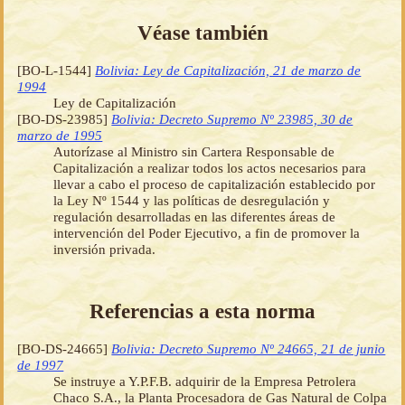
Véase también
[BO-L-1544]
Bolivia: Ley de Capitalización, 21 de marzo de
1994
Ley de Capitalización
[BO-DS-23985]
Bolivia: Decreto Supremo Nº 23985, 30 de
marzo de 1995
Autorízase al Ministro sin Cartera Responsable de
Capitalización a realizar todos los actos necesarios para
llevar a cabo el proceso de capitalización establecido por
la Ley Nº 1544 y las políticas de desregulación y
regulación desarrolladas en las diferentes áreas de
intervención del Poder Ejecutivo, a fin de promover la
inversión privada.
Referencias a esta norma
[BO-DS-24665]
Bolivia: Decreto Supremo Nº 24665, 21 de junio
de 1997
Se instruye a Y.P.F.B. adquirir de la Empresa Petrolera
Chaco S.A., la Planta Procesadora de Gas Natural de Colpa