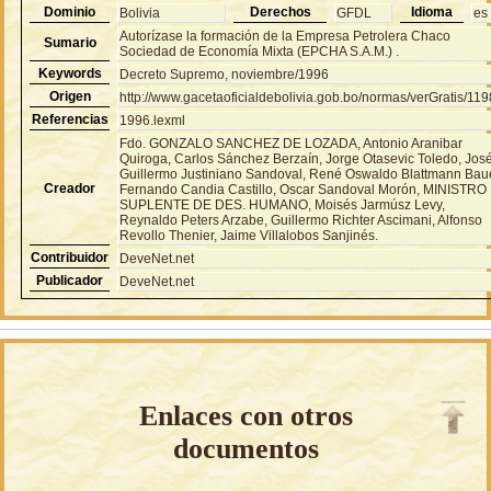
Dominio
Derechos
Idioma
Bolivia
GFDL
es
Autorízase la formación de la Empresa Petrolera Chaco
Sumario
Sociedad de Economía Mixta (EPCHA S.A.M.) .
Keywords
Decreto Supremo, noviembre/1996
Origen
http://www.gacetaoficialdebolivia.gob.bo/normas/verGratis/11
Referencias
1996.lexml
Fdo. GONZALO SANCHEZ DE LOZADA, Antonio Aranibar
Quiroga, Carlos Sánchez Berzaín, Jorge Otasevic Toledo, Jos
Guillermo Justiniano Sandoval, René Oswaldo Blattmann Baue
Creador
Fernando Candia Castillo, Oscar Sandoval Morón, MINISTRO
SUPLENTE DE DES. HUMANO, Moisés Jarmúsz Levy,
Reynaldo Peters Arzabe, Guillermo Richter Ascimani, Alfonso
Revollo Thenier, Jaime Villalobos Sanjinés.
Contribuidor
DeveNet.net
Publicador
DeveNet.net
Enlaces con otros
documentos