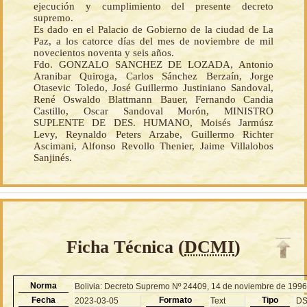
ejecución y cumplimiento del presente decreto
supremo.
Es dado en el Palacio de Gobierno de la ciudad de La
Paz, a los catorce días del mes de noviembre de mil
novecientos noventa y seis años.
Fdo. GONZALO SANCHEZ DE LOZADA, Antonio
Aranibar Quiroga, Carlos Sánchez Berzaín, Jorge
Otasevic Toledo, José Guillermo Justiniano Sandoval,
René Oswaldo Blattmann Bauer, Fernando Candia
Castillo, Oscar Sandoval Morón, MINISTRO
SUPLENTE DE DES. HUMANO, Moisés Jarmúsz
Levy, Reynaldo Peters Arzabe, Guillermo Richter
Ascimani, Alfonso Revollo Thenier, Jaime Villalobos
Sanjinés.
Ficha Técnica (
DCMI
)
Norma
Bolivia: Decreto Supremo Nº 24409, 14 de noviembre de 199
Fecha
Formato
Tipo
2023-03-05
Text
D