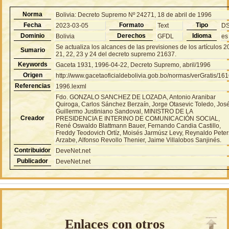
Norma
Bolivia: Decreto Supremo Nº 24271, 18 de abril de 1996
Fecha
Formato
Tipo
2023-03-05
Text
D
Dominio
Derechos
Idioma
Bolivia
GFDL
es
Se actualiza los alcances de las previsiones de los artículos 2
Sumario
21, 22, 23 y 24 del decreto supremo 21637.
Keywords
Gaceta 1931, 1996-04-22, Decreto Supremo, abril/1996
Origen
http://www.gacetaoficialdebolivia.gob.bo/normas/verGratis/16
Referencias
1996.lexml
Fdo. GONZALO SANCHEZ DE LOZADA, Antonio Aranibar
Quiroga, Carlos Sánchez Berzaín, Jorge Otasevic Toledo, Jos
Guillermo Justiniano Sandoval, MINISTRO DE LA
Creador
PRESIDENCIA E INTERINO DE COMUNICACIÓN SOCIAL,
René Oswaldo Blattmann Bauer, Fernando Candia Castillo,
Freddy Teodovich Ortíz, Moisés Jarmúsz Levy, Reynaldo Peter
Arzabe, Alfonso Revollo Thenier, Jaime Villalobos Sanjinés.
Contribuidor
DeveNet.net
Publicador
DeveNet.net
Enlaces con otros