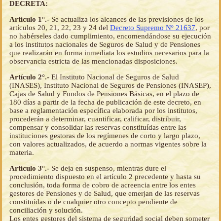
DECRETA:
Artículo 1°.-
Se actualiza los alcances de las previsiones de los
artículos 20, 21, 22, 23 y 24 del
Decreto Supremo Nº 21637
, por
no habérseles dado cumplimiento, encomendándose su ejecución
a los institutos nacionales de Seguros de Salud y de Pensiones
que realizarán en forma inmediata los estudios necesarios para la
observancia estricta de las mencionadas disposiciones.
Artículo 2°.-
El Instituto Nacional de Seguros de Salud
(INASES), Instituto Nacional de Seguros de Pensiones (INASEP),
Cajas de Salud y Fondos de Pensiones Básicas, en el plazo de
180 días a partir de la fecha de publicación de este decreto, en
base a reglamentación específica elaborada por los institutos,
procederán a determinar, cuantificar, calificar, distribuir,
compensar y consolidar las reservas constituídas entre las
instituciones gestoras de los regímenes de corto y largo plazo,
con valores actualizados, de acuerdo a normas vigentes sobre la
materia.
Artículo 3°.-
Se deja en suspenso, mientras dure el
procedimiento dispuesto en el artículo 2 precedente y hasta su
conclusión, toda forma de cobro de acreencia entre los entes
gestores de Pensiones y de Salud, que emerjan de las reservas
constituídas o de cualquier otro concepto pendiente de
conciliación y solución.
Los entes gestores del sistema de seguridad social deben someter