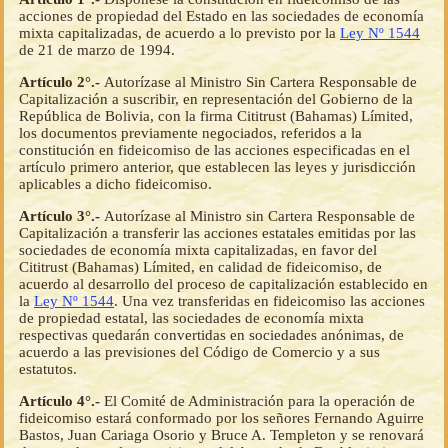
acciones de propiedad del Estado en las sociedades de economía
mixta capitalizadas, de acuerdo a lo previsto por la
Ley Nº 1544
de 21 de marzo de 1994.
Artículo 2°.-
Autorízase al Ministro Sin Cartera Responsable de
Capitalización a suscribir, en representación del Gobierno de la
República de Bolivia, con la firma Cititrust (Bahamas) Límited,
los documentos previamente negociados, referidos a la
constitución en fideicomiso de las acciones especificadas en el
artículo primero anterior, que establecen las leyes y jurisdicción
aplicables a dicho fideicomiso.
Artículo 3°.-
Autorízase al Ministro sin Cartera Responsable de
Capitalización a transferir las acciones estatales emitidas por las
sociedades de economía mixta capitalizadas, en favor del
Cititrust (Bahamas) Límited, en calidad de fideicomiso, de
acuerdo al desarrollo del proceso de capitalización establecido en
la
Ley Nº 1544
. Una vez transferidas en fideicomiso las acciones
de propiedad estatal, las sociedades de economía mixta
respectivas quedarán convertidas en sociedades anónimas, de
acuerdo a las previsiones del Código de Comercio y a sus
estatutos.
Artículo 4°.-
El Comité de Administración para la operación de
fideicomiso estará conformado por los señores Fernando Aguirre
Bastos, Juan Cariaga Osorio y Bruce A. Templeton y se renovará