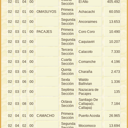
02
01
04
00
El Alto
405.492
Sección
Primera
02
02
01
00
OMASUYOS
Achacachi
60.050
Sección
Segunda
02
02
02
00
Ancoraimes
13.653
Sección
Primera
02
03
01
00
PACAJES
Coro Coro
10.490
Sección
Segunda
02
03
02
00
Caquiaviri
10.207
Sección
Tercera
02
03
03
00
Calacoto
7.330
Sección
Cuarta
02
03
04
00
Comanche
4.196
Sección
Quinta
02
03
05
00
Charaña
2.473
Sección
Sexta
Waldo
02
03
06
00
1.336
Sección
Ballivian
Septima
Nazacara de
02
03
07
00
135
Sección
Pacajes
Santiago De
Octava
02
03
08
00
Callapa(c.
7.184
Sección
Callapa)
Primera
02
04
01
00
CAMACHO
Puerto Acosta
26.965
Sección
Segunda
02
04
02
00
Mocomoco
13.694
Sección