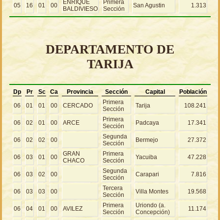
ENRIQUE
Primera
05
16
01
00
San Agustin
1.313
BALDIVIESO
Sección
DEPARTAMENTO DE
TARIJA
Dp
Pr
Sc
Ca
Provincia
Sección
Capital
Población
Primera
06
01
01
00
CERCADO
Tarija
108.241
Sección
Primera
06
02
01
00
ARCE
Padcaya
17.341
Sección
Segunda
06
02
02
00
Bermejo
27.372
Sección
GRAN
Primera
06
03
01
00
Yacuiba
47.228
CHACO
Sección
Segunda
06
03
02
00
Carapari
7.816
Sección
Tercera
06
03
03
00
Villa Montes
19.568
Sección
Primera
Uriondo (a.
06
04
01
00
AVILEZ
11.174
Sección
Concepción)