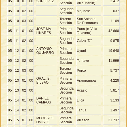
05
10
01
00
SUR LIPEZ
2.412
Sección
Villa Martín)
Segunda
05
10
02
00
Mojinete
637
Sección
Tercera
San Antonio
05
10
03
00
1.109
Sección
De Esmoruco
JOSE MA.
Primera
Puna (c. Villa
05
11
01
00
42.660
LINARES
Sección
Talavera)
Segunda
05
11
02
00
Caiza "D"
9.875
Sección
ANTONIO
Primera
05
12
01
00
Uyuni
19.648
QUIJARRO
Sección
Segunda
05
12
02
00
Tomave
11.999
Sección
Tercera
05
12
03
00
Porco
5.737
Sección
GRAL. B.
Primera
05
13
01
00
Arampampa
4.228
BILBAO
Sección
Segunda
05
13
02
00
Acasio
5.817
Sección
DANIEL
Primera
05
14
01
00
Llica
3.133
CAMPOS
Sección
Segunda
05
14
02
00
Tahua
1.497
Sección
MODESTO
Primera
05
15
01
00
Villazon
31.737
OMISTE
Sección