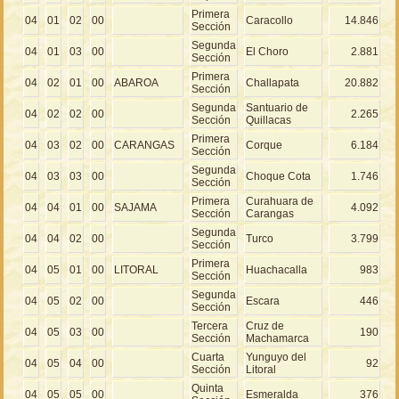
Primera
04
01
02
00
Caracollo
14.846
Sección
Segunda
04
01
03
00
El Choro
2.881
Sección
Primera
04
02
01
00
ABAROA
Challapata
20.882
Sección
Segunda
Santuario de
04
02
02
00
2.265
Sección
Quillacas
Primera
04
03
02
00
CARANGAS
Corque
6.184
Sección
Segunda
04
03
03
00
Choque Cota
1.746
Sección
Primera
Curahuara de
04
04
01
00
SAJAMA
4.092
Sección
Carangas
Segunda
04
04
02
00
Turco
3.799
Sección
Primera
04
05
01
00
LITORAL
Huachacalla
983
Sección
Segunda
04
05
02
00
Escara
446
Sección
Tercera
Cruz de
04
05
03
00
190
Sección
Machamarca
Cuarta
Yunguyo del
04
05
04
00
92
Sección
Litoral
Quinta
04
05
05
00
Esmeralda
376