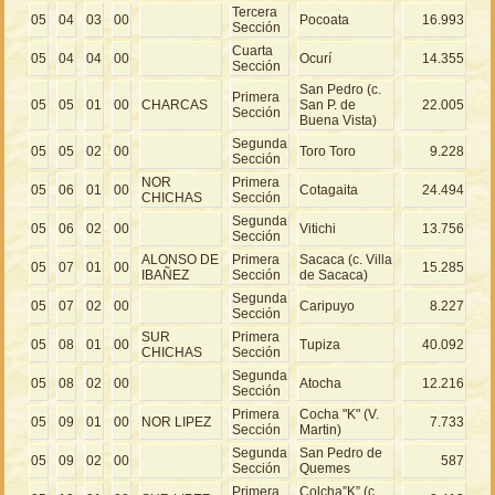
Tercera
05
04
03
00
Pocoata
16.993
Sección
Cuarta
05
04
04
00
Ocurí
14.355
Sección
San Pedro (c.
Primera
05
05
01
00
CHARCAS
San P. de
22.005
Sección
Buena Vista)
Segunda
05
05
02
00
Toro Toro
9.228
Sección
NOR
Primera
05
06
01
00
Cotagaita
24.494
CHICHAS
Sección
Segunda
05
06
02
00
Vitichi
13.756
Sección
ALONSO DE
Primera
Sacaca (c. Villa
05
07
01
00
15.285
IBAÑEZ
Sección
de Sacaca)
Segunda
05
07
02
00
Caripuyo
8.227
Sección
SUR
Primera
05
08
01
00
Tupiza
40.092
CHICHAS
Sección
Segunda
05
08
02
00
Atocha
12.216
Sección
Primera
Cocha "K" (V.
05
09
01
00
NOR LIPEZ
7.733
Sección
Martin)
Segunda
San Pedro de
05
09
02
00
587
Sección
Quemes
Primera
Colcha”K” (c.