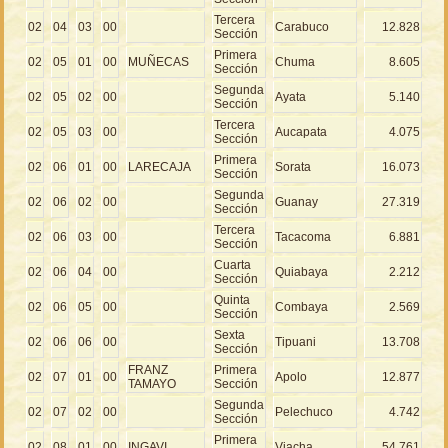
Tercera
02
04
03
00
Carabuco
12.828
Sección
Primera
02
05
01
00
MUÑECAS
Chuma
8.605
Sección
Segunda
02
05
02
00
Ayata
5.140
Sección
Tercera
02
05
03
00
Aucapata
4.075
Sección
Primera
02
06
01
00
LARECAJA
Sorata
16.073
Sección
Segunda
02
06
02
00
Guanay
27.319
Sección
Tercera
02
06
03
00
Tacacoma
6.881
Sección
Cuarta
02
06
04
00
Quiabaya
2.212
Sección
Quinta
02
06
05
00
Combaya
2.569
Sección
Sexta
02
06
06
00
Tipuani
13.708
Sección
FRANZ
Primera
02
07
01
00
Apolo
12.877
TAMAYO
Sección
Segunda
02
07
02
00
Pelechuco
4.742
Sección
Primera
02
08
01
00
INGAVI
Viacha
54.761