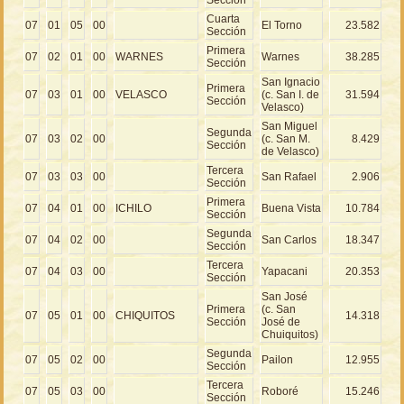
Cuarta
07
01
05
00
El Torno
23.582
Sección
Primera
07
02
01
00
WARNES
Warnes
38.285
Sección
San Ignacio
Primera
07
03
01
00
VELASCO
(c. San I. de
31.594
Sección
Velasco)
San Miguel
Segunda
07
03
02
00
(c. San M.
8.429
Sección
de Velasco)
Tercera
07
03
03
00
San Rafael
2.906
Sección
Primera
07
04
01
00
ICHILO
Buena Vista
10.784
Sección
Segunda
07
04
02
00
San Carlos
18.347
Sección
Tercera
07
04
03
00
Yapacani
20.353
Sección
San José
Primera
(c. San
07
05
01
00
CHIQUITOS
14.318
Sección
José de
Chuiquitos)
Segunda
07
05
02
00
Pailon
12.955
Sección
Tercera
07
05
03
00
Roboré
15.246
Sección