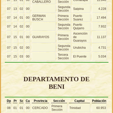
CABALLERO
Sección
Segunda
07
13
02
00
Saipina
4.228
Sección
GERMAN
Primera
Puerto
07
14
01
00
17.494
BUSCH
Sección
Suarez
Segunda
Puerto
07
14
02
00
7.932
Sección
Quijarro
Ascención
Primera
07
15
01
00
GUARAYOS
de
11.137
Sección
Guarayos
Segunda
07
15
02
00
Urubicha
4.731
Sección
Tercera
07
15
03
00
El Puente
5.034
Sección
DEPARTAMENTO DE
BENI
Dp
Pr
Sc
Ca
Provincia
Sección
Capital
Población
Primera
08
01
01
00
CERCADO
Trinidad
60.953
Sección