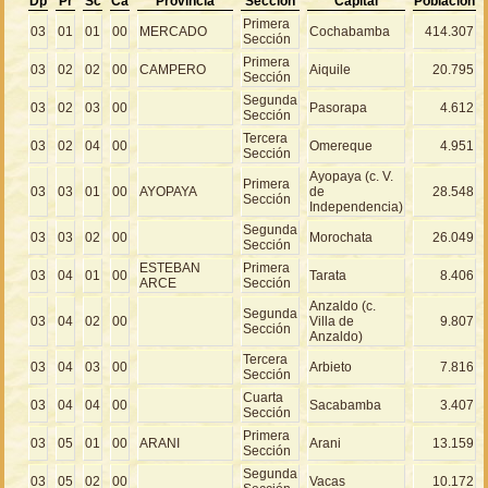
Dp
Pr
Sc
Ca
Provincia
Sección
Capital
Población
Primera
03
01
01
00
MERCADO
Cochabamba
414.307
Sección
Primera
03
02
02
00
CAMPERO
Aiquile
20.795
Sección
Segunda
03
02
03
00
Pasorapa
4.612
Sección
Tercera
03
02
04
00
Omereque
4.951
Sección
Ayopaya (c. V.
Primera
03
03
01
00
AYOPAYA
de
28.548
Sección
Independencia)
Segunda
03
03
02
00
Morochata
26.049
Sección
ESTEBAN
Primera
03
04
01
00
Tarata
8.406
ARCE
Sección
Anzaldo (c.
Segunda
03
04
02
00
Villa de
9.807
Sección
Anzaldo)
Tercera
03
04
03
00
Arbieto
7.816
Sección
Cuarta
03
04
04
00
Sacabamba
3.407
Sección
Primera
03
05
01
00
ARANI
Arani
13.159
Sección
Segunda
03
05
02
00
Vacas
10.172