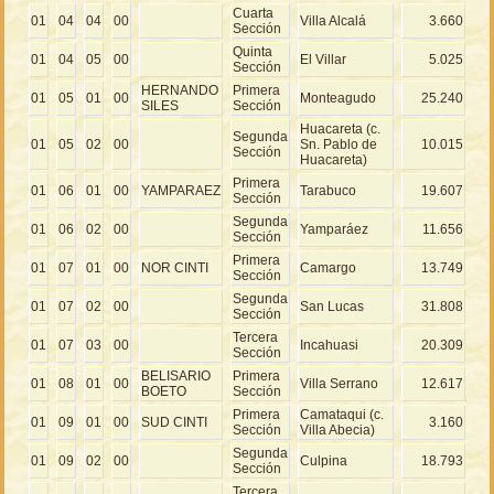
Cuarta
01
04
04
00
Villa Alcalá
3.660
Sección
Quinta
01
04
05
00
El Villar
5.025
Sección
HERNANDO
Primera
01
05
01
00
Monteagudo
25.240
SILES
Sección
Huacareta (c.
Segunda
01
05
02
00
Sn. Pablo de
10.015
Sección
Huacareta)
Primera
01
06
01
00
YAMPARAEZ
Tarabuco
19.607
Sección
Segunda
01
06
02
00
Yamparáez
11.656
Sección
Primera
01
07
01
00
NOR CINTI
Camargo
13.749
Sección
Segunda
01
07
02
00
San Lucas
31.808
Sección
Tercera
01
07
03
00
Incahuasi
20.309
Sección
BELISARIO
Primera
01
08
01
00
Villa Serrano
12.617
BOETO
Sección
Primera
Camataqui (c.
01
09
01
00
SUD CINTI
3.160
Sección
Villa Abecia)
Segunda
01
09
02
00
Culpina
18.793
Sección
Tercera