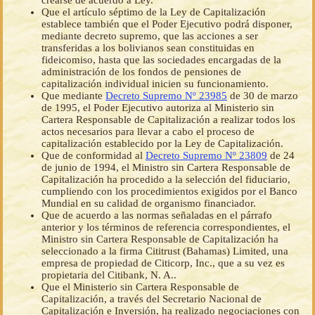
crearse de acuerdo a Ley.
Que el artículo séptimo de la Ley de Capitalización
establece también que el Poder Ejecutivo podrá disponer,
mediante decreto supremo, que las acciones a ser
transferidas a los bolivianos sean constituidas en
fideicomiso, hasta que las sociedades encargadas de la
administración de los fondos de pensiones de
capitalización individual inicien su funcionamiento.
Que mediante
Decreto Supremo Nº 23985
de 30 de marzo
de 1995, el Poder Ejecutivo autoriza al Ministerio sin
Cartera Responsable de Capitalización a realizar todos los
actos necesarios para llevar a cabo el proceso de
capitalización establecido por la Ley de Capitalización.
Que de conformidad al
Decreto Supremo Nº 23809
de 24
de junio de 1994, el Ministro sin Cartera Responsable de
Capitalización ha procedido a la selección del fiduciario,
cumpliendo con los procedimientos exigidos por el Banco
Mundial en su calidad de organismo financiador.
Que de acuerdo a las normas señaladas en el párrafo
anterior y los términos de referencia correspondientes, el
Ministro sin Cartera Responsable de Capitalización ha
seleccionado a la firma Cititrust (Bahamas) Limited, una
empresa de propiedad de Citicorp, Inc., que a su vez es
propietaria del Citibank, N. A..
Que el Ministerio sin Cartera Responsable de
Capitalización, a través del Secretario Nacional de
Capitalización e Inversión, ha realizado negociaciones con