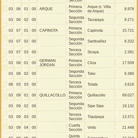
Sección
Primera
Arque (c. Villa
03
06
01
00
ARQUE
8.978
Sección
de Arque)
Segunda
03
06
02
00
Tacopaya
9.271
Sección
Primera
03
07
01
00
CAPINOTA
Capinota
15.721
Sección
Segunda
03
07
02
00
Santivañez
6.332
Sección
Tercera
03
07
03
00
Sicaya
2.391
Sección
GERMAN
Primera
03
08
01
00
Cliza
17.509
JORDAN
Sección
Segunda
03
08
02
00
Toko
6.380
Sección
Tercera
08
03
03
00
Tolata
3.616
Sección
Primera
03
09
01
00
QUILLACOLLO
Quillacollo
69.027
Sección
Segunda
03
09
02
00
Sipe Sipe
19.132
Sección
Tercera
03
09
03
00
Tiquipaya
13.371
Sección
Cuarta
03
09
04
00
Vinto
21.448
Sección
Quinta