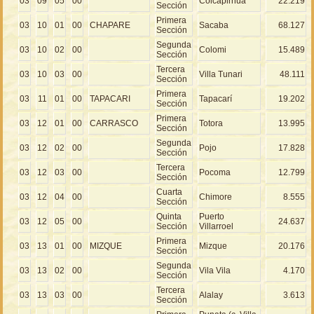
03
09
05
00
Colcapirhua
22.219
Sección
Primera
03
10
01
00
CHAPARE
Sacaba
68.127
Sección
Segunda
03
10
02
00
Colomi
15.489
Sección
Tercera
03
10
03
00
Villa Tunari
48.111
Sección
Primera
03
11
01
00
TAPACARI
Tapacarí
19.202
Sección
Primera
03
12
01
00
CARRASCO
Totora
13.995
Sección
Segunda
03
12
02
00
Pojo
17.828
Sección
Tercera
03
12
03
00
Pocoma
12.799
Sección
Cuarta
03
12
04
00
Chimore
8.555
Sección
Quinta
Puerto
03
12
05
00
24.637
Sección
Villarroel
Primera
03
13
01
00
MIZQUE
Mizque
20.176
Sección
Segunda
03
13
02
00
Vila Vila
4.170
Sección
Tercera
03
13
03
00
Alalay
3.613
Sección