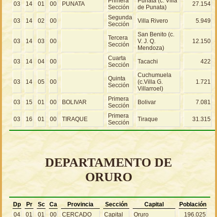
Primera
Punata (c. Villa
03
14
01
00
PUNATA
27.154
Sección
de Punata)
Segunda
03
14
02
00
Villa Rivero
5.949
Sección
San Benito (c.
Tercera
03
14
03
00
V. J. Q.
12.150
Sección
Mendoza)
Cuarta
03
14
04
00
Tacachi
422
Sección
Cuchumuela
Quinta
03
14
05
00
(c.Villa G.
1.721
Sección
Villarroel)
Primera
03
15
01
00
BOLIVAR
Bolivar
7.081
Sección
Primera
03
16
01
00
TIRAQUE
Tiraque
31.315
Sección
DEPARTAMENTO DE
ORURO
Dp
Pr
Sc
Ca
Provincia
Sección
Capital
Población
04
01
01
00
CERCADO
Capital
Oruro
196.025