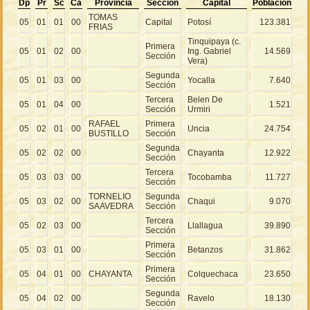
Dp
Pr
Sc
Ca
Provincia
Sección
Capital
Población
TOMAS
05
01
01
00
Capital
Potosí
123.381
FRIAS
Tinquipaya (c.
Primera
05
01
02
00
Ing. Gabriel
14.569
Sección
Vera)
Segunda
05
01
03
00
Yocalla
7.640
Sección
Tercera
Belen De
05
01
04
00
1.521
Sección
Urmiri
RAFAEL
Primera
05
02
01
00
Uncia
24.754
BUSTILLO
Sección
Segunda
05
02
02
00
Chayanta
12.922
Sección
Tercera
05
03
03
00
Tocobamba
11.727
Sección
TORNELIO
Segunda
05
03
02
00
Chaqui
9.070
SAAVEDRA
Sección
Tercera
05
02
03
00
Llallagua
39.890
Sección
Primera
05
03
01
00
Betanzos
31.862
Sección
Primera
05
04
01
00
CHAYANTA
Colquechaca
23.650
Sección
Segunda
05
04
02
00
Ravelo
18.130
Sección