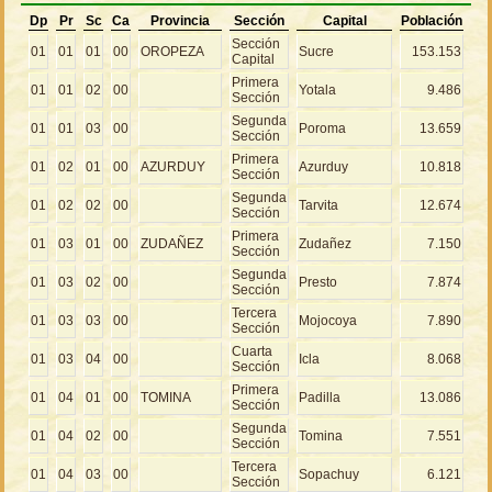
Dp
Pr
Sc
Ca
Provincia
Sección
Capital
Población
Sección
01
01
01
00
OROPEZA
Sucre
153.153
Capital
Primera
01
01
02
00
Yotala
9.486
Sección
Segunda
01
01
03
00
Poroma
13.659
Sección
Primera
01
02
01
00
AZURDUY
Azurduy
10.818
Sección
Segunda
01
02
02
00
Tarvita
12.674
Sección
Primera
01
03
01
00
ZUDAÑEZ
Zudañez
7.150
Sección
Segunda
01
03
02
00
Presto
7.874
Sección
Tercera
01
03
03
00
Mojocoya
7.890
Sección
Cuarta
01
03
04
00
Icla
8.068
Sección
Primera
01
04
01
00
TOMINA
Padilla
13.086
Sección
Segunda
01
04
02
00
Tomina
7.551
Sección
Tercera
01
04
03
00
Sopachuy
6.121
Sección