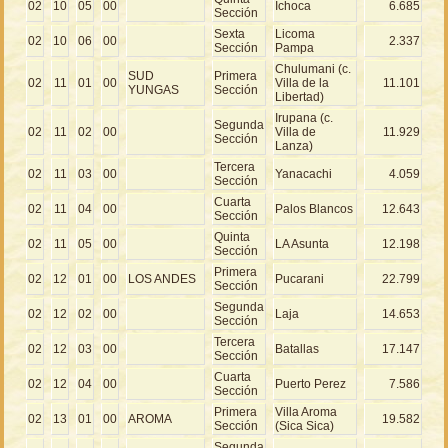
02
10
05
00
Ichoca
6.685
Sección
Sexta
Licoma
02
10
06
00
2.337
Sección
Pampa
Chulumani (c.
SUD
Primera
02
11
01
00
Villa de la
11.101
YUNGAS
Sección
Libertad)
Irupana (c.
Segunda
02
11
02
00
Villa de
11.929
Sección
Lanza)
Tercera
02
11
03
00
Yanacachi
4.059
Sección
Cuarta
02
11
04
00
Palos Blancos
12.643
Sección
Quinta
02
11
05
00
LA Asunta
12.198
Sección
Primera
02
12
01
00
LOS ANDES
Pucarani
22.799
Sección
Segunda
02
12
02
00
Laja
14.653
Sección
Tercera
02
12
03
00
Batallas
17.147
Sección
Cuarta
02
12
04
00
Puerto Perez
7.586
Sección
Primera
Villa Aroma
02
13
01
00
AROMA
19.582
Sección
(Sica Sica)
Segunda