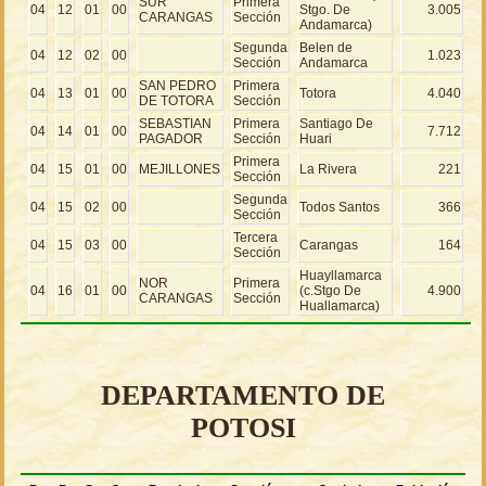
SUR
Primera
04
12
01
00
Stgo. De
3.005
CARANGAS
Sección
Andamarca)
Segunda
Belen de
04
12
02
00
1.023
Sección
Andamarca
SAN PEDRO
Primera
04
13
01
00
Totora
4.040
DE TOTORA
Sección
SEBASTIAN
Primera
Santiago De
04
14
01
00
7.712
PAGADOR
Sección
Huari
Primera
04
15
01
00
MEJILLONES
La Rivera
221
Sección
Segunda
04
15
02
00
Todos Santos
366
Sección
Tercera
04
15
03
00
Carangas
164
Sección
Huayllamarca
NOR
Primera
04
16
01
00
(c.Stgo De
4.900
CARANGAS
Sección
Huallamarca)
DEPARTAMENTO DE
POTOSI