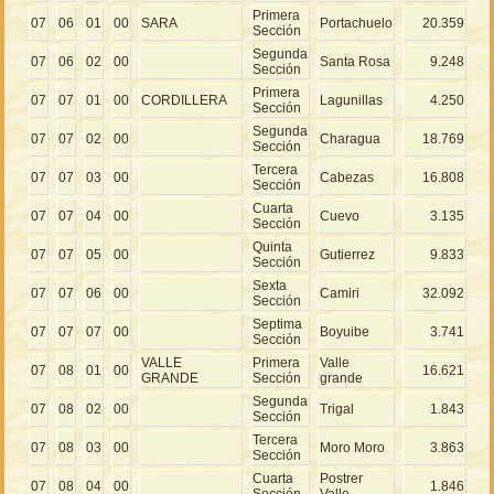
Primera
07
06
01
00
SARA
Portachuelo
20.359
Sección
Segunda
07
06
02
00
Santa Rosa
9.248
Sección
Primera
07
07
01
00
CORDILLERA
Lagunillas
4.250
Sección
Segunda
07
07
02
00
Charagua
18.769
Sección
Tercera
07
07
03
00
Cabezas
16.808
Sección
Cuarta
07
07
04
00
Cuevo
3.135
Sección
Quinta
07
07
05
00
Gutierrez
9.833
Sección
Sexta
07
07
06
00
Camiri
32.092
Sección
Septima
07
07
07
00
Boyuibe
3.741
Sección
VALLE
Primera
Valle
07
08
01
00
16.621
GRANDE
Sección
grande
Segunda
07
08
02
00
Trigal
1.843
Sección
Tercera
07
08
03
00
Moro Moro
3.863
Sección
Cuarta
Postrer
07
08
04
00
1.846
Sección
Valle