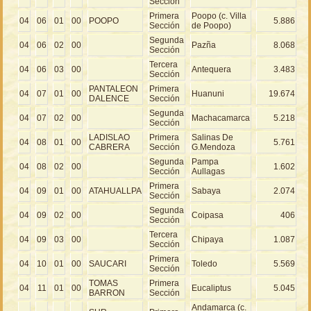
Sección
Primera
Poopo (c. Villa
04
06
01
00
POOPO
5.886
Sección
de Poopo)
Segunda
04
06
02
00
Pazña
8.068
Sección
Tercera
04
06
03
00
Antequera
3.483
Sección
PANTALEON
Primera
04
07
01
00
Huanuni
19.674
DALENCE
Sección
Segunda
04
07
02
00
Machacamarca
5.218
Sección
LADISLAO
Primera
Salinas De
04
08
01
00
5.761
CABRERA
Sección
G.Mendoza
Segunda
Pampa
04
08
02
00
1.602
Sección
Aullagas
Primera
04
09
01
00
ATAHUALLPA
Sabaya
2.074
Sección
Segunda
04
09
02
00
Coipasa
406
Sección
Tercera
04
09
03
00
Chipaya
1.087
Sección
Primera
04
10
01
00
SAUCARI
Toledo
5.569
Sección
TOMAS
Primera
04
11
01
00
Eucaliptus
5.045
BARRON
Sección
Andamarca (c.