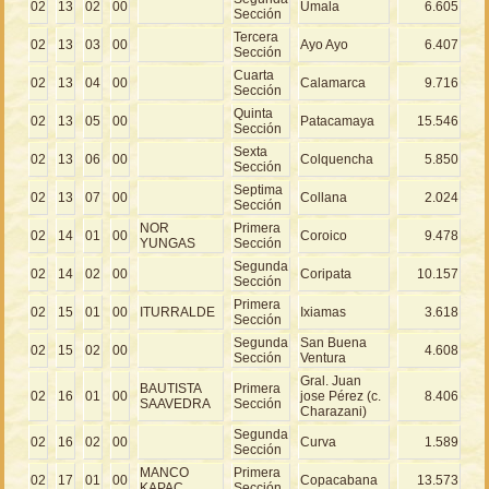
02
13
02
00
Umala
6.605
Sección
Tercera
02
13
03
00
Ayo Ayo
6.407
Sección
Cuarta
02
13
04
00
Calamarca
9.716
Sección
Quinta
02
13
05
00
Patacamaya
15.546
Sección
Sexta
02
13
06
00
Colquencha
5.850
Sección
Septima
02
13
07
00
Collana
2.024
Sección
NOR
Primera
02
14
01
00
Coroico
9.478
YUNGAS
Sección
Segunda
02
14
02
00
Coripata
10.157
Sección
Primera
02
15
01
00
ITURRALDE
Ixiamas
3.618
Sección
Segunda
San Buena
02
15
02
00
4.608
Sección
Ventura
Gral. Juan
BAUTISTA
Primera
02
16
01
00
jose Pérez (c.
8.406
SAAVEDRA
Sección
Charazani)
Segunda
02
16
02
00
Curva
1.589
Sección
MANCO
Primera
02
17
01
00
Copacabana
13.573
KAPAC
Sección