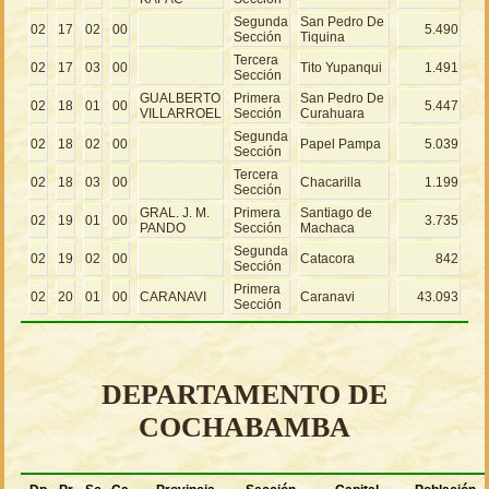
Segunda
San Pedro De
02
17
02
00
5.490
Sección
Tiquina
Tercera
02
17
03
00
Tito Yupanqui
1.491
Sección
GUALBERTO
Primera
San Pedro De
02
18
01
00
5.447
VILLARROEL
Sección
Curahuara
Segunda
02
18
02
00
Papel Pampa
5.039
Sección
Tercera
02
18
03
00
Chacarilla
1.199
Sección
GRAL. J. M.
Primera
Santiago de
02
19
01
00
3.735
PANDO
Sección
Machaca
Segunda
02
19
02
00
Catacora
842
Sección
Primera
02
20
01
00
CARANAVI
Caranavi
43.093
Sección
DEPARTAMENTO DE
COCHABAMBA