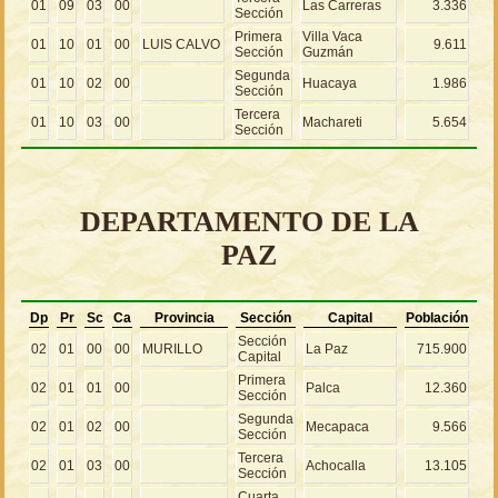
01
09
03
00
Las Carreras
3.336
Sección
Primera
Villa Vaca
01
10
01
00
LUIS CALVO
9.611
Sección
Guzmán
Segunda
01
10
02
00
Huacaya
1.986
Sección
Tercera
01
10
03
00
Machareti
5.654
Sección
DEPARTAMENTO DE LA
PAZ
Dp
Pr
Sc
Ca
Provincia
Sección
Capital
Población
Sección
02
01
00
00
MURILLO
La Paz
715.900
Capital
Primera
02
01
01
00
Palca
12.360
Sección
Segunda
02
01
02
00
Mecapaca
9.566
Sección
Tercera
02
01
03
00
Achocalla
13.105
Sección
Cuarta