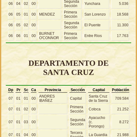
Segunda
06
04
02
00
Yunchara
5.036
Sección
Primera
06
05
01
00
MENDEZ
San Lorenzo
18.568
Sección
Segunda
06
05
02
00
El Puente
11.300
Sección
BURNET
Primera
06
06
01
00
Entre Rios
17.763
O'CONNOR
Sección
DEPARTAMENTO DE
SANTA CRUZ
Dp
Pr
Sc
Ca
Provincia
Sección
Capital
Población
ANDRES
Santa Cruz
07
01
01
00
Capital
709.584
IBAÑEZ
de la Sierra
Primera
07
01
02
00
Cotoca
21.252
Sección
Ayacucho
Segunda
07
01
03
00
(c.
8.272
Sección
Porongo)
Tercera
07
01
04
00
La Guardia
21.988
Sección