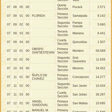
Quinta
07
08
05
00
Pucará
2.571
Sección
Primera
07
09
01
00
FLORIDA
Samaipata
9.142
Sección
Segunda
Pampa
07
09
02
00
5.660
Sección
Grande
Tercera
07
09
03
00
Mairana
6.441
Sección
Cuarta
07
09
04
00
Quirusillas
1.507
Sección
OBISPO
Primera
07
10
01
00
Montero
58.569
SANTIESTEVAN
Sección
Segunda
Gral.
07
10
02
00
11.639
Sección
Saavedra
Tercera
07
10
03
00
Mineros
34.452
Sección
ÑUFLO DE
Primera
07
11
01
00
Concepcion
14.277
CHAVEZ
Sección
Segunda
07
11
02
00
San Javier
10.434
Sección
Cuarta
07
11
03
00
San Julian
36.297
Sección
ANGEL
Primera
07
12
01
00
San Matias
10.695
SANDOVAL
Sección
MANUEL M.
Primera
07
13
01
00
Comarapa
11.846