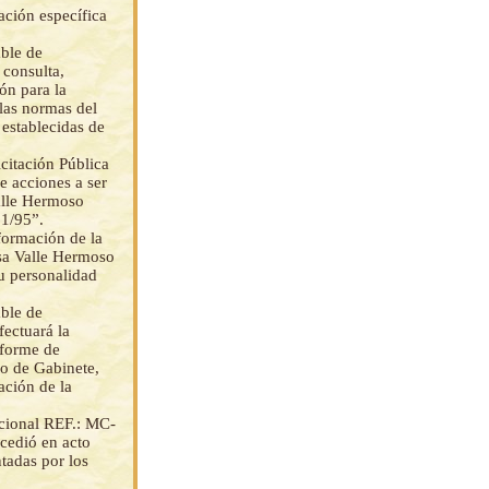
ción específica
ble de
 consulta,
ión para la
 las normas del
 establecidas de
citación Pública
e acciones a ser
alle Hermoso
01/95”.
formación de la
sa Valle Hermoso
u personalidad
ble de
fectuará la
nforme de
jo de Gabinete,
ación de la
acional REF.: MC-
ocedió en acto
tadas por los