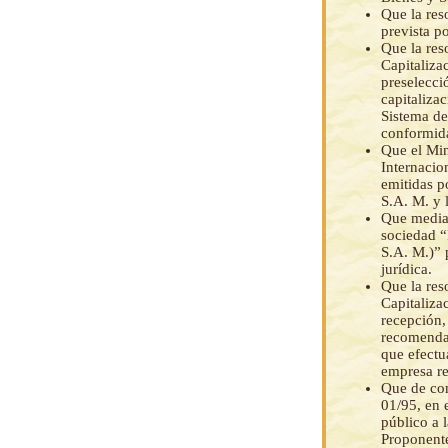
Que la res
prevista p
Que la res
Capitaliza
preselecció
capitaliza
Sistema de
conformid
Que el Min
Internacio
emitidas 
S.A. M. y 
Que medi
sociedad 
S.A. M.)” 
jurídica.
Que la res
Capitaliza
recepción,
recomendac
que efectu
empresa re
Que de con
01/95, en 
público a 
Proponente