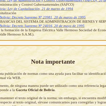
ivia: Ley de Administración y Control Gubernamentales (SAFCO), 20 de
ministración y Control Gubernamentales (SAFCO)
ivia: Ley de Capitalización, 21 de marzo de 1994
italización
Bolivia: Decreto Supremo Nº 23981, 20 de marzo de 1995
BASICAS DEL SISTEMA DE ADMINISTRACION DE BIENES Y SERV
Bolivia: Decreto Supremo Nº 24016, 20 de mayo de 1995
 la formación de la Empresa Eléctrica Valle Hermoso Sociedad de Eco
Valle Hermoso S.A.M.).
Nota importante
sta publicación de normas como una ayuda para facilitar su identificaci
tual vía WEB.
mento, de ninguna manera puede ser utilizado como una referencia lega
sponde a la
Gaceta Oficial de Bolivia
.
mantener el texto original de la norma; sin embargo, si encuentra modi
respecto al texto original, sírvase comunicarnos para corregirlas y logr