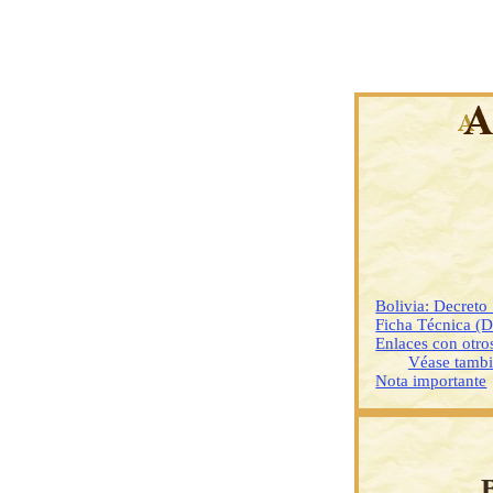
Bolivia: Decret
Ficha Técnica (
Enlaces con otr
Véase tamb
Nota importante