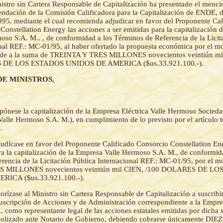
istro sin Cartera Responsable de Capitalización ha presentado el menc
dación de la Comisión Calificadora para la Capitalización de ENDE, d
995, mediante el cual recomienda adjudicar en favor del Proponente Cal
Constellation Energy las acciones a ser emitidas para la capitalización 
oso S.A. M.. , de conformidad a los Términos de Referencia de la Licit
nal REF.: MC-01/95, al haber ofertado la propuesta económica por el mo
nde a la suma de TREINTA Y TRES MILLONES novecientos veintiún mi
DE LOS ESTADOS UNIDOS DE AMERICA ($us.33.921.100.-).
DE MINISTROS,
pónese la capitalización de la Empresa Eléctrica Valle Hermoso Socie
alle Hermoso S.A. M.), en cumplimiento de lo previsto por el artículo t
.
udícase en favor del Proponente Calificado Consorcio Constellation Ene
ara la capitalización de la Empresa Valle Hermoso S.A. M., de conformid
rencia de la Licitación Pública Internacional REF.: MC-01/95, por el m
 MILLONES novecientos veintiún mil CIEN, /100 DOLARES DE L
ICA ($us.33.921.100.-).
orízase al Ministro sin Cartera Responsable de Capitalización a suscribi
Suscripción de Acciones y de Administración correspondiente a la Empre
 como representante legal de las acciones estatales emitidas por dicha 
colizado ante Notario de Gobierno, debiendo cobrarse únicamente DIEZ