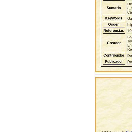
Di
Sumario
(Em
Cap
Keywords
Ga
Origen
ht
Referencias
19
Fd
To
Creador
En
Rev
Contribuidor
De
Publicador
De