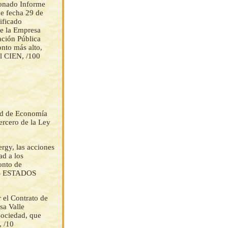
ionado Informe
e fecha 29 de
ificado
de la Empresa
ación Pública
nto más alto,
l CIEN, /100
dad de Economía
ercero de la Ley
rgy, las acciones
ad a los
onto de
OS ESTADOS
r el Contrato de
sa Valle
sociedad, que
, /10