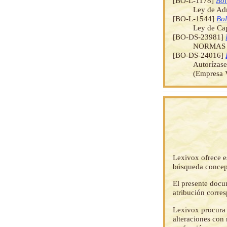
[BO-L-1178]
Bol
Ley de Ad
[BO-L-1544]
Bol
Ley de Cap
[BO-DS-23981]
NORMAS 
[BO-DS-24016]
Autorízase
(Empresa 
Lexivox ofrece e
búsqueda concep
El presente docu
atribución corre
Lexivox procura 
alteraciones con 