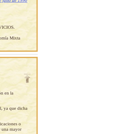
 julio de 1990
ICIOS.
nomía Mixta
ón en la
l, ya que dicha
ficaciones o
ar una mayor