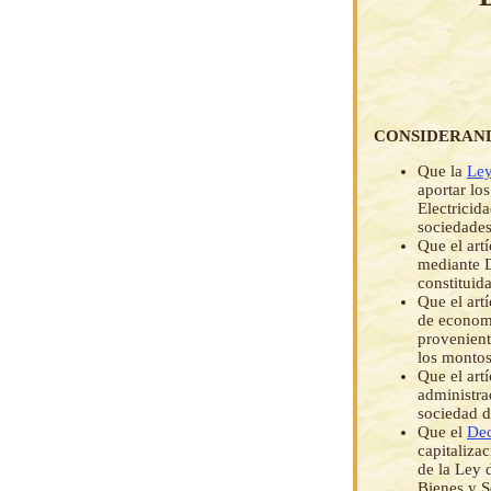
CONSIDERAN
Que la
Ley
aportar lo
Electricid
sociedade
Que el art
mediante D
constituid
Que el art
de economí
provenient
los montos
Que el art
administra
sociedad d
Que el
Dec
capitalizac
de la Ley 
Bienes y S