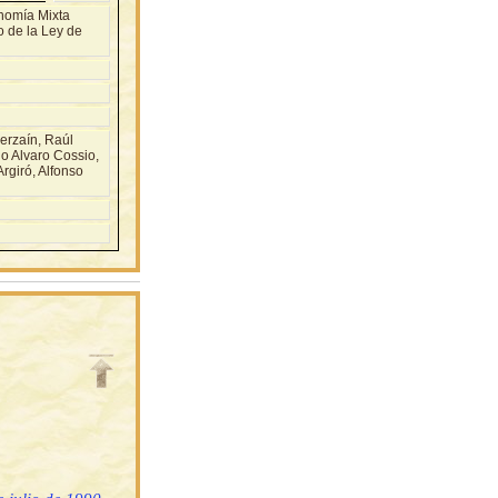
nomía Mixta
o de la Ley de
rzaín, Raúl
o Alvaro Cossio,
rgiró, Alfonso