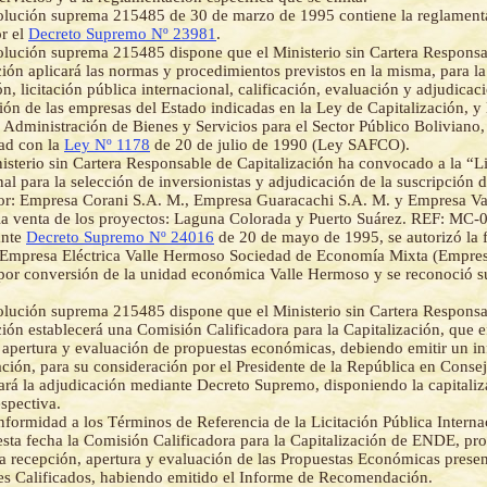
olución suprema 215485 de 30 de marzo de 1995 contiene la reglamenta
or el
Decreto Supremo Nº 23981
.
olución suprema 215485 dispone que el Ministerio sin Cartera Responsa
ción aplicará las normas y procedimientos previstos en la misma, para la
n, licitación pública internacional, calificación, evaluación y adjudicac
ción de las empresas del Estado indicadas en la Ley de Capitalización, y
 Administración de Bienes y Servicios para el Sector Público Boliviano,
ad con la
Ley Nº 1178
de 20 de julio de 1990 (Ley SAFCO).
isterio sin Cartera Responsable de Capitalización ha convocado a la “Li
nal para la selección de inversionistas y adjudicación de la suscripción d
por: Empresa Corani S.A. M., Empresa Guaracachi S.A. M. y Empresa V
la venta de los proyectos: Laguna Colorada y Puerto Suárez. REF: MC-
ante
Decreto Supremo Nº 24016
de 20 de mayo de 1995, se autorizó la 
“Empresa Eléctrica Valle Hermoso Sociedad de Economía Mixta (Empre
por conversión de la unidad económica Valle Hermoso y se reconoció s
olución suprema 215485 dispone que el Ministerio sin Cartera Responsa
ción establecerá una Comisión Calificadora para la Capitalización, que e
 apertura y evaluación de propuestas económicas, debiendo emitir un i
ión, para su consideración por el Presidente de la República en Conse
ará la adjudicación mediante Decreto Supremo, disponiendo la capitaliz
spectiva.
formidad a los Términos de Referencia de la Licitación Pública Intern
esta fecha la Comisión Calificadora para la Capitalización de ENDE, pr
la recepción, apertura y evaluación de las Propuestas Económicas presen
s Calificados, habiendo emitido el Informe de Recomendación.