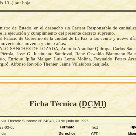
10.-) por hoja.
nistro de Estado, en el despacho sin Cartera Responsable de capitaliz
e la ejecución y cumplimiento del presente decreto supremo.
l Palacio de Gobierno de la ciudad de La Paz, a los veinte y nueve dí
 novecientos noventa y cinco años.
LO SANCHEZ DE LOZADA, Antonio Aranibar Quiroga, Carlos Sánch
Piérola, José G. Justiniano Sandoval, René Oswaldo Blattmann Bau
io, Enrique Ipiña Melgar, Luis Lema Molina, Reynaldo Peters Arza
giró, Alfonso Revollo Thenier, Jaime Villalobos Sanjinés.
Ficha Técnica (
DCMI
)
livia: Decreto Supremo Nº 24048, 29 de junio de 1995
Formato
Tip
23-03-05
Text
Derechos
Idio
ivia
GFDL