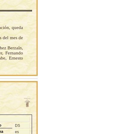
ación, queda
as del mes de
ez Berzaín,
er, Fernando
be, Ernesto
o
DS
ma
es