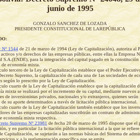
junio de 1995
GONZALO SANCHEZ DE LOZADA
PRESIDENTE CONSTITUCIONAL DE LAREPÚBLICA
DO:
 Nº 1544
de 21 de marzo de 1994 (Ley de Capitalización), autoriza al 
s activos y/o derechos de las empresas públicas, entre ellas la Empresa 
ad S.A.(ENDE), para la integración del capital pagado en la constitució
s de economía mixta.
ículo tercero de la Ley de Capitalización establece que el Poder Ejecutiv
ecreto Supremo, la capitalización de cada una de 1as sociedades de e
as según lo prescrito por la Ley de Capitalización.
ículo cuarto de la Ley de Capitalización establece que la capitalización 
a mixta se realizará por el incremento de su capital, mediante nuevos a
es de inversionistas privados, nacionales y/o extranjeros, quienes serán
 de su aporte determinados a través de licitación pública internacional.
ículo cuarto de la Ley de Capitalización también establece que los invers
dores de las empresas capitalizadas suscribirán un contrato de administr
e economía mixta respectiva.
reto Supremo Nº 23981
de fecha 20 de marzo de 1995 dispone que el 
ión, y en particular 1a licitación pública internacional a la que se refiere
de Capitalización, se sujetarán a las normas básicas del Sistema de admi
ervicios y a la reglamentación específica que se emita.