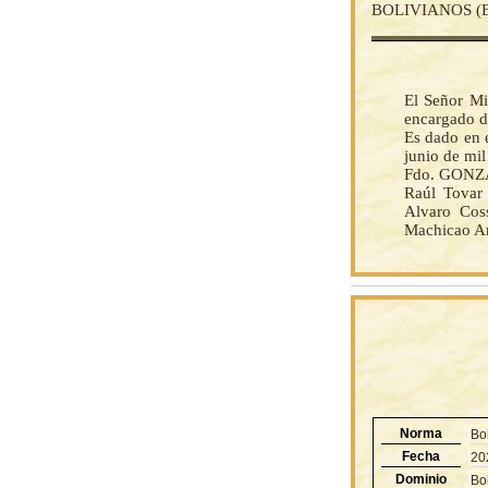
BOLIVIANOS (Bs.
El Señor Mi
encargado d
Es dado en e
junio de mil
Fdo. GONZA
Raúl Tovar 
Alvaro Coss
Machicao Ar
Norma
Bo
Fecha
20
Dominio
Bol