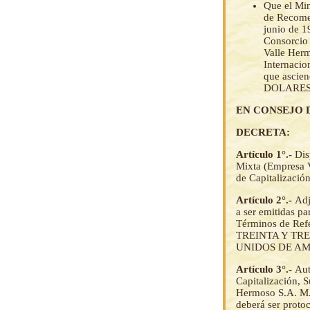
Que el Min
de Recomen
junio de 1
Consorcio 
Valle Herm
Internacio
que ascie
DOLARES 
EN CONSEJO 
DECRETA:
Artículo 1°.-
Dis
Mixta (Empresa V
de Capitalización
Artículo 2°.-
Adj
a ser emitidas p
Términos de Refe
TREINTA Y TRES
UNIDOS DE AMER
Artículo 3°.-
Aut
Capitalización, 
Hermoso S.A. M.,
deberá ser proto