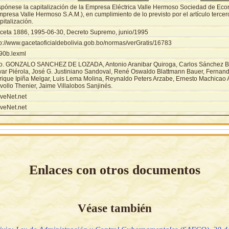
spónese la capitalización de la Empresa Eléctrica Valle Hermoso Sociedad de Eco
presa Valle Hermoso S.A.M.), en cumplimiento de lo previsto por el artículo tercer
italización.
ceta 1886, 1995-06-30, Decreto Supremo, junio/1995
tp://www.gacetaoficialdebolivia.gob.bo/normas/verGratis/16783
90b.lexml
o. GONZALO SANCHEZ DE LOZADA, Antonio Aranibar Quiroga, Carlos Sánchez Be
var Piérola, José G. Justiniano Sandoval, René Oswaldo Blattmann Bauer, Fernand
rique Ipiña Melgar, Luis Lema Molina, Reynaldo Peters Arzabe, Ernesto Machicao A
ollo Thenier, Jaime Villalobos Sanjinés.
veNet.net
veNet.net
Enlaces con otros documentos
Véase también