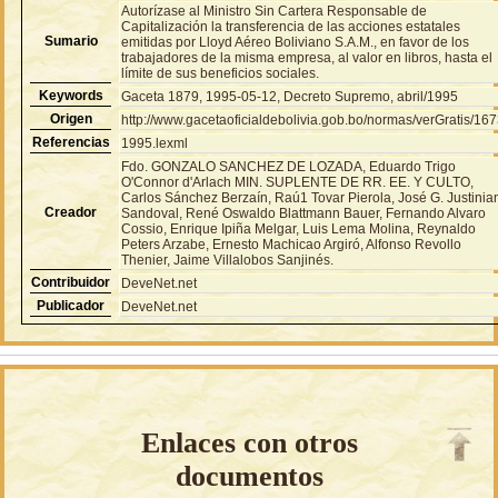
Autorízase al Ministro Sin Cartera Responsable de
Capitalización la transferencia de las acciones estatales
Sumario
emitidas por Lloyd Aéreo Boliviano S.A.M., en favor de los
trabajadores de la misma empresa, al valor en libros, hasta el
límite de sus beneficios sociales.
Keywords
Gaceta 1879, 1995-05-12, Decreto Supremo, abril/1995
Origen
http://www.gacetaoficialdebolivia.gob.bo/normas/verGratis/16
Referencias
1995.lexml
Fdo. GONZALO SANCHEZ DE LOZADA, Eduardo Trigo
O'Connor d'Arlach MIN. SUPLENTE DE RR. EE. Y CULTO,
Carlos Sánchez Berzaín, Raú1 Tovar Pierola, José G. Justinia
Creador
Sandoval, René Oswaldo Blattmann Bauer, Fernando Alvaro
Cossio, Enrique Ipiña Melgar, Luis Lema Molina, Reynaldo
Peters Arzabe, Ernesto Machicao Argiró, Alfonso Revollo
Thenier, Jaime Villalobos Sanjinés.
Contribuidor
DeveNet.net
Publicador
DeveNet.net
Enlaces con otros
documentos