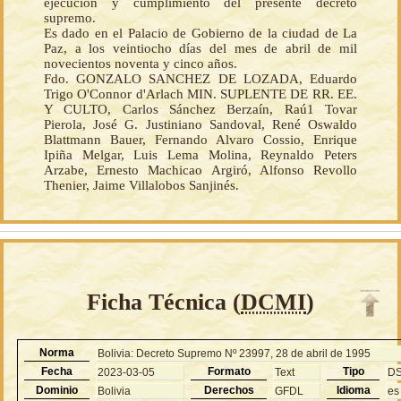
ejecución y cumplimiento del presente decreto
supremo.
Es dado en el Palacio de Gobierno de la ciudad de La
Paz, a los veintiocho días del mes de abril de mil
novecientos noventa y cinco años.
Fdo. GONZALO SANCHEZ DE LOZADA, Eduardo
Trigo O'Connor d'Arlach MIN. SUPLENTE DE RR. EE.
Y CULTO, Carlos Sánchez Berzaín, Raú1 Tovar
Pierola, José G. Justiniano Sandoval, René Oswaldo
Blattmann Bauer, Fernando Alvaro Cossio, Enrique
Ipiña Melgar, Luis Lema Molina, Reynaldo Peters
Arzabe, Ernesto Machicao Argiró, Alfonso Revollo
Thenier, Jaime Villalobos Sanjinés.
Ficha Técnica (
DCMI
)
Norma
Bolivia: Decreto Supremo Nº 23997, 28 de abril de 1995
Fecha
Formato
Tipo
2023-03-05
Text
D
Dominio
Derechos
Idioma
Bolivia
GFDL
es