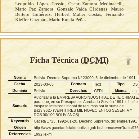
Leopoldo López Cossio, Oscar Zamora Medinacelli,
Mario Paz Zamora, Gonzalo Valda Cárdenas, Mauro
Bertero Gutiérrez, Herbert Muller Costas, Fernando
Kieffer Guzmán, Mario Rueda Peña.
Ficha Técnica (
DCMI
)
Norma
Bolivia: Decreto Supremo Nº 23000, 6 de diciembre de 1991
Fecha
Formato
Tipo
2023-03-05
Text
DS
Dominio
Derechos
Idioma
Bolivia
GFDL
es
Autorizar a la EMPRESA AGROINDUSTRIAL DE TE CHIMATE
para que, en su Presupuesto Aprobado Gestión 1991, efectúe
Sumario
traspaso intrainstitucional de recursos por la suma de
Bs23.962.- (VEINTITRES MIL NOVECIENTOS SESENTA Y
DOS 00/100 BOLIVIANOS)
Keywords
Gaceta 1723, 1992-01-20, Decreto Supremo, diciembre/1991
Origen
http://www.gacetaoficialdebolivia.gob.bo/normas/verGratis/97
Referencias
1992.lexml