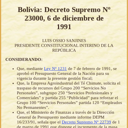
Bolivia: Decreto Supremo Nº
23000, 6 de diciembre de
1991
LUIS OSSIO SANJINES
PRESIDENTE CONSTITUCIONAL INTERINO DE LA
REPÚBLICA
CONSIDERANDO:
Que, mediante
Ley Nº 1231
de 7 de febrero de 1991, se
aprobó el Presupuesto General de la Nación para su
vigencia durante la presente gestión fiscal;
Que, la Empresa Agroindustrial del Té Chimate, solicita el
traspaso de recursos del Grupo 200 “Servicios No
Personales”, subgrupo 250 “Servicios Profesionales y
Comerciales” y partida 255 “Publicidad” para reforzar el
Grupo 100 “Servicios Personales” partida 120 “Empleados
No Permanentes”.
Que, el Ministerio de Finanzas a través de la Dirección
General de Presupuesto mediante informe DEPM
16/233/91, señala que el
Decreto Supremo Nº 22739
de 1
de marzo de 1991 que dispone el incremento de la masa