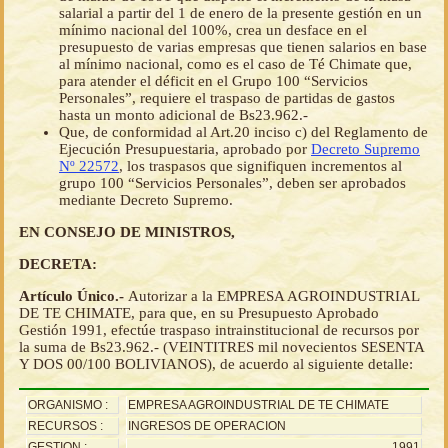
salarial a partir del 1 de enero de la presente gestión en un
mínimo nacional del 100%, crea un desface en el
presupuesto de varias empresas que tienen salarios en base
al mínimo nacional, como es el caso de Té Chimate que,
para atender el déficit en el Grupo 100 “Servicios
Personales”, requiere el traspaso de partidas de gastos
hasta un monto adicional de Bs23.962.-
Que, de conformidad al Art.20 inciso c) del Reglamento de
Ejecución Presupuestaria, aprobado por
Decreto Supremo
Nº 22572
, los traspasos que signifiquen incrementos al
grupo 100 “Servicios Personales”, deben ser aprobados
mediante Decreto Supremo.
EN CONSEJO DE MINISTROS,
DECRETA:
Artículo Único.-
Autorizar a la EMPRESA AGROINDUSTRIAL
DE TE CHIMATE, para que, en su Presupuesto Aprobado
Gestión 1991, efectúe traspaso intrainstitucional de recursos por
la suma de Bs23.962.- (VEINTITRES mil novecientos SESENTA
Y DOS 00/100 BOLIVIANOS), de acuerdo al siguiente detalle:
ORGANISMO :
EMPRESA AGROINDUSTRIAL DE TE CHIMATE
RECURSOS :
INGRESOS DE OPERACION
GESTION :
1991