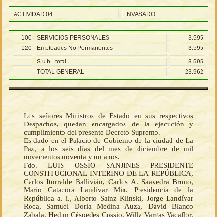
ACTIVIDAD 04 :
ENVASADO
100
SERVICIOS PERSONALES
3.595
120
Empleados No Permanentes
3.595
S u b - total
3.595
TOTAL GENERAL
23.962
Los señores Ministros de Estado en sus respectivos
Despachos, quedan encargados de la ejecución y
cumplimiento del presente Decreto Supremo.
Es dado en el Palacio de Gobierno de la ciudad de La
Paz, a los seis días del mes de diciembre de mil
novecientos noventa y un años.
Fdo. LUIS OSSIO SANJINES PRESIDENTE
CONSTITUCIONAL INTERINO DE LA REPÚBLICA,
Carlos Iturralde Ballivián, Carlos A. Saavedra Bruno,
Mario Catacora Landívar Min. Presidencia de la
República a. i., Alberto Sainz Klinski, Jorge Landívar
Roca, Samuel Doria Medina Auza, David Blanco
Zabala, Hedim Céspedes Cossio, Willy Vargas Vacaflor,