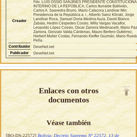
Fdo. LUIS OSSIO SANJINES PRESIDENTE CONSTITUCIONA
INTERINO DE LA REPÚBLICA, Carlos Iturralde Ballivián,
Carlos A. Saavedra Bruno, Mario Catacora Landívar Min.
Presidencia de la República a. i., Alberto Sainz Klinski, Jorge
Landívar Roca, Samuel Doria Medina Auza, David Blanco
Creador
Zabala, Hedim Céspedes Cossio, Willy Vargas Vacaflor,
Leopoldo López Cossio, Oscar Zamora Medinacelli, Mario Pa
Zamora, Gonzalo Valda Cárdenas, Mauro Bertero Gutiérrez,
Herbert Muller Costas, Fernando Kieffer Guzmán, Mario Rued
Peña.
Contribuidor
DeveNet.net
Publicador
DeveNet.net
Enlaces con otros
documentos
Véase también
[BO-DS-22572]
Bolivia: Decreto Supremo Nº 22572, 13 de