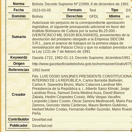
Norma
Bolivia: Decreto Supremo Nº 22999, 6 de diciembre de 1991
Fecha
Formato
Tipo
2023-03-05
Text
DS
Dominio
Derechos
Idioma
Bolivia
GFDL
es
Autorizase sin perjuicio de la correspondiente aprobación
legislativa, el siguiente presupuesto adicional en favor del
Instituto Boliviano de Cultura por la suma Bs.25.000.-
(VEINTICINCO MIL 00/100 BOLIVIANOS), provenientes de la
Sumario
devolución del préstamo otorgado a la Empresa SIDCOM
S.R.L., para el avance de trabajos en la primera etapa de
remodelación del Palacio Chico y que no estaban previstos e
la Ley 1231 de 7 de febrero de 1991
Keywords
Gaceta 1722, 1992-01-13, Decreto Supremo, diciembre/1991
Origen
http://www.gacetaoficialdebolivia.gob.bo/normas/verGratis/97
Referencias
1992.lexml
Fdo. LUIS OSSIO SANJINES PRESIDENTE CONSTITUCIONA
INTERINO DE LA REPÚBLICA, Carlos Iturralde Ballivián,
Carlos A. Saavedra Bruno, Mario Catacora Landivar Min.
Presidencia de la República a. i., Alberto Sainz Klinski, Jorge
Landívar Roca, Samuel Doria Medina Auza, David Blanco
Creador
Zabala, Hedim Céspedes Cossio, Willy Vargas Vacaflor,
Leopoldo López Cossio, Oscar Zamora Medinacelli, Mario Pa
Zamora, Gonzalo Valda Cárdenas, Mauro Bertero Gutiérrez,
Herbert Muller Costas, Fernando Kieffer Guzmán, Mario Rued
Peña.
Contribuidor
DeveNet.net
Publicador
DeveNet.net