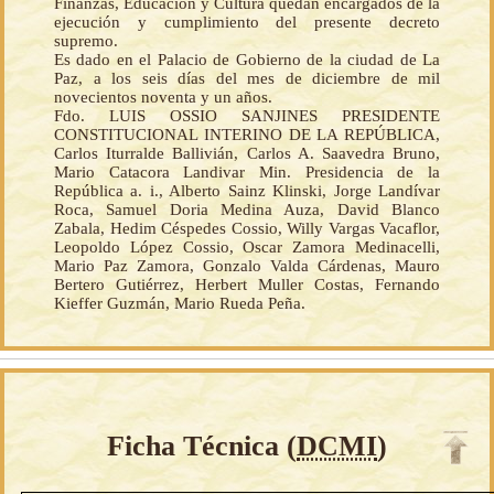
Finanzas, Educación y Cultura quedan encargados de la
ejecución y cumplimiento del presente decreto
supremo.
Es dado en el Palacio de Gobierno de la ciudad de La
Paz, a los seis días del mes de diciembre de mil
novecientos noventa y un años.
Fdo. LUIS OSSIO SANJINES PRESIDENTE
CONSTITUCIONAL INTERINO DE LA REPÚBLICA,
Carlos Iturralde Ballivián, Carlos A. Saavedra Bruno,
Mario Catacora Landivar Min. Presidencia de la
República a. i., Alberto Sainz Klinski, Jorge Landívar
Roca, Samuel Doria Medina Auza, David Blanco
Zabala, Hedim Céspedes Cossio, Willy Vargas Vacaflor,
Leopoldo López Cossio, Oscar Zamora Medinacelli,
Mario Paz Zamora, Gonzalo Valda Cárdenas, Mauro
Bertero Gutiérrez, Herbert Muller Costas, Fernando
Kieffer Guzmán, Mario Rueda Peña.
Ficha Técnica (
DCMI
)