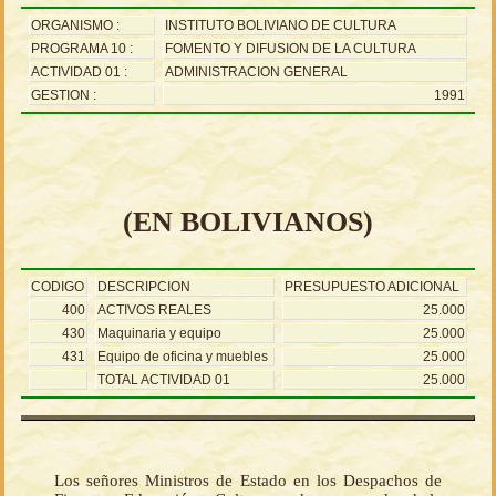
ORGANISMO :
INSTITUTO BOLIVIANO DE CULTURA
PROGRAMA 10 :
FOMENTO Y DIFUSION DE LA CULTURA
ACTIVIDAD 01 :
ADMINISTRACION GENERAL
GESTION :
1991
(EN BOLIVIANOS)
CODIGO
DESCRIPCION
PRESUPUESTO ADICIONAL
400
ACTIVOS REALES
25.000
430
Maquinaria y equipo
25.000
431
Equipo de oficina y muebles
25.000
TOTAL ACTIVIDAD 01
25.000
Los señores Ministros de Estado en los Despachos de