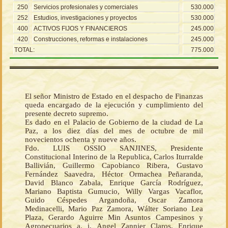
250
Servicios profesionales y comerciales
530.000
252
Estudios, investigaciones y proyectos
530.000
400
ACTIVOS FIJOS Y FINANCIEROS
245.000
420
Construcciones, reformas e instalaciones
245.000
TOTAL:
775.000
El señor Ministro de Estado en el despacho de Finanzas
queda encargado de la ejecución y cumplimiento del
presente decreto supremo.
Es dado en el Palacio de Gobierno de la ciudad de La
Paz, a los diez días del mes de octubre de mil
novecientos ochenta y nueve años.
Fdo. LUIS OSSIO SANJINES, Presidente
Constitucional Interino de la Republica, Carlos Iturralde
Ballivián, Guillermo Capobianco Ribera, Gustavo
Fernández Saavedra, Héctor Ormachea Peñaranda,
David Blanco Zabala, Enrique García Rodríguez,
Mariano Baptista Gumucio, Willy Vargas Vacaflor,
Guido Céspedes Argandoña, Oscar Zamora
Medinacelli, Mario Paz Zamora, Wálter Soriano Lea
Plaza, Gerardo Aguirre Min Asuntos Campesinos y
Agropecuarios a. i, Angel Zannier Claros, Enrique