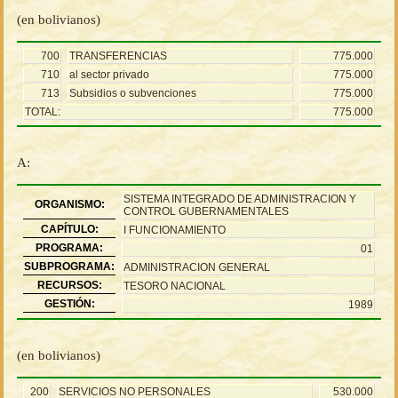
(en bolivianos)
700
TRANSFERENCIAS
775.000
710
al sector privado
775.000
713
Subsidios o subvenciones
775.000
TOTAL:
775.000
A:
SISTEMA INTEGRADO DE ADMINISTRACION Y
ORGANISMO:
CONTROL GUBERNAMENTALES
CAPÍTULO:
I FUNCIONAMIENTO
PROGRAMA:
01
SUBPROGRAMA:
ADMINISTRACION GENERAL
RECURSOS:
TESORO NACIONAL
GESTIÓN:
1989
(en bolivianos)
200
SERVICIOS NO PERSONALES
530.000