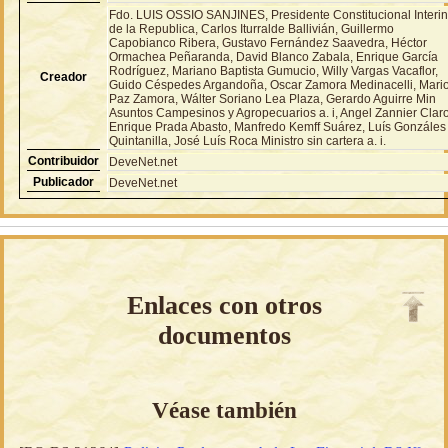
Fdo. LUIS OSSIO SANJINES, Presidente Constitucional Interi
de la Republica, Carlos Iturralde Ballivián, Guillermo
Capobianco Ribera, Gustavo Fernández Saavedra, Héctor
Ormachea Peñaranda, David Blanco Zabala, Enrique García
Rodríguez, Mariano Baptista Gumucio, Willy Vargas Vacaflor,
Creador
Guido Céspedes Argandoña, Oscar Zamora Medinacelli, Mari
Paz Zamora, Wálter Soriano Lea Plaza, Gerardo Aguirre Min
Asuntos Campesinos y Agropecuarios a. i, Angel Zannier Clar
Enrique Prada Abasto, Manfredo Kemff Suárez, Luís Gonzáles
Quintanilla, José Luís Roca Ministro sin cartera a. i.
Contribuidor
DeveNet.net
Publicador
DeveNet.net
Enlaces con otros
documentos
Véase también