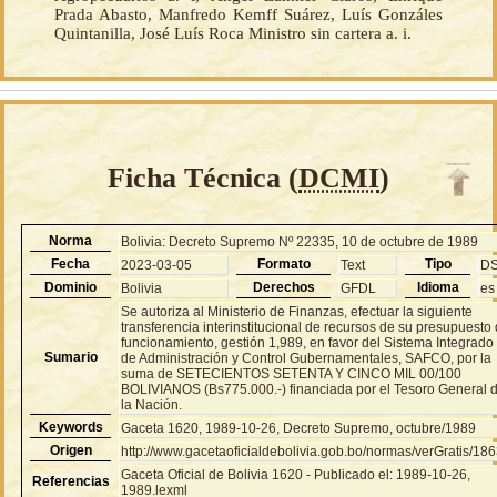
Prada Abasto, Manfredo Kemff Suárez, Luís Gonzáles
Quintanilla, José Luís Roca Ministro sin cartera a. i.
Ficha Técnica (
DCMI
)
Norma
Bolivia: Decreto Supremo Nº 22335, 10 de octubre de 1989
Fecha
Formato
Tipo
2023-03-05
Text
D
Dominio
Derechos
Idioma
Bolivia
GFDL
es
Se autoriza al Ministerio de Finanzas, efectuar la siguiente
transferencia interinstitucional de recursos de su presupuesto
funcionamiento, gestión 1,989, en favor del Sistema Integrado
Sumario
de Administración y Control Gubernamentales, SAFCO, por la
suma de SETECIENTOS SETENTA Y CINCO MIL 00/100
BOLIVIANOS (Bs775.000.-) financiada por el Tesoro General 
la Nación.
Keywords
Gaceta 1620, 1989-10-26, Decreto Supremo, octubre/1989
Origen
http://www.gacetaoficialdebolivia.gob.bo/normas/verGratis/18
Gaceta Oficial de Bolivia 1620 - Publicado el: 1989-10-26,
Referencias
1989.lexml