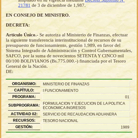
ampliado en su vigencia mediante
Decreto Supremo Nº
21781
de 3 de diciembre de 1,987.
EN CONSEJO DE MINISTRO.
DECRETA:
Artículo Único.-
Se autoriza al Ministerio de Finanzas, efectuar
la siguiente transferencia interinstitucional de recursos de su
presupuesto de funcionamiento, gestión 1,989, en favor del
Sistema Integrado de Administración y Control Gubernamentales,
SAFCO, por la suma de novecientos SETENTA Y CINCO mil
00/100 BOLIVIANOS (Bs.775.000.-) financiada por el Tesoro
General de la Nación.
DE:
ORGANISMO:
MINISTERIO DE FINANZAS
CAPÍTULO:
I FUNCIONAMIENTO
PROGRAMA:
01
FORMULACION Y EJECUCION DE LA POLITICA
SUBPROGRAMA:
ECONOMICA INGRESOS
ACTIVIDAD 02:
SERVICIO DE RECAUDACION ADUANERA
RECURSOS:
TESORO NACIONAL
GESTIÓN:
1989