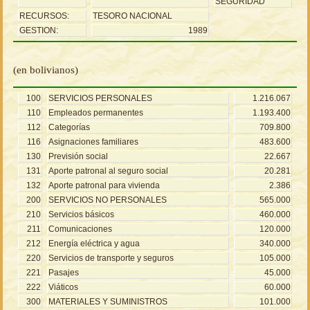
SEGURIDAD
RECURSOS:
TESORO NACIONAL
GESTION:
1989
(en bolivianos)
100
SERVICIOS PERSONALES
1.216.067
110
Empleados permanentes
1.193.400
112
Categorías
709.800
116
Asignaciones familiares
483.600
130
Previsión social
22.667
131
Aporte patronal al seguro social
20.281
132
Aporte patronal para vivienda
2.386
200
SERVICIOS NO PERSONALES
565.000
210
Servicios básicos
460.000
211
Comunicaciones
120.000
212
Energía eléctrica y agua
340.000
220
Servicios de transporte y seguros
105.000
221
Pasajes
45.000
222
Viáticos
60.000
300
MATERIALES Y SUMINISTROS
101.000