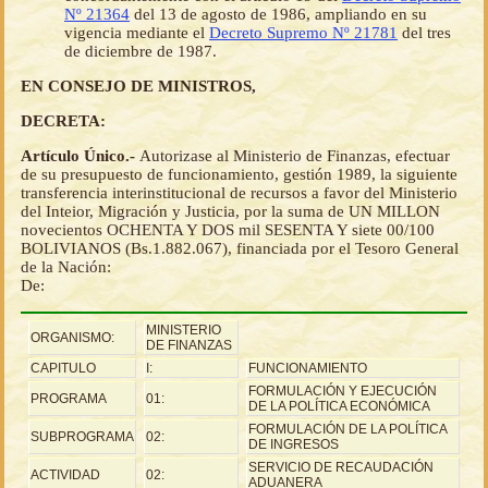
Nº 21364
del 13 de agosto de 1986, ampliando en su
vigencia mediante el
Decreto Supremo Nº 21781
del tres
de diciembre de 1987.
EN CONSEJO DE MINISTROS,
DECRETA:
Artículo Único.-
Autorizase al Ministerio de Finanzas, efectuar
de su presupuesto de funcionamiento, gestión 1989, la siguiente
transferencia interinstitucional de recursos a favor del Ministerio
del Inteior, Migración y Justicia, por la suma de UN MILLON
novecientos OCHENTA Y DOS mil SESENTA Y siete 00/100
BOLIVIANOS (Bs.1.882.067), financiada por el Tesoro General
de la Nación:
De:
MINISTERIO
ORGANISMO:
DE FINANZAS
CAPITULO
I:
FUNCIONAMIENTO
FORMULACIÓN Y EJECUCIÓN
PROGRAMA
01:
DE LA POLÍTICA ECONÓMICA
FORMULACIÓN DE LA POLÍTICA
SUBPROGRAMA
02:
DE INGRESOS
SERVICIO DE RECAUDACIÓN
ACTIVIDAD
02:
ADUANERA