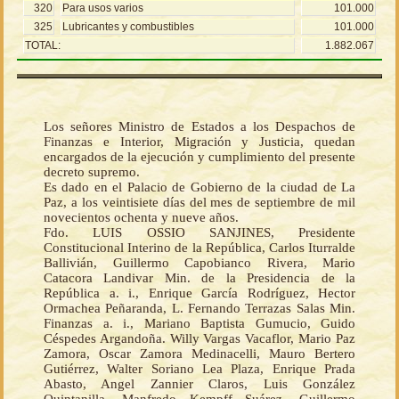
320
Para usos varios
101.000
325
Lubricantes y combustibles
101.000
TOTAL:
1.882.067
Los señores Ministro de Estados a los Despachos de
Finanzas e Interior, Migración y Justicia, quedan
encargados de la ejecución y cumplimiento del presente
decreto supremo.
Es dado en el Palacio de Gobierno de la ciudad de La
Paz, a los veintisiete días del mes de septiembre de mil
novecientos ochenta y nueve años.
Fdo. LUIS OSSIO SANJINES, Presidente
Constitucional Interino de la República, Carlos Iturralde
Ballivián, Guillermo Capobianco Rivera, Mario
Catacora Landivar Min. de la Presidencia de la
República a. i., Enrique García Rodríguez, Hector
Ormachea Peñaranda, L. Fernando Terrazas Salas Min.
Finanzas a. i., Mariano Baptista Gumucio, Guido
Céspedes Argandoña. Willy Vargas Vacaflor, Mario Paz
Zamora, Oscar Zamora Medinacelli, Mauro Bertero
Gutiérrez, Walter Soriano Lea Plaza, Enrique Prada
Abasto, Angel Zannier Claros, Luis González