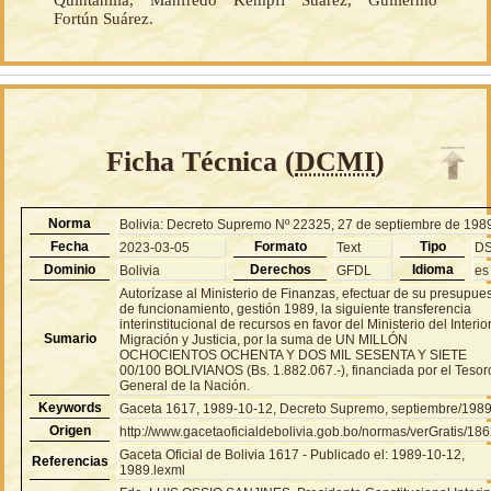
Quintanilla, Manfredo Kempff Suárez, Guillermo
Fortún Suárez.
Ficha Técnica (
DCMI
)
Norma
Bolivia: Decreto Supremo Nº 22325, 27 de septiembre de 198
Fecha
Formato
Tipo
2023-03-05
Text
D
Dominio
Derechos
Idioma
Bolivia
GFDL
es
Autorízase al Ministerio de Finanzas, efectuar de su presupue
de funcionamiento, gestión 1989, la siguiente transferencia
interinstitucional de recursos en favor del Ministerio del Interior
Sumario
Migración y Justicia, por la suma de UN MILLÓN
OCHOCIENTOS OCHENTA Y DOS MIL SESENTA Y SIETE
00/100 BOLIVIANOS (Bs. 1.882.067.-), financiada por el Tesor
General de la Nación.
Keywords
Gaceta 1617, 1989-10-12, Decreto Supremo, septiembre/198
Origen
http://www.gacetaoficialdebolivia.gob.bo/normas/verGratis/18
Gaceta Oficial de Bolivia 1617 - Publicado el: 1989-10-12,
Referencias
1989.lexml