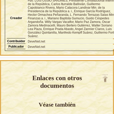
Fdo. LUIS OSSIO SANJINES, Presidente Constitucional Interi
de la República, Carlos Iturralde Ballivián, Guillermo
Capobianco Rivera, Mario Catacora Landivar Min. de la
Presidencia de la República a. i., Enrique García Rodríguez,
Hector Ormachea Peñaranda, L. Fernando Terrazas Salas Min
Creador
Finanzas a. i., Mariano Baptista Gumucio, Guido Céspedes
Argandoña. Willy Vargas Vacaflor, Mario Paz Zamora, Oscar
Zamora Medinacelli, Mauro Bertero Gutiérrez, Walter Soriano
Lea Plaza, Enrique Prada Abasto, Angel Zannier Claros, Luis
González Quintanilla, Manfredo Kempff Suárez, Guillermo For
Suárez.
Contribuidor
DeveNet.net
Publicador
DeveNet.net
Enlaces con otros
documentos
Véase también