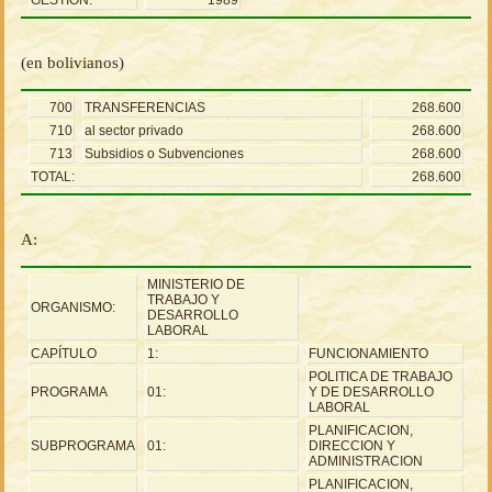
GESTION:
1989
(en bolivianos)
700
TRANSFERENCIAS
268.600
710
al sector privado
268.600
713
Subsidios o Subvenciones
268.600
TOTAL:
268.600
A:
MINISTERIO DE
TRABAJO Y
ORGANISMO:
DESARROLLO
LABORAL
CAPÍTULO
1:
FUNCIONAMIENTO
POLITICA DE TRABAJO
PROGRAMA
01:
Y DE DESARROLLO
LABORAL
PLANIFICACION,
SUBPROGRAMA
01:
DIRECCION Y
ADMINISTRACION
PLANIFICACION,