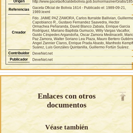
Origen
http://www.gacetaoficialdebolivia.gob.bo/normas/verGratis/18
Gaceta Oficial de Bolivia 1614 - Publicado el: 1989-09-21,
Referencias
1989.lexml
Fdo. JAIME PAZ ZAMORA, Carlos Iturralde Ballivian, Guillerm
Capobianco R., Gustavo Fernandez Saavedra, Hector
Ormachea Peñaranda, David Blanco Zabala, Enrique Garcia
Rodríguez, Mariano Baptista Gumucio, Willy Vargas Vacaflor,
Creador
Guido Céspedes Argandoña, Oscar Zamora Medinacelli, Mari
Paz Zamora, Walter Soriano Lea Plaza, Mauro Bertero Gutiérr
Angel Zannier Claros, Enrique Prada Abasto, Manfredo Kempf
Suárez, Luis Gonzáles Quintanilla, Guillermo Fortún Suárez.
Contribuidor
DeveNet.net
Publicador
DeveNet.net
Enlaces con otros
documentos
Véase también