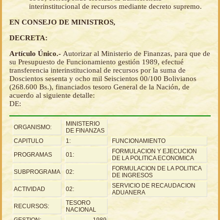
interinstitucional de recursos mediante decreto supremo.
EN CONSEJO DE MINISTROS,
DECRETA:
Artículo Único.-
Autorizar al Ministerio de Finanzas, para que de
su Presupuesto de Funcionamiento gestión 1989, efectué
transferencia interinstitucional de recursos por la suma de
Doscientos sesenta y ocho mil Seiscientos 00/100 Bolivianos
(268.600 Bs.), financiados tesoro General de la Nación, de
acuerdo al siguiente detalle:
DE:
MINISTERIO
ORGANISMO:
DE FINANZAS
CAPITULO
1:
FUNCIONAMIENTO
FORMULACION Y EJECUCION
PROGRAMAS
01:
DE LA POLITICA ECONOMICA
FORMULACION DE LA POLITICA
SUBPROGRAMA
02:
DE INGRESOS
SERVICIO DE RECAUDACION
ACTIVIDAD
02:
ADUANERA
TESORO
RECURSOS:
NACIONAL