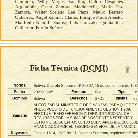
Gumucio, Willy Vargas Vacaflor, Guido Céspedes
Argandoña, Oscar Zamora Medinacelli, Mario Paz
Zamora, Walter Soriano Lea Plaza, Mauro Bertero
Gutiérrez, Angel Zannier Claros, Enrique Prada Abasto,
Manfredo Kempff Suárez, Luis Gonzáles Quintanilla,
Guillermo Fortún Suárez.
Ficha Técnica (
DCMI
)
Norma
Bolivia: Decreto Supremo Nº 22307, 15 de septiembre de 198
Fecha
Formato
Tipo
2023-03-05
Text
D
Dominio
Derechos
Idioma
Bolivia
GFDL
es
AUTORIZAR AL MINISTERIO DE FINANZAS, PARA QUE DE 
PRESUPUESTO DE FUNCIONAMIENTO GESTIÓN 1.989,
EFECTUÉ TRANSFERENCIA INTERINSTITUCIONAL DE
Sumario
RECURSOS POR LA SUMA DE DOSCIENTOS SESENTA Y
OCHO MIL SEISCIENTOS 00/100 BOLIVIANOS (BS. 268.600)
FINANCIADOS POR EL TESORO GENERAL DE LA NACIÓN.
Keywords
Gaceta 1614, 1989-09-21, Decreto Supremo, septiembre/198