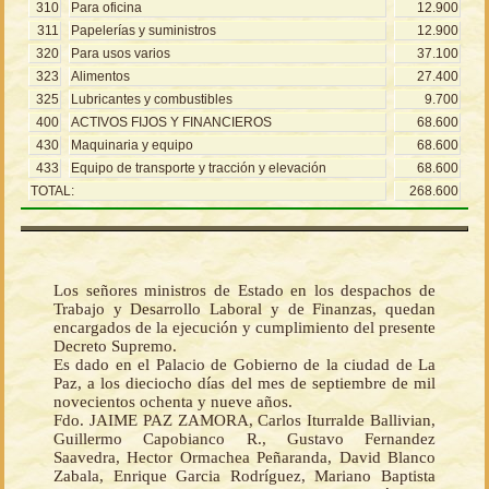
310
Para oficina
12.900
311
Papelerías y suministros
12.900
320
Para usos varios
37.100
323
Alimentos
27.400
325
Lubricantes y combustibles
9.700
400
ACTIVOS FIJOS Y FINANCIEROS
68.600
430
Maquinaria y equipo
68.600
433
Equipo de transporte y tracción y elevación
68.600
TOTAL:
268.600
Los señores ministros de Estado en los despachos de
Trabajo y Desarrollo Laboral y de Finanzas, quedan
encargados de la ejecución y cumplimiento del presente
Decreto Supremo.
Es dado en el Palacio de Gobierno de la ciudad de La
Paz, a los dieciocho días del mes de septiembre de mil
novecientos ochenta y nueve años.
Fdo. JAIME PAZ ZAMORA, Carlos Iturralde Ballivian,
Guillermo Capobianco R., Gustavo Fernandez
Saavedra, Hector Ormachea Peñaranda, David Blanco
Zabala, Enrique Garcia Rodríguez, Mariano Baptista