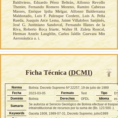
Baldivieso, Eduardo Pérez Beltrán, Alfonso Revollo
Thenier, Fernando Romero Moreno, Ramiro Cabezas
Masses, Enrique Ipiña Melgar, Alfonso Balderrama
Maldonado, Luis F. Palenque Cordero, Luis A. Peña
Rueda, Joaquin Arce Lema, Jaime Villalobos Sanjinés,
José G. Justiniano Sandoval, Fernando Illanes de la
Riva, Roberto Roca Iriarte, Walter H. Zuleta Roncal,
Herman Antelo Laughlin, Carlos Jaldín Guevara Min
Aeronáutica a. i.
Ficha Técnica (
DCMI
)
Norma
Bolivia: Decreto Supremo Nº 22257, 19 de julio de 1989
Fecha
Formato
Tipo
2023-03-05
Text
D
Dominio
Derechos
Idioma
Bolivia
GFDL
es
Se autoriza al Servicio Geológico de Bolivia efectuar el traspa
Sumario
intrainstitucional de recursos por la suma de (Bs. 123.500.-).
Keywords
Gaceta 1608, 1989-07-31, Decreto Supremo, julio/1989