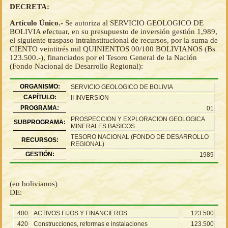
DECRETA:
Artículo Único.-
Se autoriza al SERVICIO GEOLOGICO DE
BOLIVIA efectuar, en su presupuesto de inversión gestión 1,989,
el siguiente traspaso intrainstitucional de recursos, por la suma de
CIENTO veintitrés mil QUINIENTOS 00/100 BOLIVIANOS (Bs
123.500.-), financiados por el Tesoro General de la Nación
(Fondo Nacional de Desarrollo Regional):
ORGANISMO:
SERVICIO GEOLOGICO DE BOLIVIA
CAPÍTULO:
II INVERSION
PROGRAMA:
01
PROSPECCION Y EXPLORACION GEOLOGICA
SUBPROGRAMA:
MINERALES BASICOS
TESORO NACIONAL (FONDO DE DESARROLLO
RECURSOS:
REGIONAL)
GESTIÓN:
1989
(en bolivianos)
DE:
400
ACTIVOS FIJOS Y FINANCIEROS
123.500
420
Construcciones, reformas e instalaciones
123.500