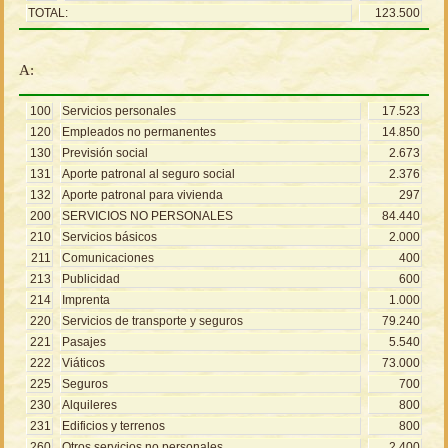
TOTAL:
123.500
A:
100
Servicios personales
17.523
120
Empleados no permanentes
14.850
130
Previsión social
2.673
131
Aporte patronal al seguro social
2.376
132
Aporte patronal para vivienda
297
200
SERVICIOS NO PERSONALES
84.440
210
Servicios básicos
2.000
211
Comunicaciones
400
213
Publicidad
600
214
Imprenta
1.000
220
Servicios de transporte y seguros
79.240
221
Pasajes
5.540
222
Viáticos
73.000
225
Seguros
700
230
Alquileres
800
231
Edificios y terrenos
800
260
Otros servicios no personales
2.400