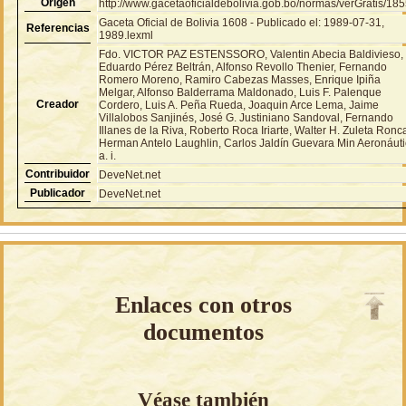
Origen
http://www.gacetaoficialdebolivia.gob.bo/normas/verGratis/18
Gaceta Oficial de Bolivia 1608 - Publicado el: 1989-07-31,
Referencias
1989.lexml
Fdo. VICTOR PAZ ESTENSSORO, Valentin Abecia Baldivieso,
Eduardo Pérez Beltrán, Alfonso Revollo Thenier, Fernando
Romero Moreno, Ramiro Cabezas Masses, Enrique Ipiña
Melgar, Alfonso Balderrama Maldonado, Luis F. Palenque
Creador
Cordero, Luis A. Peña Rueda, Joaquin Arce Lema, Jaime
Villalobos Sanjinés, José G. Justiniano Sandoval, Fernando
Illanes de la Riva, Roberto Roca Iriarte, Walter H. Zuleta Ronca
Herman Antelo Laughlin, Carlos Jaldín Guevara Min Aeronáut
a. i.
Contribuidor
DeveNet.net
Publicador
DeveNet.net
Enlaces con otros
documentos
Véase también