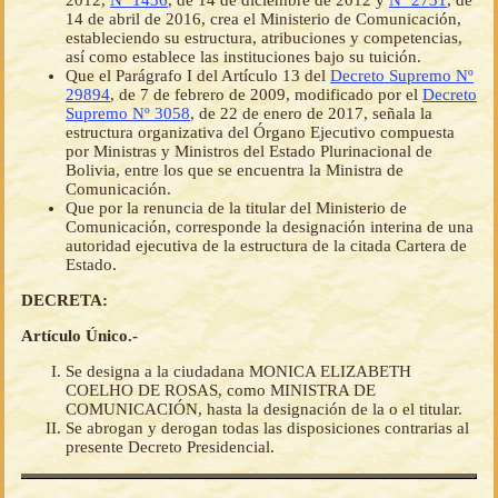
2012,
Nº 1436
, de 14 de diciembre de 2012 y
Nº 2731
, de
14 de abril de 2016, crea el Ministerio de Comunicación,
estableciendo su estructura, atribuciones y competencias,
así como establece las instituciones bajo su tuición.
Que el Parágrafo I del Artículo 13 del
Decreto Supremo Nº
29894
, de 7 de febrero de 2009, modificado por el
Decreto
Supremo Nº 3058
, de 22 de enero de 2017, señala la
estructura organizativa del Órgano Ejecutivo compuesta
por Ministras y Ministros del Estado Plurinacional de
Bolivia, entre los que se encuentra la Ministra de
Comunicación.
Que por la renuncia de la titular del Ministerio de
Comunicación, corresponde la designación interina de una
autoridad ejecutiva de la estructura de la citada Cartera de
Estado.
DECRETA:
Artículo Único.-
Se designa a la ciudadana MONICA ELIZABETH
COELHO DE ROSAS, como MINISTRA DE
COMUNICACIÓN, hasta la designación de la o el titular.
Se abrogan y derogan todas las disposiciones contrarias al
presente Decreto Presidencial.