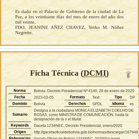
Es dado en el Palacio de Gobierno de la ciudad de La
Paz, a los veintisiete días del mes de enero del año dos
mil veinte.
FDO. JEANINE AÑEZ CHAVEZ, Yerko M. Núñez
Negrette.
Ficha Técnica (
DCMI
)
Norma
Bolivia: Decreto Presidencial Nº 4140, 28 de enero de 2020
Fecha
Formato
Tipo
2023-03-05
Text
DP
Dominio
Derechos
Idioma
Bolivia
GFDL
es
Designa a la ciudadana MONICA ELIZABETH COELHO DE
Sumario
ROSAS, como MINISTRA DE COMUNICACIÓN, hasta la
designación de la o el titular.
Keywords
Gaceta 1234NEC, Decreto Presidencial, enero/2020
Origen
http://gacetaoficialdebolivia.gob.bo/normas/descargar/167948
Referencias
Gaceta Oficial de Bolivia 1234NEC, 202002a.lexml