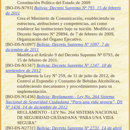
Constitución Política del Estado de 2009
[BO-DS-N793]
Bolivia: Decreto Supremo Nº 793, 15 de febrero
de 2011
Crea el Ministerio de Comunicación, estableciendo su
estructura, atribuciones y competencias, así como
establece las instituciones bajo su tuición. Modifica el
Decreto Supremo N° 29894, de 7 de febrero de 2009,
Organización del Órgano Ejecutivo.
[BO-DS-N1097]
Bolivia: Decreto Supremo Nº 1097, 7 de
diciembre de 2011
Modifica el Artículo 9 del Decreto Supremo Nº 0793, de
15 de febrero de 2011.
[BO-DS-N1347]
Bolivia: Decreto Supremo Nº 1347, 10 de
septiembre de 2012
Reglamenta la Ley N° 259, de 11 de julio de 2012, de
Control al Expendio y Consumo de Bebidas Alcohólicas,
estableciendo mecanismos y procedimientos para su
implementación.
[BO-DS-N1436]
Bolivia: Reglamento - Ley No. 264 Sistema
Nacional de Seguridad Ciudadana “Para una vida segura”, DS
Nº 1436, 14 de diciembre de 2012
REGLAMENTO - LEY No. 264 SISTEMA NACIONAL
DE SEGURIDAD CIUDADANA “PARA UNA VIDA
SEGURA”
[BO-DS-N2731]
Bolivia: Decreto Supremo Nº 2731, 14 de abril